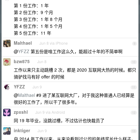
第 1 份工作：1 年
第 2 份工作：9 个月
第 3 份工作：1 年 8 个月
第 4 份工作：1 年 5 个月
第 5 份工作：11 年
Malthael
Jun 8 via iPhone
9
@
YFZZ
第五份是啥工作这么久，能超过十年的不简单啊
bzw875
Jun 8
10
工作以来只主动跳槽 2 次，都是 2020 互联网大热的时候。都只
骑驴找马有好 offer 的时候
YFZZ
Jun 9
11
@
Malthael
#9 进了某互联网大厂，对于我这种普通人已经算是
很好的工作了，所以干了很多年。
zpxshl
Jun 9 via Android
12
同 19 年毕业，没跳过槽，不过估计也快裁员了
inktiger
Jun 9
13
自 2014 年工作以来，从来没看到过公司的年终奖长什么样子，