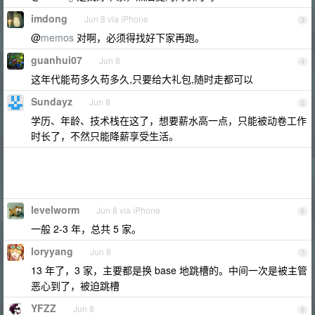
imdong
Jun 8 via iPhone
3
@
memos
对啊，必须得找好下家再跑。
guanhui07
Jun 8
4
这年代能苟多久苟多久,只要给大礼包,随时走都可以
Sundayz
Jun 8
5
学历、年龄、技术栈在这了，想要薪水高一点，只能被动卷工作
时长了，不然只能降薪享受生活。
levelworm
Jun 8 via iPhone
6
一般 2-3 年，总共 5 家。
loryyang
Jun 8
7
13 年了，3 家，主要都是换 base 地跳槽的。中间一次是被主管
恶心到了，被迫跳槽
YFZZ
Jun 8
8