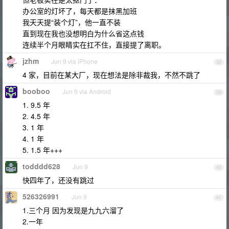
办公室的灯坏了，每天都是抹黑加班
我天天提“装个灯”，他一直不装
直到现在我也没想明白为什么省这点钱
连续半个月眼睛实在扛不住，直接提了离职。
jzhm
Jun 9 via iPhone
38
4 家，目前在某大厂，现在想法是除非裁我，不然不跳了
booboo
Jun 9 via Android
39
1. 9.5 年
2. 4.5 年
3. 1 年
4. 1 年
5. 1.5 年+++
todddd628
Jun 9
40
快四年了，还没有跳过
526326991
Jun 9
41
1.三个月 因为发现是九九六溜了
2.一年