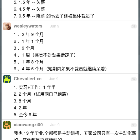
5. 1.5 年 -- 欠薪
6. 4.5 年 -- 欠薪
7. 0.5 年 -- 降薪 20%去了还被集体裁员了
wesleywaters
Jun 9
31
1 、2 年 9 个月
2 、1 年 1 个月
3 、9 个月
4 、1 周（感觉不对劲果断跑了）
5 、1 年 8 个月
6 、4 年 6 个月（短期内如果不裁员就继续呆着）
ChevalierLxc
Jun 9
32
1. 实习+工作：1 年半
2. 2 个月（试用期自己跑路）
3. 8 个月
4. 2 年
5. 至今 6 年
xiaowangzi00
Jun 9
33
我也 19 年毕业,全部都是主动跳槽，五家公司只有一次主动涨薪
的，其他都是靠跳槽涨的