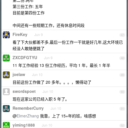
第二份:两年
第三份工作: 五年
目前是第四份工作
中间还有一些短期工作，还有休息时间段
FireKey
Jun 9
47
看了下大伙都差不多,最后一份工作一干就是好几年,这大环境已
经没人敢随便跳了
ZXCDFGTYU
Jun 9
48
11 年工作经验 13 份工作经历，平均 1 年，最长 1 年半
joelaw
Jun 10
49
目前这份工作做了 20 多年。。。，懒得动了
swordspoet
Jun 10
50
现在这家公司已经入职 5 年了。
RememberCurry
Jun 10
51
@
ElmerZhang
我靠，上了 15+年的班，啥感想
yiming1888
Jun 10
52