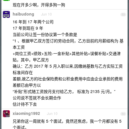
现在开多少啊，开得多狗一狗
haibudong
Jun 10
53
16 年到 17 年两个公司
17 年到现在 9 年
当前公司让签一份协议第一个条款是
“1 、根据甲乙双方签订的劳动合同，乙方目前的月薪结构为 基
本工资
+岗位工资+绩效+五险-一金补贴+其他补贴+误餐补贴+交通津
贴，其中，甲乙双方
确认：乙方 2017 年 5 月入职以来,因缴纳基数与乙方实际工资
标准间存在
差额,故乙方的社会保险费和公积金费用中应由企业承担的费用
差额已由甲方以
“补贴”形式随工资按月支付给乙方， 标准为 2135 元/月。”
公司说不签就不会长期合作
估计待不下去
xiaoming1992
Jun 10
54
兄弟你这一周就有 5 个面试，竟然还焦虑，我一个月都没有 5
个面试。