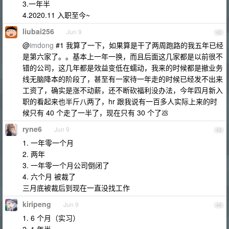
3.一年半
4.2020.11 入职至今~
liubai256
Jun 9
42
@
imdong
#1 我算了一下，如果算是干了两周跑路的我五年已经
是第六家了。。基本上一年一换，而且后面这几家都是以前很不
错的公司，这几年都是效益变低在蠕动，我来的时候都是撤业务
线无脑降本的阶段了，甚至有一家待一年走的时候已经发不出来
工资了，确实是涨不动薪，还不断砍福利没办法，今年四月新入
职的看起来也半斤八两了，hr 跟我说有一百多人实际上来的时
候只有 40 个走了一半了，现在只有 30 个了💩
ryne6
Jun 9
43
1. 一年零一个月
2. 两年
3. 一年零一个月公司倒闭了
4. 六个月 被裁了
三月底被裁后到现在一直没找工作
kiripeng
Jun 9
44
1. 6 个月（实习）