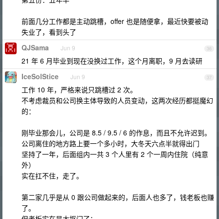
前面几分工作都是主动跳槽，offer 也是随便拿，最近快要被动
失业了，看到头了
QJSama
Jun 9
36
21 年 6 月毕业到现在没换过工作，这个月离职，9 月去读研
IceSolStice
Jun 9
37
工作 10 年，严格来说只跳槽过 2 次。
不考虑裁员和公司换主体导致的人员变动，这两次经历都挺魔幻
的：
刚毕业那会儿，公司是 8.5 / 9.5 / 6 的作息，而且不允许迟到。
公司离住的地方路上要一个多小时，大冬天六点半就得出门
坚持了一年，后面组内一共 3 个人里有 2 个一周内住院（纯意
外）
实在扛不住，走了。
第二家几乎是从 0 跟公司做起来的，后面人也多了，钱老板也赚
了。
但老板实在是太抠门了：