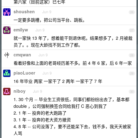
第六家（目前这家）已七年
shoushen
Jun 9
26
一定要多跳槽，把公司当平台、跳板。
emilyw
Jun 9
27
就一家快 13 年了，想着能干到退休呢。结果想多了，2 月被裁
员了。。现在大龄找不到工作了都。
cmqwan
Jun 9
28
看着好像和上面的老哥经历差不多。前 4 年 6 家，后 6 年一家
piaoLuoer
Jun 9
29
16 年毕业 两家 一家干了 2 两年 一家干了 7 年
niboy
Jun 9
30
1. 30 个月 -- 毕业生工资很低，同事们都纷纷出去了，基本都
double ，公司强制换签合同给我打 C 恶心到我了
2. 1 年 -- 投奔的老大跑路了
3. 1 年 -- 投奔的老大资方撤资
4. 8 年 -- 公司没落了，要不还能呆下去，钱不多，我天天被家
人骂