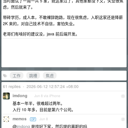
当时面试了一周一共 5 家，就这家过了，其他家都没下文，失业很焦
虑，然后就来了。
带砖学历，成人本，不敢裸辞跑路，现在很焦虑，入职这家还是降薪
2K 来的，对自己技术不自信，害怕失业。
老哥们有啥好的建议没，java 前后端开发。
工作
跳槽
焦虑
61 replies
•
2026-06-12 12:57:24 +08:00
imdong
Jun 8 via iPhone
1
基本一年半，很难超过两年。
入行 10 年多，目前是第六个公司。
memos
Jun 8
OP
2
@
imdong
是找好下家，然后提的离职的吗