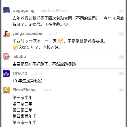
wogogoing
Jun 9 via iPhone
21
去年老板让我们签了四次劳动合同（不同的公司），今年 4 月底
解散了，无赔偿。正在仲裁。🐶
yangxiaopeipei
Jun 9
22
毕业前 5 年基本一年一家
，不是倒就是老板被抓。
这家 5 年了，老板还好。
labubu
Jun 9
23
主要是现在不好跳了，不然应跳尽跳
aqw012
Jun 9
24
10 年这是第七家
ElmerZhang
Jun 9
25
第一家半年
第二家三年
第三家三年
第四家两年半
第五家一年半