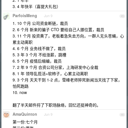
2. 1 年半
3. 4 年快半（喜提大礼包）
ParfoisMeng
Jun 9
45
1. 10 个月 公司资金断链，裁员
2. 6 个月 新来的骗子 CTO 要给自己人挪位置，裁员
3. 11 个月 投资黄了，老板着急失去方向，一群人无头苍蝇，心
累主动离职
4. 6 个月 业务线不做了，裁员
5. 3 年 3 个月 不给涨薪，跳槽
6. 5 个月 疫情后缩编，裁员
7. 2 年 9 个月 合资公司分家，上海研发中心全裁
8. 1 年 领导乱揽活+软柿子，心累主动离职
9. 3 个月 天天干到 1-2 点，雪峰老师猝死新闻当天找了下家，
怕死跑路
10. now
翻了半天邮件捋了下职场脉络，回忆还挺神奇的。
AmaQuinton
Jun 9
46
第一份:七个月