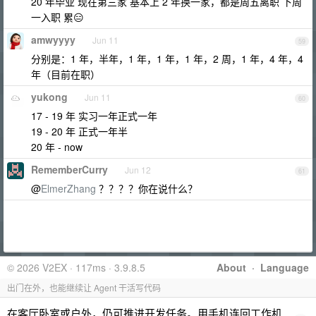
20 年毕业 现在第三家 基本上 2 年换一家，都是周五离职 下周
一入职 累😑
amwyyyy
Jun 11
59
分别是：1 年，半年，1 年，1 年，1 年，2 周，1 年，4 年，4
年（目前在职）
yukong
Jun 11
60
17 - 19 年 实习一年正式一年
19 - 20 年 正式一年半
20 年 - now
RememberCurry
Jun 12
61
@
ElmerZhang
？？？？你在说什么？
© 2026 V2EX · 117ms · 3.9.8.5
About
·
Language
出门在外，也能继续让 Agent 干活写代码
在客厅卧室或户外，仍可推进开发任务。用手机连回工作机