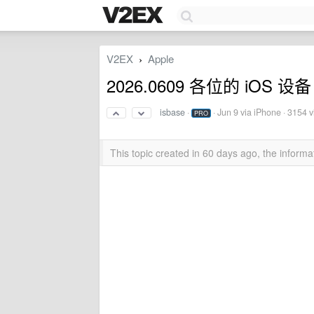
V2EX
Apple
›
2026.0609 各位的 iOS 
isbase
·
·
Jun 9
via iPhone · 3154 
PRO
This topic created in 60 days ago, the infor