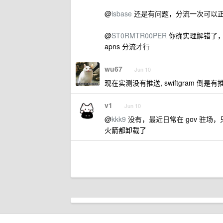
@
isbase
还是有问题，分流一次可以
@
ST0RMTR00PER
你确实理解错了，A
apns 分流才行
wu67
Jun 10
现在实测没有推送, swiftgram 倒是有
v1
Jun 10
@
kkk9
没有，最近日常在 gov 驻场，只
火箭都卸载了