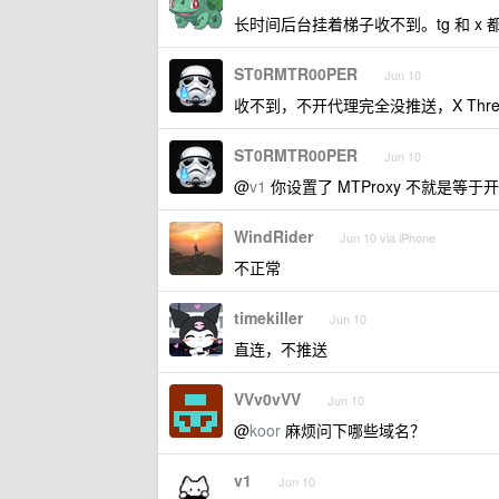
长时间后台挂着梯子收不到。tg 和 x 
ST0RMTR00PER
Jun 10
收不到，不开代理完全没推送，X Thread
ST0RMTR00PER
Jun 10
@
v1
你设置了 MTProxy 不就是等
WindRider
Jun 10 via iPhone
不正常
timekiller
Jun 10
直连，不推送
VVv0vVV
Jun 10
@
koor
麻烦问下哪些域名？
v1
Jun 10