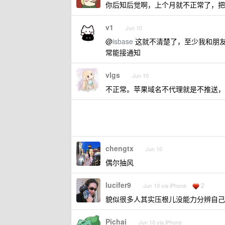
你后知后觉啊，上个月就不正常了，把几
v1
Jun 10
@
isbase
这就不清楚了，至少我和朋友都没
常能接通知
vlgs
Jun 10
不正常。苹果域名不代理就是不推送，
chengtx
Jun 10
偶尔抽风
lucifer9
2
Jun 10 via iPhone
貌似很多人其实压根儿没能力分辨自己是
Pichai
Jun 10 via iPhone