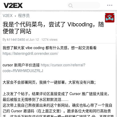
V2EX
程序员
›
我是个代码菜鸟，尝试了 Vibcoding，随
便做了网站
By
k114413450
at Jun 12 · 1274 views
我想了解大家 vibe coding 都有什么灵感，想一起交流看看
https://listeningdrill.onrender.com/
cursor 新用户半价连接
https://cursor.com/referral?
code=RVWHWDU0ZRLJ
大家会不会部署网页，我搞个一键部署，大家有没有兴趣；
上次发了个帖子，结果评论区直接变成了 Cursor 推广链接大接龙，
最后被版主无情移到了水区默默流泪……
这次带上我自己熬夜搓出来的这个新网站，确实也私心带了一个我自
己的 Cursor 邀请码（在上面正文里）。跪求各位大佬和同行高抬贵
手，这次千万别在评论区盖楼发一模一样的推广链接了 😭，不然这篇