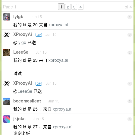
Page 1
1
of 4
2
3
4
lylgb
Jun 15
1
我的 id 是 20 来自
xproxya.ai
XProxyAi
Jun 15
OP
2
@
lylgb
已送
LeeeSe
Jun 15
3
我的 id 是 23 来自
xproxya.ai
试试
XProxyAi
Jun 15
OP
4
@
LeeeSe
已送
becomesilent
Jun 15
5
我的 id 是 25 ，来自
xproxya.ai
jkjoke
Jun 15
6
我的 id 是 27 ，来自
xproxya.ai
谢谢老板