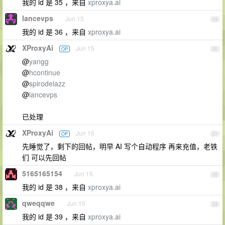
我的 id 是 35 ，来自
xproxya.ai
lancevps
Jun 15
19
我的 id 是 36 ，来自
xproxya.ai
XProxyAi
Jun 15
OP
20
@
yangg
@
hcontinue
@
spirodelazz
@
lancevps
已处理
XProxyAi
Jun 15
OP
21
先睡觉了，剩下的回帖，明早 AI 写个自动程序 再来充值，老铁
们 可以先回帖
5165165154
Jun 15
22
我的 id 是 38 ，来自
xproxya.ai
qweqqwe
Jun 15
23
我的 id 是 39 ，来自
xproxya.ai