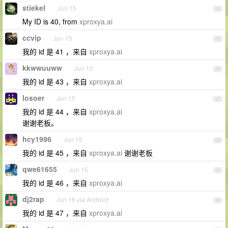
stiekel
Jun 15
24
My ID is 40, from
xproxya.ai
ccvip
Jun 15
25
我的 id 是 41 ，来自
xproxya.ai
kkwwuuww
Jun 15
26
我的 id 是 43 ，来自
xproxya.ai
losoer
Jun 15
27
我的 id 是 44 ，来自
xproxya.ai
谢谢老板。
hcy1996
Jun 15
28
我的 id 是 45 ，来自
xproxya.ai
谢谢老板
qwe61655
Jun 15
29
我的 id 是 46 ，来自
xproxya.ai
dj2rap
Jun 16 via Android
30
我的 id 是 47 ，来自
xproxya.ai