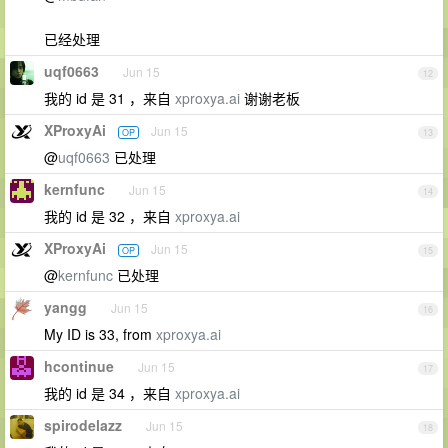
已经处理
uqf0663
Jun 15
12
我的 id 是 31 ，来自
xproxya.ai
谢谢老板
XProxyAi
Jun 15
OP
13
@
uqf0663
已处理
kernfunc
Jun 15
14
我的 id 是 32 ，来自
xproxya.ai
XProxyAi
Jun 15
OP
15
@
kernfunc
已处理
yangg
Jun 15
16
My ID is 33, from
xproxya.ai
hcontinue
Jun 15
17
我的 id 是 34 ，来自
xproxya.ai
spirodelazz
Jun 15
18