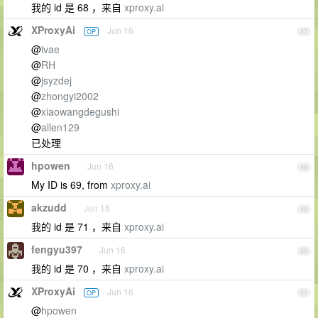
我的 id 是 68 ，来自
xproxy.ai
XProxyAi
Jun 16
OP
47
@
ivae
@
RH
@
jsyzdej
@
zhongyi2002
@
xiaowangdegushi
@
allen129
已处理
hpowen
Jun 16
48
My ID is 69, from
xproxy.ai
akzudd
Jun 16
49
我的 id 是 71 ，来自
xproxy.ai
fengyu397
Jun 16
50
我的 id 是 70 ，来自
xproxy.ai
XProxyAi
Jun 16
OP
51
@
hpowen