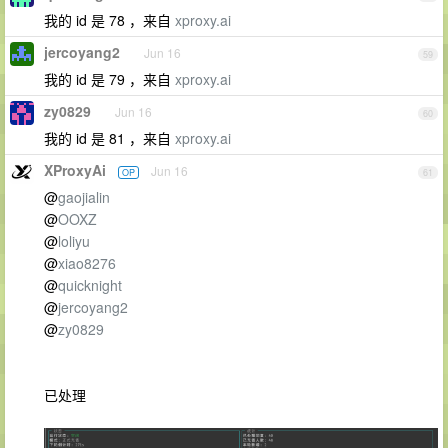
我的 id 是 78 ，来自
xproxy.ai
jercoyang2
Jun 16
59
我的 id 是 79 ，来自
xproxy.ai
zy0829
Jun 16
60
我的 id 是 81 ，来自
xproxy.ai
XProxyAi
Jun 16
OP
61
@
gaojialin
@
OOXZ
@
loliyu
@
xiao8276
@
quicknight
@
jercoyang2
@
zy0829
已处理