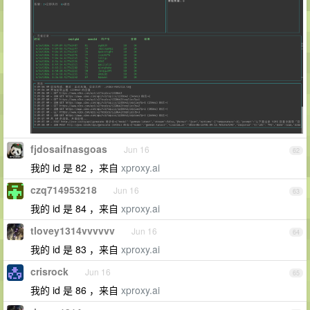
fjdosaifnasgoas
Jun 16
62
我的 id 是 82 ，来自
xproxy.ai
czq714953218
Jun 16
63
我的 id 是 84 ，来自
xproxy.ai
tlovey1314vvvvvv
Jun 16
64
我的 id 是 83 ，来自
xproxy.ai
crisrock
Jun 16
65
我的 id 是 86 ，来自
xproxy.ai