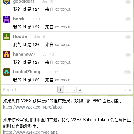
goodidea1
Jun 16
96
我的 id 是 124 ，来自
xproxy.ai
bomk
Jun 16
97
我的 id 是 122 ，来自
xproxy.ai
HouBe
Jun 16
98
我的 id 是 126 ，来自
xproxy.ai
hahaha077
Jun 16
99
我的 id 是 127 ，来自
xproxy.ai
haobaiZhang
Jun 16
100
我的 id 是 129 ，来自
xproxy.ai
Page 1
1
of 4
2
3
4
如果想在 V2EX 获得更好的推广效果，欢迎了解 PRO 会员机制：
https://www.v2ex.com/pro/about
如果你经常使用铜币置顶主题，持有 V2EX Solana Token 会在每日签
到时获得额外铜币：
https://www.v2ex.com/solana