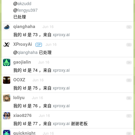
@
akzudd
@
fengyu397
已处理
qianghaha
Jun 16
52
我的 id 是 73 ，来自
xproxy.ai
XProxyAi
Jun 16
OP
53
@
qianghaha
已处理
gaojialin
Jun 16
54
我的 id 是 74 ，来自
xproxy.ai
OOXZ
Jun 16
55
我的 id 是 75 ，来自
xproxy.ai
loliyu
Jun 16
56
我的 id 是 76 ，来自
xproxy.ai
xiao8276
Jun 16
57
我的 id 是 77 ，来自
xproxy.ai
谢谢老板
quicknight
Jun 16
58