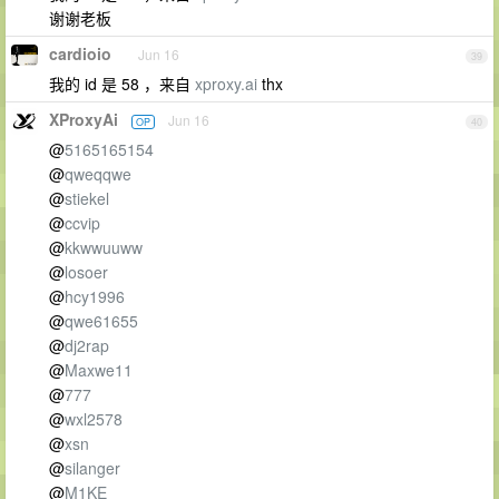
谢谢老板
cardioio
Jun 16
39
我的 id 是 58 ，来自
xproxy.ai
thx
XProxyAi
Jun 16
OP
40
@
5165165154
@
qweqqwe
@
stiekel
@
ccvip
@
kkwwuuww
@
losoer
@
hcy1996
@
qwe61655
@
dj2rap
@
Maxwe11
@
777
@
wxl2578
@
xsn
@
silanger
@
M1KE