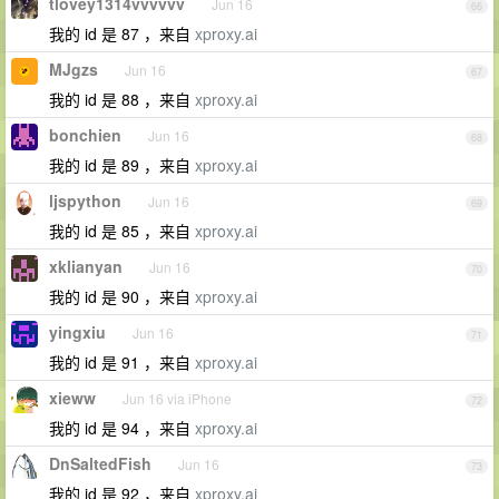
tlovey1314vvvvvv
Jun 16
66
我的 id 是 87 ，来自
xproxy.ai
MJgzs
Jun 16
67
我的 id 是 88 ，来自
xproxy.ai
bonchien
Jun 16
68
我的 id 是 89 ，来自
xproxy.ai
ljspython
Jun 16
69
我的 id 是 85 ，来自
xproxy.ai
xklianyan
Jun 16
70
我的 id 是 90 ，来自
xproxy.ai
yingxiu
Jun 16
71
我的 id 是 91 ，来自
xproxy.ai
xieww
Jun 16 via iPhone
72
我的 id 是 94 ，来自
xproxy.ai
DnSaltedFish
Jun 16
73
我的 id 是 92 ，来自
xproxy.ai