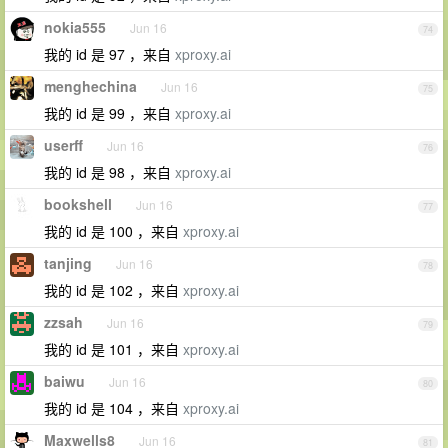
nokia555
Jun 16
74
我的 id 是 97 ，来自
xproxy.ai
menghechina
Jun 16
75
我的 id 是 99 ，来自
xproxy.ai
userff
Jun 16
76
我的 id 是 98 ，来自
xproxy.ai
bookshell
Jun 16
77
我的 id 是 100 ，来自
xproxy.ai
tanjing
Jun 16
78
我的 id 是 102 ，来自
xproxy.ai
zzsah
Jun 16
79
我的 id 是 101 ，来自
xproxy.ai
baiwu
Jun 16
80
我的 id 是 104 ，来自
xproxy.ai
Maxwells8
Jun 16
81