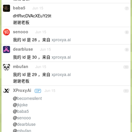
baba5
Jun 15
7
dHRvcDVAcXEuY29t
谢谢老板
senooo
Jun 15
8
我的 id 是 28 ，来自
xproxya.ai
dearbluse
Jun 15
9
我的 id 是 30 ，来自
xproxya.ai
mbufan
Jun 15
10
我的 id 是 29 ，来自
xproxya.ai
谢谢老板
XProxyAi
Jun 15
OP
11
@
becomesilent
@
jkjoke
@
baba5
@
senooo
@
dearbluse
@
mbufan