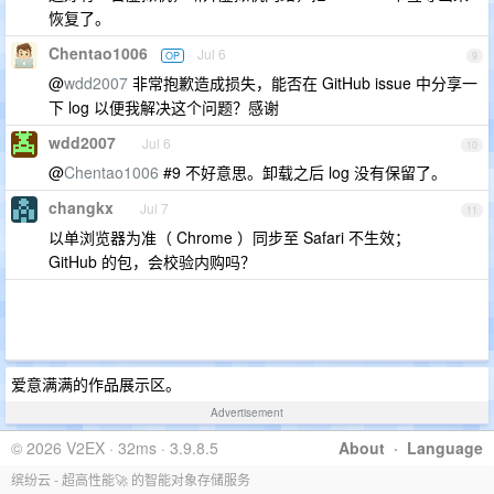
恢复了。
Chentao1006
Jul 6
OP
9
@
wdd2007
非常抱歉造成损失，能否在 GitHub issue 中分享一
下 log 以便我解决这个问题？感谢
wdd2007
Jul 6
10
@
Chentao1006
#9 不好意思。卸载之后 log 没有保留了。
changkx
Jul 7
11
以单浏览器为准（ Chrome ）同步至 Safari 不生效；
GitHub 的包，会校验内购吗？
爱意满满的作品展示区。
Advertisement
© 2026 V2EX · 32ms · 3.9.8.5
About
·
Language
缤纷云 - 超高性能🚀 的智能对象存储服务