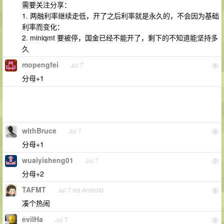
需要关注分享：
1. 两融利率继续走低，开了之后利率就是永久的，不会因为基础
利率而变化：
2. miniqmt 要被停，国金已经不能开了，剩下的不知道能坚持多
久
mopengfei
Jul 7
5
分母+1
withBruce
Jul 7
6
分母+1
wuaiyisheng01
Jul 7
7
分母+2
TAFMT
Jul 7 via Android
8
凑个热闹
evilHa
Jul 7
9