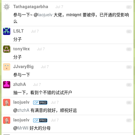
Tathagatagarbha
Jul 7
61
参与一下~ @
laojuelv
大佬，miniqmt 要被停，已开通的受影响
么
LSLT
Jul 7
62
分子
tonyVex
Jul 7
63
分子
JJvaryBig
Jul 7
64
参与一下
zhzhA
Jul 7
65
抽一下，看到个不错的试试开户
laojuelv
Jul 7
OP
PRO
66
@
zhzhA
有满意的就好，顺祝好运
laojuelv
Jul 7
OP
PRO
67
@
MrWil
好大的分母