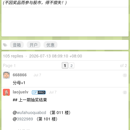
(不因奖品而参与股市，得不偿失！)
音箱
开户
优惠
105 replies
•
2026-07-13 08:09:10 +08:00
Page 1
1
of 2
2
668866
Jul 7
1
分母+1
laojuelv
Jul 7
OP
PRO
2
## 上一期抽奖结果
@
wufahuoquabcd
（第 011 楼）
@
3922989
（第 101 楼）