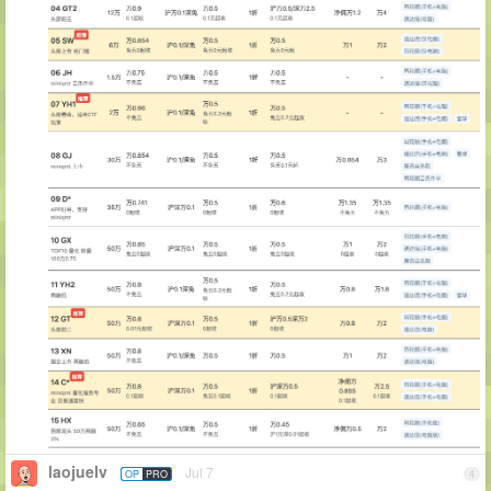
laojuelv
Jul 7
OP
PRO
4