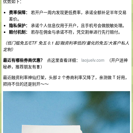
优势如下：
费率保障：
若开户一周内发现更低费率，承诺全额补足半年交易
差价。
隐私保护：
承诺个人信息仅用于开户，且手机号会做脱敏处理。
赔付机制：
若存在佣金与承诺不符，凭交割单进行先行赔付。
（低门槛免五/ETF 免五 0.1 起/融资利率低的/量化的免五/大客户私人
定制）
最近有哪些券商优惠？
点这里查看详细：
laojuelv.com
（开户送神
秘🎁，推荐朋友有🧧）
最近融资利率神仙打架，头部 2 个券商利率又降了，亲测做 T 好用，
把持不住的还是别开～～