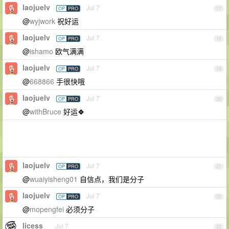
laojuelv
Jul 7
OP
PRO
17
@
wyjwork
祝好运
laojuelv
Jul 7
OP
PRO
18
@
ishamo
欧气满满
laojuelv
Jul 7
OP
PRO
19
@
668866
手很快哦
laojuelv
Jul 7
OP
PRO
20
@
withBruce
好运🍀
laojuelv
Jul 7
OP
PRO
21
@
wuaiyisheng01
自信点，我们是分子
laojuelv
Jul 7
OP
PRO
22
@
mopengfei
必须分子
licess
Jul 7
23