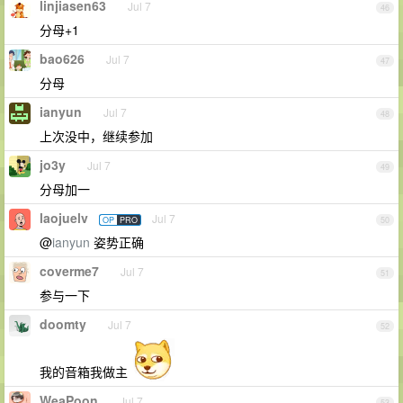
linjiasen63
Jul 7
46
分母+1
bao626
Jul 7
47
分母
ianyun
Jul 7
48
上次没中，继续参加
jo3y
Jul 7
49
分母加一
laojuelv
Jul 7
OP
PRO
50
@
ianyun
姿势正确
coverme7
Jul 7
51
参与一下
doomty
Jul 7
52
我的音箱我做主
WeaPoon
Jul 7
53