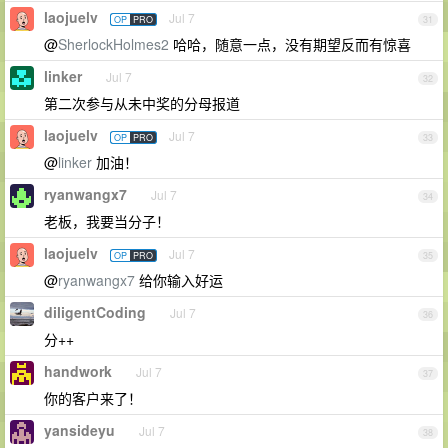
laojuelv
Jul 7
OP
PRO
31
@
SherlockHolmes2
哈哈，随意一点，没有期望反而有惊喜
linker
Jul 7
32
第二次参与从未中奖的分母报道
laojuelv
Jul 7
OP
PRO
33
@
linker
加油！
ryanwangx7
Jul 7
34
老板，我要当分子！
laojuelv
Jul 7
OP
PRO
35
@
ryanwangx7
给你输入好运
diligentCoding
Jul 7
36
分++
handwork
Jul 7
37
你的客户来了！
yansideyu
Jul 7
38