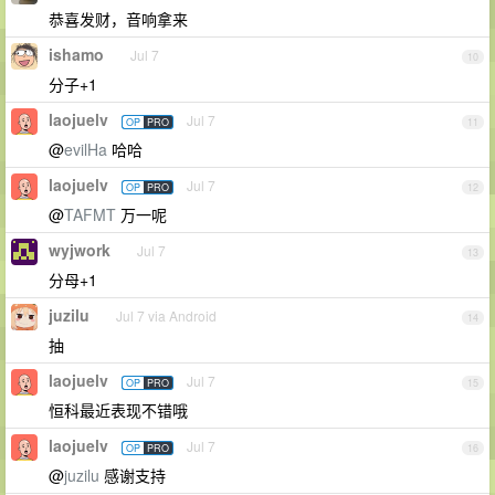
恭喜发财，音响拿来
ishamo
Jul 7
10
分子+1
laojuelv
Jul 7
OP
PRO
11
@
evilHa
哈哈
laojuelv
Jul 7
OP
PRO
12
@
TAFMT
万一呢
wyjwork
Jul 7
13
分母+1
juzilu
Jul 7 via Android
14
抽
laojuelv
Jul 7
OP
PRO
15
恒科最近表现不错哦
laojuelv
Jul 7
OP
PRO
16
@
juzilu
感谢支持