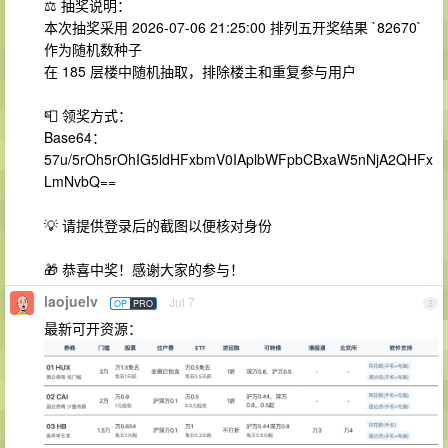
⚖️ 抽奖说明：
本次抽奖采用 2026-07-06 21:25:00 排列五开奖结果 `82670`
作为随机数种子
在 185 层楼中随机抽取，排除楼主和重复参与用户
📮 领奖方式：
Base64：
57u/5rOh5rOhIG5ldHFxbmV0IAplbWFpbCBxaW5nNjA2QHFx
LmNvbQ==
💡 请提供登录后的截图以便核对身份
🎁 恭喜中奖！感谢大家的参与！
laojuelv
Jul 7
OP
PRO
3
最新可开资源：