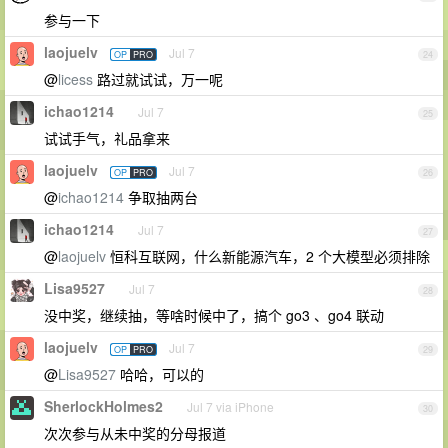
参与一下
laojuelv
Jul 7
OP
PRO
24
@
licess
路过就试试，万一呢
ichao1214
Jul 7
25
试试手气，礼品拿来
laojuelv
Jul 7
OP
PRO
26
@
ichao1214
争取抽两台
ichao1214
Jul 7
27
@
laojuelv
恒科互联网，什么新能源汽车，2 个大模型必须排除
Lisa9527
Jul 7
28
没中奖，继续抽，等啥时候中了，搞个 go3 、go4 联动
laojuelv
Jul 7
OP
PRO
29
@
Lisa9527
哈哈，可以的
SherlockHolmes2
Jul 7 via iPhone
30
次次参与从未中奖的分母报道