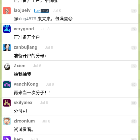
正准备开个户，不错哦
laojuelv
Jul 8
OP
PRO
76
@
xing4576
来来来，包满意😊
verygood
Jul 8
77
正准备开个户
zanbujiang
Jul 8
78
准备开户的分母+
Zxien
Jul 8
79
抽我抽我
vanchKong
Jul 8
80
再来当一次分子！！
skilyalex
Jul 8
81
分母+1
zirconium
Jul 8
82
试试看看。
hem
Jul 8
83