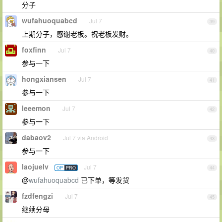
分子
wufahuoquabcd
Jul 7
39
上期分子，感谢老板。祝老板发财。
foxfinn
Jul 7
40
参与一下
hongxiansen
Jul 7
41
参与一下
leeemon
Jul 7
42
参与一下
dabaov2
Jul 7 via Android
43
参与一下
laojuelv
Jul 7
OP
PRO
44
@
wufahuoquabcd
已下单，等发货
fzdfengzi
Jul 7
45
继续分母