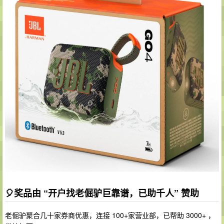
🎈奖品由 “开户找老倔驴巨靠谱，已助千人” 赞助
老倔驴聚合几十家券商优惠，连接 100+家营业部，已帮助 3000+ ，