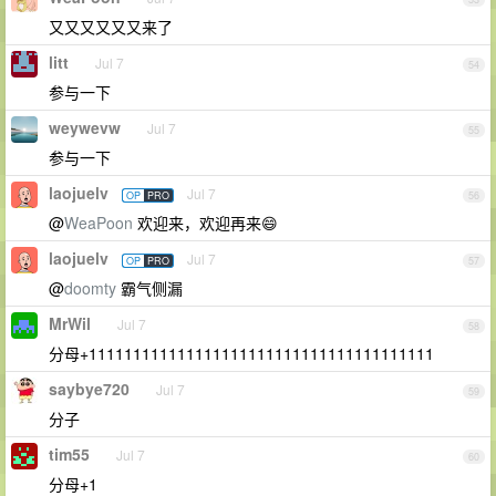
又又又又又又来了
litt
Jul 7
54
参与一下
weywevw
Jul 7
55
参与一下
laojuelv
Jul 7
OP
PRO
56
@
WeaPoon
欢迎来，欢迎再来😄
laojuelv
Jul 7
OP
PRO
57
@
doomty
霸气侧漏
MrWil
Jul 7
58
分母+111111111111111111111111111111111111111
saybye720
Jul 7
59
分子
tim55
Jul 7
60
分母+1