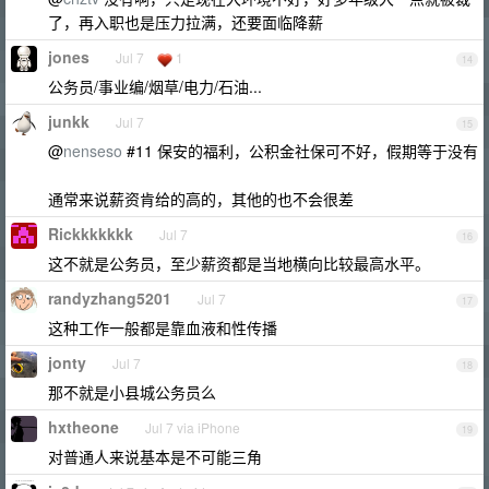
了，再入职也是压力拉满，还要面临降薪
jones
Jul 7
1
14
公务员/事业编/烟草/电力/石油...
junkk
Jul 7
15
@
nenseso
#11 保安的福利，公积金社保可不好，假期等于没有
通常来说薪资肯给的高的，其他的也不会很差
Rickkkkkkk
Jul 7
16
这不就是公务员，至少薪资都是当地横向比较最高水平。
randyzhang5201
Jul 7
17
这种工作一般都是靠血液和性传播
jonty
Jul 7
18
那不就是小县城公务员么
hxtheone
Jul 7 via iPhone
19
对普通人来说基本是不可能三角