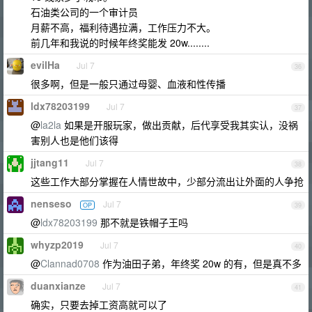
石油类公司的一个审计员
月薪不高，福利待遇拉满，工作压力不大。
前几年和我说的时候年终奖能发 20w........
evilHa
Jul 7
36
很多啊，但是一般只通过母婴、血液和性传播
ldx78203199
Jul 7
37
@
la2la
如果是开服玩家，做出贡献，后代享受我其实认，没祸
害别人也是他们该得
jjtang11
Jul 7
38
这些工作大部分掌握在人情世故中，少部分流出让外面的人争抢
nenseso
Jul 7
OP
39
@
ldx78203199
那不就是铁帽子王吗
whyzp2019
Jul 7
40
@
Clannad0708
作为油田子弟，年终奖 20w 的有，但是真不多
duanxianze
Jul 7
41
确实，只要去掉工资高就可以了