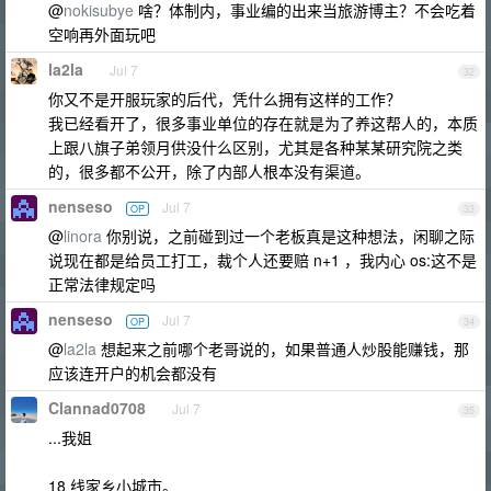
@
nokisubye
啥？体制内，事业编的出来当旅游博主？不会吃着
空响再外面玩吧
la2la
Jul 7
32
你又不是开服玩家的后代，凭什么拥有这样的工作？
我已经看开了，很多事业单位的存在就是为了养这帮人的，本质
上跟八旗子弟领月供没什么区别，尤其是各种某某研究院之类
的，很多都不公开，除了内部人根本没有渠道。
nenseso
Jul 7
OP
33
@
linora
你别说，之前碰到过一个老板真是这种想法，闲聊之际
说现在都是给员工打工，裁个人还要赔 n+1 ，我内心 os:这不是
正常法律规定吗
nenseso
Jul 7
OP
34
@
la2la
想起来之前哪个老哥说的，如果普通人炒股能赚钱，那
应该连开户的机会都没有
Clannad0708
Jul 7
35
...我姐
18 线家乡小城市。