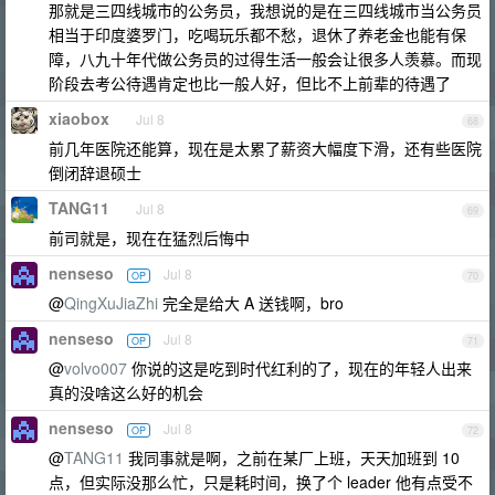
那就是三四线城市的公务员，我想说的是在三四线城市当公务员
相当于印度婆罗门，吃喝玩乐都不愁，退休了养老金也能有保
障，八九十年代做公务员的过得生活一般会让很多人羡慕。而现
阶段去考公待遇肯定也比一般人好，但比不上前辈的待遇了
xiaobox
Jul 8
68
前几年医院还能算，现在是太累了薪资大幅度下滑，还有些医院
倒闭辞退硕士
TANG11
Jul 8
69
前司就是，现在在猛烈后悔中
nenseso
Jul 8
OP
70
@
QingXuJiaZhi
完全是给大 A 送钱啊，bro
nenseso
Jul 8
OP
71
@
volvo007
你说的这是吃到时代红利的了，现在的年轻人出来
真的没啥这么好的机会
nenseso
Jul 8
OP
72
@
TANG11
我同事就是啊，之前在某厂上班，天天加班到 10
点，但实际没那么忙，只是耗时间，换了个 leader 他有点受不