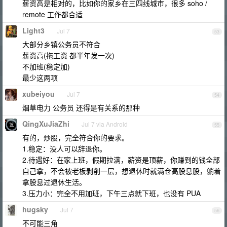
薪资高是相对的，比如你的家乡在三四线城市，很多 soho /
remote 工作都合适
Light3
Jul 7
53
大部分乡镇公务员不符合
薪资高(拖工资 都半年发一次)
不加班(稳定加)
最少这两项
xubeiyou
Jul 7
54
烟草电力 公务员 还得是有关系的那种
QingXuJiaZhi
Jul 7 via Android
55
有的，炒股，完全符合你的要求。
1.稳定：没人可以辞退你。
2.待遇好：在家上班，假期拉满，薪资是顶薪，你赚到的钱全部
自己拿，不会被老板剥削一层，想退休时就满仓高股息股，躺着
拿股息过退休生活。
3.压力小：完全不用加班，下午三点就下班，也没有 PUA
hugsky
Jul 7
56
不可能三角