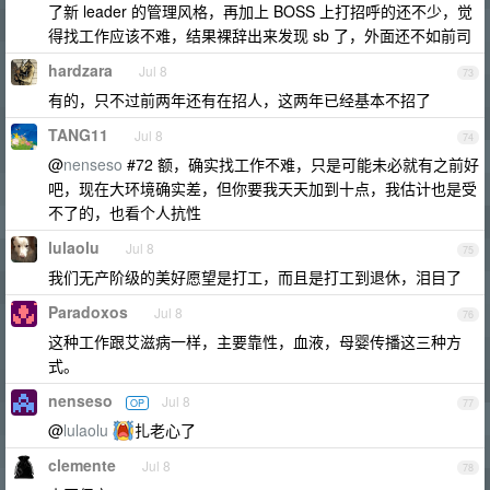
了新 leader 的管理风格，再加上 BOSS 上打招呼的还不少，觉
得找工作应该不难，结果裸辞出来发现 sb 了，外面还不如前司
hardzara
Jul 8
73
有的，只不过前两年还有在招人，这两年已经基本不招了
TANG11
Jul 8
74
@
nenseso
#72 额，确实找工作不难，只是可能未必就有之前好
吧，现在大环境确实差，但你要我天天加到十点，我估计也是受
不了的，也看个人抗性
lulaolu
Jul 8
75
我们无产阶级的美好愿望是打工，而且是打工到退休，泪目了
Paradoxos
Jul 8
76
这种工作跟艾滋病一样，主要靠性，血液，母婴传播这三种方
式。
nenseso
Jul 8
OP
77
@
lulaolu
扎老心了
clemente
Jul 8
78