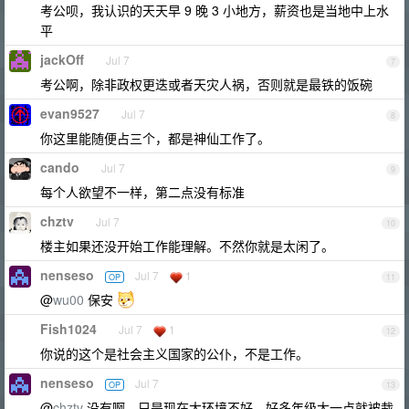
考公呗，我认识的天天早 9 晚 3 小地方，薪资也是当地中上水
平
jackOff
Jul 7
7
考公啊，除非政权更迭或者天灾人祸，否则就是最铁的饭碗
evan9527
Jul 7
8
你这里能随便占三个，都是神仙工作了。
cando
Jul 7
9
每个人欲望不一样，第二点没有标准
chztv
Jul 7
10
楼主如果还没开始工作能理解。不然你就是太闲了。
nenseso
Jul 7
1
OP
11
@
wu00
保安
Fish1024
Jul 7
1
12
你说的这个是社会主义国家的公仆，不是工作。
nenseso
Jul 7
OP
13
@
chztv
没有啊，只是现在大环境不好，好多年级大一点就被裁