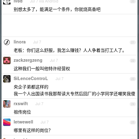
iv8d
Jul 7 via Android
20
别想太多了，能满足一个条件，你就烧高香吧
linora
Jul 7
21
老板：你们这么舒服，我怎么赚钱？人人争着当打工人了。
zackzergzeng
Jul 7
22
这种我们一般叫他特许经营权
SiLenceControL
Jul 7
23
央企子弟都这样的
我一个人出国读书我那帮读大专然后回厂的小学同学还嘲笑我傻
rxswift
Jul 7
24
祖传岗位
letwewell
Jul 7
25
哪里有这样的岗位？