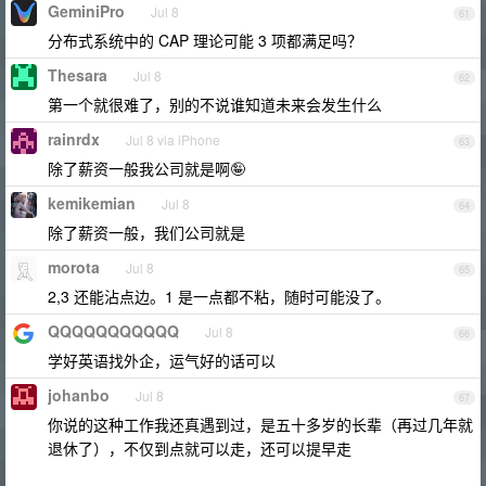
GeminiPro
Jul 8
61
分布式系统中的 CAP 理论可能 3 项都满足吗？
Thesara
Jul 8
62
第一个就很难了，别的不说谁知道未来会发生什么
rainrdx
Jul 8 via iPhone
63
除了薪资一般我公司就是啊🤪
kemikemian
Jul 8
64
除了薪资一般，我们公司就是
morota
Jul 8
65
2,3 还能沾点边。1 是一点都不粘，随时可能没了。
QQQQQQQQQQQ
Jul 8
66
学好英语找外企，运气好的话可以
johanbo
Jul 8
67
你说的这种工作我还真遇到过，是五十多岁的长辈（再过几年就
退休了），不仅到点就可以走，还可以提早走