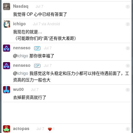
Nasdaq
Jul 7
1
我觉得 OP 心中已经有答案了
ichigo
Jul 7 via Android
2
我现在的就是…
（可能跟你们的“高”还有很大差距）
nenseso
Jul 7
OP
3
@
ichigo
那你很幸福了
nenseso
Jul 7
OP
4
@
ichigo
我感觉这年头稳定和压力小都可以排在待遇前面了，工
资高的压力一般也大
wu00
Jul 7
5
去掉薪资高就行了
actopas
Jul 7
1
6