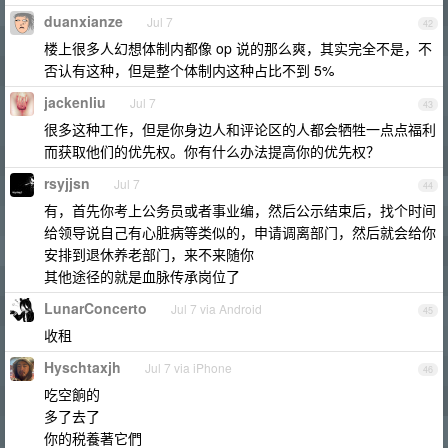
duanxianze
Jul 7
42
楼上很多人幻想体制内都像 op 说的那么爽，其实完全不是，不
否认有这种，但是整个体制内这种占比不到 5%
jackenliu
Jul 7
43
很多这种工作，但是你身边人和评论区的人都会牺牲一点点福利
而获取他们的优先权。你有什么办法提高你的优先权？
rsyjjsn
Jul 7
44
有，首先你考上公务员或者事业编，然后公示结束后，找个时间
给领导说自己有心脏病等类似的，申请调离部门，然后就会给你
安排到退休养老部门，来不来随你
其他途径的就是血脉传承岗位了
LunarConcerto
Jul 7 via Android
45
收租
Hyschtaxjh
Jul 7 via iPhone
46
吃空餉的
多了去了
你的税養著它們