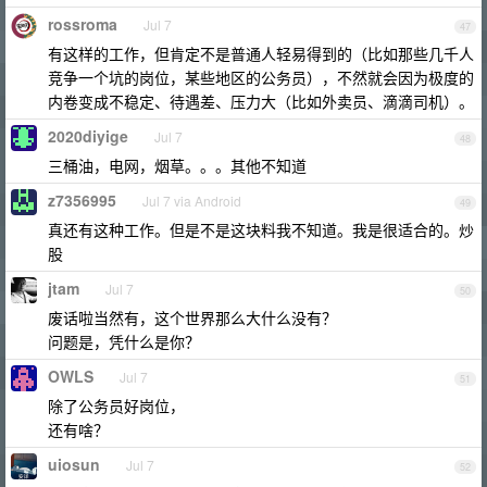
rossroma
Jul 7
47
有这样的工作，但肯定不是普通人轻易得到的（比如那些几千人
竞争一个坑的岗位，某些地区的公务员），不然就会因为极度的
内卷变成不稳定、待遇差、压力大（比如外卖员、滴滴司机）。
2020diyige
Jul 7
48
三桶油，电网，烟草。。。其他不知道
z7356995
Jul 7 via Android
49
真还有这种工作。但是不是这块料我不知道。我是很适合的。炒
股
jtam
Jul 7
50
废话啦当然有，这个世界那么大什么没有？
问题是，凭什么是你？
OWLS
Jul 7
51
除了公务员好岗位，
还有啥？
uiosun
Jul 7
52