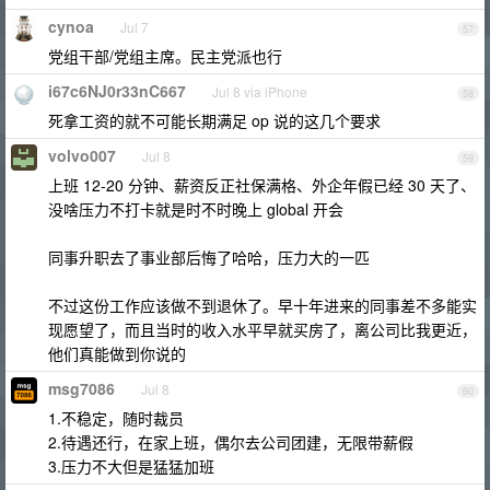
cynoa
Jul 7
57
党组干部/党组主席。民主党派也行
i67c6NJ0r33nC667
Jul 8 via iPhone
58
死拿工资的就不可能长期满足 op 说的这几个要求
volvo007
Jul 8
59
上班 12-20 分钟、薪资反正社保满格、外企年假已经 30 天了、
没啥压力不打卡就是时不时晚上 global 开会
同事升职去了事业部后悔了哈哈，压力大的一匹
不过这份工作应该做不到退休了。早十年进来的同事差不多能实
现愿望了，而且当时的收入水平早就买房了，离公司比我更近，
他们真能做到你说的
msg7086
Jul 8
60
1.不稳定，随时裁员
2.待遇还行，在家上班，偶尔去公司团建，无限带薪假
3.压力不大但是猛猛加班