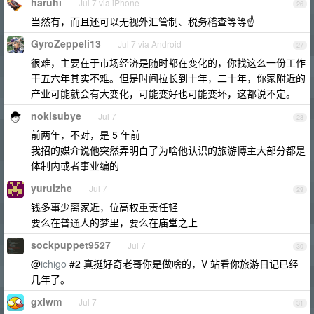
haruhi
Jul 7 via iPhone
26
当然有，而且还可以无视外汇管制、税务稽查等等☝️
GyroZeppeli13
Jul 7 via Android
27
很难，主要在于市场经济是随时都在变化的，你找这么一份工作
干五六年其实不难。但是时间拉长到十年，二十年，你家附近的
产业可能就会有大变化，可能变好也可能变坏，这都说不定。
nokisubye
Jul 7
28
前两年，不对，是 5 年前
我招的媒介说他突然弄明白了为啥他认识的旅游博主大部分都是
体制内或者事业编的
yuruizhe
Jul 7
29
钱多事少离家近，位高权重责任轻
要么在普通人的梦里，要么在庙堂之上
sockpuppet9527
Jul 7
30
@
ichigo
#2 真挺好奇老哥你是做啥的，V 站看你旅游日记已经
几年了。
gxlwm
Jul 7
31