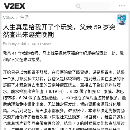
V2EX
生活
›
人生真是给我开了个玩笑，父亲 59 岁突
然查出来癌症晚期
By
kksyy
at Jul 8 · 14011 views
我爸 41 年教龄教师，马上就要退休享福的年纪却突然遭此一劫，我
和家人实在难以接受。
开始只是以为肠胃不舒服，在县医院做了肠胃镜，说是肠胃炎，结果
一个多月都没多少好转，我爸又是比较犟的，拖到最后实在腹胀的不
舒服了才紧急转去市里的云南肿瘤医院去，直接去了急诊穿刺放腹
水，腹水检测出癌细胞（ 6.19 日），6.22 做了加强 CT 腹膜、淋巴
结转移，6.24 做了腹腔镜活检，手术中也拍了照片腹腔转移很多，最
后病理和免疫组化出来，无法确定原发灶，倾向胃肠来源低分化腺
癌。术后到现在，每天腹水都很多，进食很少，本来都决定先按胃肠
来源开始化疗先看看效果（原发灶无法确定，得自费），我自己这边
也拿着切片到华西来做病理会诊，结果 7.3 的时候肾功能检查肌酐过
高，先安装了右侧输尿管支架，到了 7.6 的时候肌酐还是持续升高，