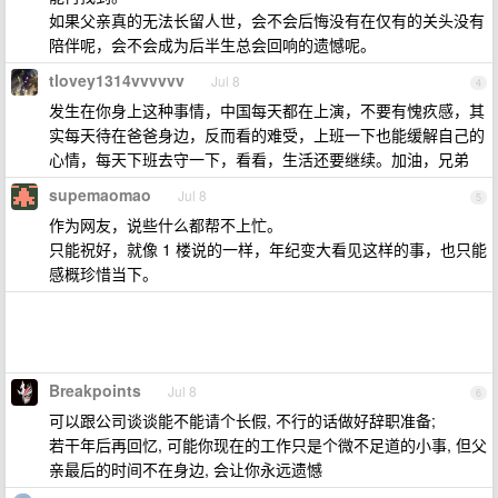
如果父亲真的无法长留人世，会不会后悔没有在仅有的关头没有
陪伴呢，会不会成为后半生总会回响的遗憾呢。
tlovey1314vvvvvv
Jul 8
4
发生在你身上这种事情，中国每天都在上演，不要有愧疚感，其
实每天待在爸爸身边，反而看的难受，上班一下也能缓解自己的
心情，每天下班去守一下，看看，生活还要继续。加油，兄弟
supemaomao
Jul 8
5
作为网友，说些什么都帮不上忙。
只能祝好，就像 1 楼说的一样，年纪变大看见这样的事，也只能
感概珍惜当下。
Breakpoints
Jul 8
6
可以跟公司谈谈能不能请个长假, 不行的话做好辞职准备;
若干年后再回忆, 可能你现在的工作只是个微不足道的小事, 但父
亲最后的时间不在身边, 会让你永远遗憾