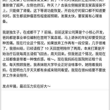
重新做了超声，左侧也挤压，昨天 7.7 去装左侧输尿管支架直接装不
上，只能做了肾瘘。这下等肾功能恢复，开启化疗的窗口都不知道要
何时。医生都说肿瘤恶性程度超预期，发展太快，要家属有心理准
备。
我是独生子，在成都干了 7 前端，目前这家公司算是个小核心开发，
爸妈都是事业单位编制在昆明下属县城，马上退休的年纪却要受到这
种苦痛。现在行业这个情况，如果放弃工作再有一段空窗，几乎很难
了。我很纠结，已经请假了 10 天回昆明陪伴了两周，本来打算是开
始治疗后就每周五请假飞回去，周天回来。但我爸这个情况，我现在
上班都像是带着一种愧疚感，唉～。现在我妈妈在医院附近租个名
宿，每天照顾我爸，我表妹刚大学毕业正好没啥事中，她陪着我妈
妈，在昆明也几乎天天都有亲戚来陪同看望。我现在很纠结要不要放
弃工作来全陪伴。
发点牢骚，最近压力实在好大～