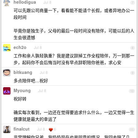
hellodigua
Jul 8
7
可以先跟公司商量一下，看看能不能请个长假，或者异地办公一
段时间
毕竟你是独生子，父母的最后一段时间没有陪伴，可能以后的人
生会很遗憾
ech2o
Jul 8
8
工作和亲人孰轻孰重？我是建议辞掉工作全程陪伴，万一到那一
步，起码你不会后悔当时没有早点辞职陪你爸爸，求心安
bitkuang
Jul 8
9
多点陪伴吧…祝好
Myoung
Jul 8
10
祝好转
确实每次看到，一边还在觉得要追求什么什么，一边又觉得一生
健康就是最大的幸运了
finalcut
Jul 8
6
11
非常理解你兄弟，我奶奶现在也是同意的情况，我回去陪了几