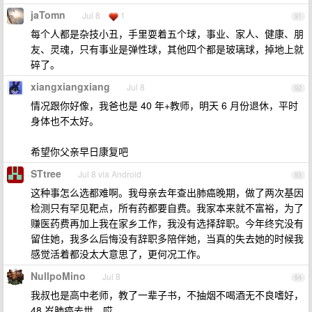
jaTomn
Jul 8
1
91
每个人都是杂技小丑，手里耍着五个球，事业、家人、健康、朋
友、灵魂，只有事业是弹性球，其他四个都是玻璃球，掉地上就
碎了。
xiangxiangxiang
Jul 8
92
情况跟你好像，我爸也是 40 年+教师，明天 6 月份退休，平时
身体也不太好。
希望你父亲早日康复吧
STtree
Jul 8 via Android
93
这种事怎么选都难啊。我母亲去年查出肺癌晚期，做了两次基因
检测只有罕见靶点，所有药都要自费。我家本来就不富裕，为了
赚医药费再加上我在家乡工作，我没有选择辞职。今年终究没有
留住她，我多么后悔没有辞职多陪伴她，当真的失去她的时候我
感觉活着都没太大意思了，更何况工作。
NullpoMino
Jul 8
94
我叔也是高中老师，教了一辈子书，不抽烟不喝酒无不良嗜好，
48 岁肺癌去世，哎。。。