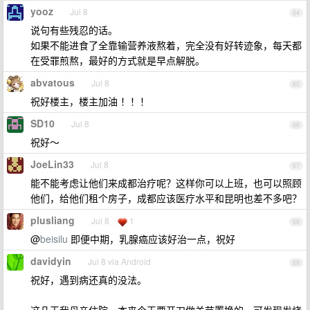
yooz
Jul 8
64
说句有些残忍的话。
如果不能进食了全靠输营养液熬着，完全没有好转迹象，每天都
在受罪煎熬，最好的方式就是早点解脱。
abvatous
Jul 8
65
祝好楼主，楼主加油 ！！！
SD10
Jul 8
66
祝好～
JoeLin33
Jul 8
67
能不能考虑让他们来成都治疗呢？这样你可以上班，也可以照顾
他们，给他们租个房子，成都应该医疗水平和昆明也差不多吧？
plusliang
Jul 8
1
68
@
beisilu
即便中期，乳腺癌应该好治一点，祝好
davidyin
Jul 8 via Android
69
祝好，遇到病还真的没法。