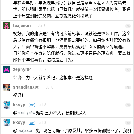
早检查早好，早发现早治疗；我自己是家里人老人因为胃癌去
世，所以强制家里包括自己每几年就得做一次肠胃镜检查，我妈
上个月查到肠道息肉，立刻就做微创摘除了
taajason
Jul 8
76
祝好。我的建议是：有钱可床前尽孝，没钱还是继续工作，这个
后期治疗哪怕有报销，也还是很需要钱的，如果你也辞职没有收
入，后面空窗也不容易，莫要最后落到后面人财两空的境遇。
目前你母亲在身边陪伴就行，你过去更多只是心理安慰。要么就
能休个年假事假，陪陪最后时光。
zephyr94
Jul 8
77
经济压力不大就陪着吧，这根本不是选择题
shandianx0t
Jul 8
78
祝好！
kksyy
Jul 8
OP
79
@
zephyr94
短期压力不大，长期还是大
kksyy
Jul 8
OP
80
@
taajason
唉，现在明确不了原发灶，很多医保都报不了，我明