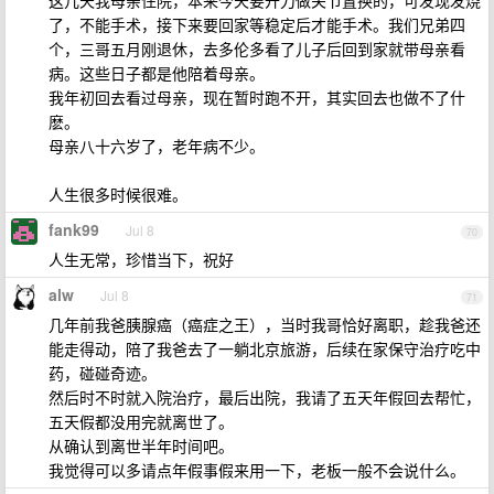
这几天我母亲住院，本来今天要开刀做关节置换的，可发现发烧
了，不能手术，接下来要回家等稳定后才能手术。我们兄弟四
个，三哥五月刚退休，去多伦多看了儿子后回到家就带母亲看
病。这些日子都是他陪着母亲。
我年初回去看过母亲，现在暂时跑不开，其实回去也做不了什
麽。
母亲八十六岁了，老年病不少。
人生很多时候很难。
fank99
Jul 8
70
人生无常，珍惜当下，祝好
alw
Jul 8
71
几年前我爸胰腺癌（癌症之王），当时我哥恰好离职，趁我爸还
能走得动，陪了我爸去了一躺北京旅游，后续在家保守治疗吃中
药，碰碰奇迹。
然后时不时就入院治疗，最后出院，我请了五天年假回去帮忙，
五天假都没用完就离世了。
从确认到离世半年时间吧。
我觉得可以多请点年假事假来用一下，老板一般不会说什么。