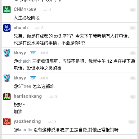
CNM47589
Jul 8
95
人生必经阶段
chaich
Jul 8
96
兄弟，你是在成都的 xxB 座吗？今天下午我听到有人打电话，
也是在说水肿啥的事情，不会是你吧？
kksyy
Jul 8
OP
97
@
chaich
三街腾讯隔壁，应该不是吧，我就中午 12 点在楼下通
电话，没谈水肿之类的事
kksyy
Jul 8
OP
98
@
STtree
怎么选都难
harrisonkang
Jul 8
99
祝好~
加油
yaozhenxing
Jul 8
100
@
kuentin
没有这种说法吧,护工是自费,其他正常报销呀