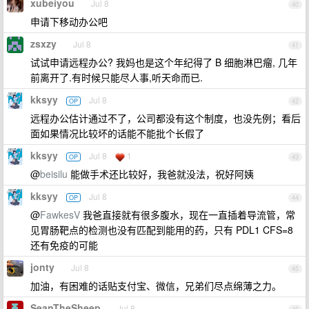
xubeiyou
Jul 8
40
申请下移动办公吧
zsxzy
Jul 8
41
试试申请远程办公? 我妈也是这个年纪得了 B 细胞淋巴瘤, 几年
前离开了.有时候只能尽人事,听天命而已.
kksyy
Jul 8
OP
42
远程办公估计通过不了，公司都没有这个制度，也没先例；看后
面如果情况比较坏的话能不能批个长假了
kksyy
Jul 8
1
OP
43
@
beisilu
能做手术还比较好，我爸就没法，祝好阿姨
kksyy
Jul 8
OP
44
@
FawkesV
我爸直接就有很多腹水，现在一直插着导流管，常
见胃肠靶点的检测也没有匹配到能用的药，只有 PDL1 CFS=8
还有免疫的可能
jonty
Jul 8
45
加油，有困难的话贴支付宝、微信，兄弟们尽点绵薄之力。
SeanTheSheep
Jul 8