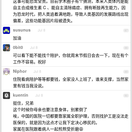
这事可能恐龙全责。目前学术圈子有个猜测，本来人类体内是能
自主合成维生素 C 、能自主清除癌症、拥有断肢再生能力，因
为恐龙时代，把人类追着满地跑，导致人类基因的发展路线出现
偏差，这些功能基因片段被遗失。
susunus
Jul 8
87
加油
0bit0
Jul 8
88
可以看下能不能找个陪护，你就周末节假日会去一下，现在有个
工作不容易。祝好
Niphor
Jul 8
89
住院看病陪护等等都要钱，全家没人上班了，谁来支撑，当然家
里有钱当我没说。
kuentin
Jul 8
90
挺住，兄弟
这个时候你母亲也要注意身体，别累倒了
唉，中国的医院一切都要靠家属全职护理，否则找护工是没法走
医保的，就是因为这点才让我下定决心移民的。
家属在医院跟着病人一起煎熬受折磨😩