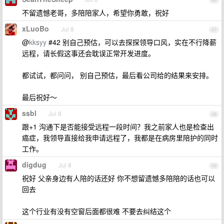
46
不留遗憾老哥，多陪陪家人，希望你勇敢，祝好
xLuoBo
Jul 8
47
@
kksyy
#42 别自己预估，可以去探探领导口风，实在不行降薪
远程，请长假这事还会耽误正常开发进度。
都试试，都问问， 别自己预估，最后看公司给的结果来安排。
最后祝好～
ssbl
Jul 8
48
跟+1 沟通下是否能接受远程一段时间？我之前家人也是检查出
癌症，我领导直接给我申请远程了，我都是在病房里陪护的同时
工作。
digdug
Jul 8
49
祝好 父亲身边有人陪的话还好 你不想留遗憾多陪陪的话也可以
回去
这个行业有没有空窗后面都很难 不要去纠结这个