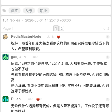
癌症
父亲
职业
154 replies
•
2026-08-04 14:25:48 +08:00
Page 1
1
of 2
2
RedisMasterNode
Jul 8
1
1
祝好，随着年纪变大每次看到这样的新闻都只感慨要珍惜当下的
人，希望顺利康复。
gaojialin
Jul 8
2
同感, 我爸之前也是住院, 我呆了 2 周, 人都要烦死去, 工作根本
也做不了啥,
先看看有没有更好的医院选择, 然后梳理下保险这些, 否则费用很
高,
是否辞职, 看能不能申请远程搞下把, 实在不行 可能要辞职, 否则
这辈子都愧疚
Dillan
Jul 8
3
3
无论做什么选择都有代价，但是人死不能复生，工作没了还有可
能再找到。