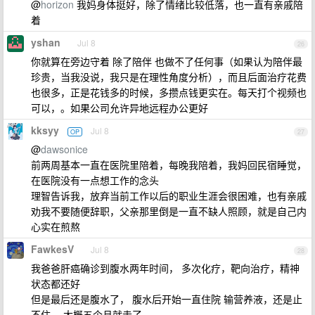
@
horizon
我妈身体挺好，除了情绪比较低落，也一直有亲戚陪
着
yshan
Jul 8
26
你就算在旁边守着 除了陪伴 也做不了任何事（如果认为陪伴最
珍贵，当我没说，我只是在理性角度分析），而且后面治疗花费
也很多，正是花钱多的时候，多攒点钱更实在。每天打个视频也
可以，。如果公司允许异地远程办公更好
kksyy
Jul 8
OP
27
@
dawsonice
前两周基本一直在医院里陪着，每晚我陪着，我妈回民宿睡觉，
在医院没有一点想工作的念头
理智告诉我，放弃当前工作以后的职业生涯会很困难，也有亲戚
劝我不要随便辞职，父亲那里倒是一直不缺人照顾，就是自己内
心实在煎熬
FawkesV
Jul 8
28
我爸爸肝癌确诊到腹水两年时间， 多次化疗，靶向治疗，精神
状态都还好
但是最后还是腹水了， 腹水后开始一直住院 输营养液，还是止
不住， 大概五个月就走了