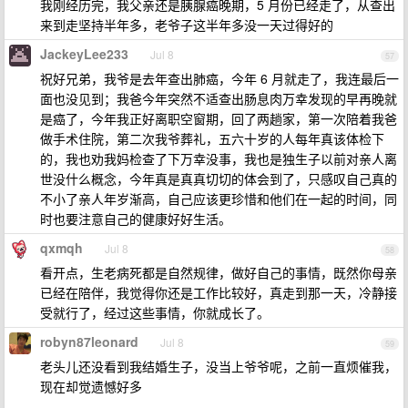
我刚经历完，我父亲还是胰腺癌晚期，5 月份已经走了，从查出
来到走坚持半年多，老爷子这半年多没一天过得好的
JackeyLee233
Jul 8
57
祝好兄弟，我爷是去年查出肺癌，今年 6 月就走了，我连最后一
面也没见到；我爸今年突然不适查出肠息肉万幸发现的早再晚就
是癌了，今年我正好离职空窗期，回了两趟家，第一次陪着我爸
做手术住院，第二次我爷葬礼，五六十岁的人每年真该体检下
的，我也劝我妈检查了下万幸没事，我也是独生子以前对亲人离
世没什么概念，今年真是真真切切的体会到了，只感叹自己真的
不小了亲人年岁渐高，自己应该更珍惜和他们在一起的时间，同
时也要注意自己的健康好好生活。
qxmqh
Jul 8
58
看开点，生老病死都是自然规律，做好自己的事情，既然你母亲
已经在陪伴，我觉得你还是工作比较好，真走到那一天，冷静接
受就行了，经过这些事情，你就成长了。
robyn87leonard
Jul 8
59
老头儿还没看到我结婚生子，没当上爷爷呢，之前一直烦催我，
现在却觉遗憾好多