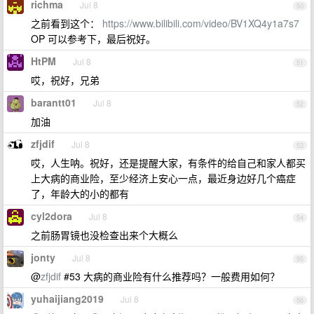
richma
Jul 8
50
之前看到这个：
https://www.bilibili.com/video/BV1XQ4y1a7s7
OP 可以参考下，最后祝好。
HtPM
Jul 8
51
哎，祝好，兄弟
barantt01
Jul 8
52
加油
zfjdif
Jul 8
53
哎，人生呐。祝好，还是提醒大家，有条件的给自己和家人都买
上大病的商业险，至少经济上安心一点，最近身边好几个癌症
了，年龄大的小的都有
cyl2dora
Jul 8
54
之前肠胃镜也没检查出来个大概么
jonty
Jul 8
55
@
zfjdif
#53 大病的商业险有什么推荐吗？一般费用如何？
yuhaijiang2019
Jul 8
56