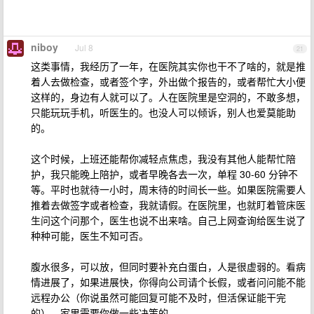
niboy
Jul 8
21
这类事情，我经历了一年，在医院其实你也干不了啥的，就是推
着人去做检查，或者签个字，外出做个报告的，或者帮忙大小便
这样的，身边有人就可以了。人在医院里是空洞的，不敢多想，
只能玩玩手机，听医生的。也没人可以倾诉，别人也爱莫能助
的。
这个时候，上班还能帮你减轻点焦虑，我没有其他人能帮忙陪
护，我只能晚上陪护，或者早晚各去一次，单程 30-60 分钟不
等。平时也就待一小时，周末待的时间长一些。如果医院需要人
推着去做签字或者检查，我就请假。在医院里，也就盯着管床医
生问这个问那个，医生也说不出来啥。自己上网查询给医生说了
种种可能，医生不知可否。
腹水很多，可以放，但同时要补充白蛋白，人是很虚弱的。看病
情进展了，如果进展快，你得向公司请个长假，或者问问能不能
远程办公（你说虽然可能回复可能不及时，但活保证能干完
的），家里需要你做一些决策的。