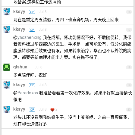
地备案,这样边工作边照顾
kksyy
Jul 8
OP
16
现在是暂定周五请假，周四下班直奔机场，周天晚上回来
kksyy
Jul 8
OP
17
@
yaozhenxing
我在成都，肾功能情况不好，不敢随便转。我带
着资料挂过华西那边的医生，手术是一点可能没有，低分化腺癌
腹膜转移预后效果也有限，如果转来治疗，华西也不认外院的病
理，都要等新病理才能出方案。实在拖不得了。
qishua
Jul 8
18
多点陪伴吧，祝好
kksyy
Jul 8
OP
19
@
Paradoxos
我准备看看第一次化疗效果，如果不好就直接请长
假吧
kksyy
Jul 8
2
OP
20
老头儿还没看到我结婚生子，没当上爷爷呢，之前一直烦催我，
现在却觉遗憾好多