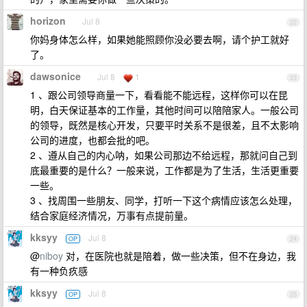
horizon
Jul 8
22
你妈身体怎么样，如果她能照顾你没必要去啊，请个护工就好
了。
dawsonice
Jul 8
1
23
1 、跟公司领导商量一下，看看能不能远程，这样你可以在昆
明，白天保证基本的工作量，其他时间可以陪陪家人。一般公司
的领导，既然是核心开发，只要平时关系不是很差，且不太影响
公司的进度，也都会批的吧。
2 、遵从自己的内心呐，如果公司那边不给远程，那就问自己到
底最重要的是什么？一般来说，工作都是为了生活，生活更重要
一些。
3 、找周围一些朋友、同学，打听一下这个病情应该怎么处理，
结合家庭经济情况，万事有点提前量。
kksyy
Jul 8
OP
24
@
niboy
对，在医院也就是陪着，做一些决策，但不在身边，我
有一种负疚感
kksyy
Jul 8
OP
25