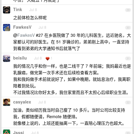
Tink
Jul 8
29
之前体检怎么样呢
FawkesV
Jul 8
30
@
FawkesV
#27 在乡医院做了 30 年的儿科医生，远近驰名，大
家都认可的好医生。在 51 岁确诊的，弟弟刚上高中，一直坚持
到看到弟弟的大学通知书后就落气了
beisilu
Jul 8
1
31
我的情况几乎和你一样，也是二线干了 7 年前端；我妈最近也是
乳腺癌，做完第一次手术还在后续检查看方案。
我和我妈做手术前就说好了，如果中晚期，就姑息治疗，我离职
陪着到处玩。
不过我情况比你好太多，我住家里而且不太担心后续职业生涯。
casyalex
Jul 8
32
加油，类似经历我当时自己瘦了 10 多斤。当时公司比较支持
我，假都随便请，Remote 随便排。
就像楼上说的，上班还能抽离一下，一直陪心理压力也超大。
Jsssi
Jul 8
33