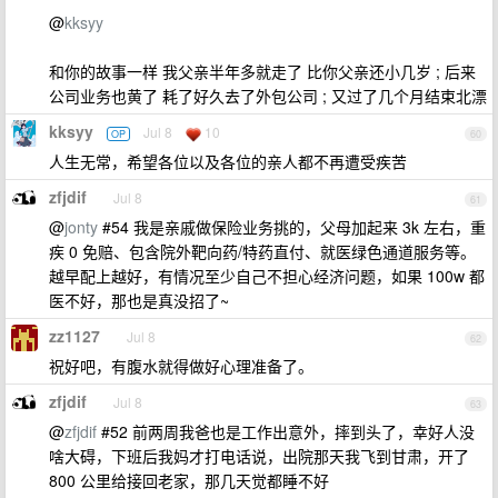
@
kksyy
和你的故事一样 我父亲半年多就走了 比你父亲还小几岁 ; 后来
公司业务也黄了 耗了好久去了外包公司 ; 又过了几个月结束北漂
kksyy
Jul 8
10
OP
60
人生无常，希望各位以及各位的亲人都不再遭受疾苦
zfjdif
Jul 8
61
@
jonty
#54 我是亲戚做保险业务挑的，父母加起来 3k 左右，重
疾 0 免赔、包含院外靶向药/特药直付、就医绿色通道服务等。
越早配上越好，有情况至少自己不担心经济问题，如果 100w 都
医不好，那也是真没招了~
zz1127
Jul 8
62
祝好吧，有腹水就得做好心理准备了。
zfjdif
Jul 8
63
@
zfjdif
#52 前两周我爸也是工作出意外，摔到头了，幸好人没
啥大碍，下班后我妈才打电话说，出院那天我飞到甘肃，开了
800 公里给接回老家，那几天觉都睡不好