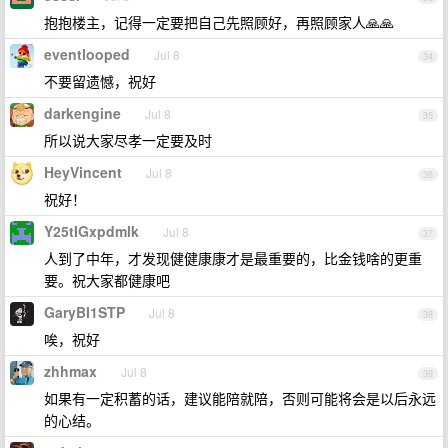
抱抱楼主，记得一定要把自己先照顾好，再照顾家人🙏🙏
eventlooped
Jul 8
34
不要留遗憾，祝好
darkengine
Jul 8
35
所以说大家尽孝一定要及时
HeyVincent
Jul 8
36
祝好！
Y25tIGxpdmlk
Jul 8
37
人到了中年，才发现健健康康才是最重要的，比金钱啥的更重
要。祝大家都健康吧
GaryBI1STP
Jul 8
38
唉，祝好
zhhmax
Jul 8
39
如果有一定积蓄的话，建议能陪就陪，否则可能将会是以后永远
的心结。