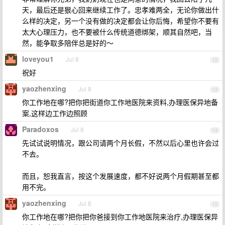
天，最后还是狠心回来继续工作了。忠孝难两全，无论你做出什
么样的决定，另一个没有做的决定都会让你后悔，希望你不要有
太大心理压力，也不要被什么传统道德绑架，顺其自然吧，当
然，能争取多陪伴总是好的～
loveyou1
Jul 8
12
祝好
yaozhenxing
Jul 8
13
你工作地在哪?把你把街道你工作地医院来资料,办理医保异地备
案,这样边工作边照顾
Paradoxos
Jul 8
14
先试试说明情况，跟公司请两个月长假，不然以后心里也许会过
不去。
而且，恕我直言，按这个发展速度，都不好说两个月假期甚至都
用不完。
yaozhenxing
Jul 8
15
你工作地在哪?把你把你爸接到你工作地医院来治疗,办理医保异