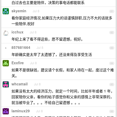
白过去也主要是陪伴，决策的事电话都能联系
skyemin
Jul 8
81
看你家庭经济情况,如果压力大的话谨慎辞职,压力不大的话就多
一些陪伴,祝好
icchux
Jul 8
82
年纪上来了看不得这些，愿不留遗憾，祝好。
857681664
Jul 8
83
年龄确实是太早了太遗憾了，还没来得及享受生活
Exxfire
Jul 8
84
如果不是很缺钱，建议请个长假，和家人待在一起，度过这个难
关。
whcattail
Jul 8
85
如果没有太大的经济压力，就定一个时间，比如半年或者 1 年，
回家陪你父亲，看你的帖子感觉你和父亲的感情上非常深厚的，
就当被毕业了。。。不给自己留遗憾 。。。
laminux29
Jul 8
86