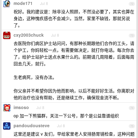
mode171
Jul 8
72
祝好。我的建议是：除非没人照顾，不然没必要了，其实也算在
身边，这种愧疚感也不会减少。当然，家里不缺钱，那就另说
了。
cxy2003chuck
Jul 8
73
去医院你们病区护士站问问，有那种长期跟他们合作的工头，请
个护工，你妈轻松一点，有需要做决定，就打你电话。每次你去
了，给护士站护士送点水果什么的。前期请几周陪着，后面每周
回去几天，就行。
生老病死，没有办法。
你父亲并不希望你因为他而影响，以后不能好好生活。你离职对
他的治疗也没有帮助，还是继续工作，确保现金流不断。
imsoso
Jul 8
74
op 加一下熊猫群，关注一下公号，那个是公益靠谱组织
pandoudousteve
Jul 8
75
这里还是建议 v 友们，早给家里老人安排肠胃镜检查，这种问题