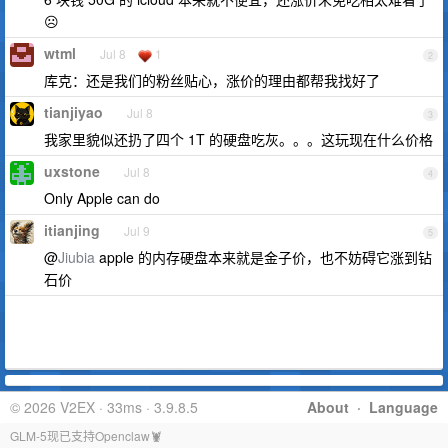
☹️
wtml
Jul 8
1
2
库克：还是我们的粉丝贴心，涨价的理由都帮我找好了
tianjiyao
Jul 8
3
我家里貌似还扔了四个 1T 的硬盘吃灰。。。这玩现在什么价格
uxstone
Jul 8
4
Only Apple can do
itianjing
Jul 9
5
@
Jiubia
apple 的内存硬盘本来就是金子价，也不妨碍它涨到钻
石价
© 2026 V2EX · 33ms · 3.9.8.5
About
·
Language
GLM-5现已支持Openclaw🦞