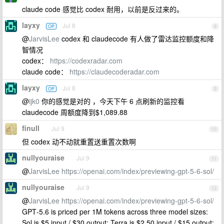
claude code 感觉比 codex 耐用，以前是反过来的。
layxy
Jul 8
OP
8
@
JarvisLee
codex 和 claudecode 有人做了雷达监控额度和降
智情况
codex：
https://codexradar.com
claude code：
https://claudecoderadar.com
layxy
Jul 8
OP
9
@
ijk0
你的感觉是对的 ，今天下午 6 点刷新的监控看
claudecode 周额度降到$1,089.88
finull
Jul 9
10
但 codex 动不动就重置送重置次数啊
nullyouraise
Jul 9
11
@
JarvisLee
https://openai.com/index/previewing-gpt-5-6-sol/
nullyouraise
Jul 9
12
@
JarvisLee
https://openai.com/index/previewing-gpt-5-6-sol/
GPT‑5.6 is priced per 1M tokens across three model sizes:
Sol is $5 input / $30 output; Terra is $2.50 input / $15 output;