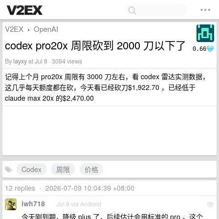
V2EX
OpenAI
›
codex pro20x 周限砍到 2000 刀以下了
0.66
By
layxy
at Jul 8 · 3094 views
记得上个月 pro20x 周限有 3000 刀左右，看 codex 雷达实测数据，
这几乎每天额度都在砍，今天看已经砍刀$1,922.70 ，已经低于
claude max 20x 的$2,470.00
Codex
周限
价格
12 replies
•
2026-07-09 10:04:39 +08:00
iwh718
Jul 8 via Android
1
今天刚到期，降级 plus 了，后续估计会用标准的 pro 。这个