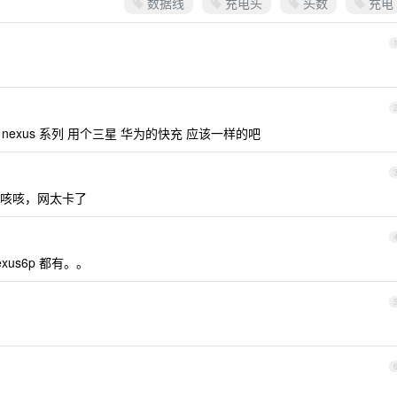
数据线
充电头
头数
充电
nexus 系列 用个三星 华为的快充 应该一样的吧
 - 咳咳咳，网太卡了
 nexus6p 都有。。