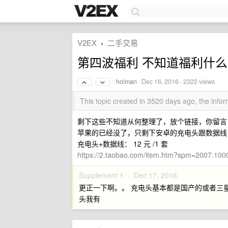
V2EX
二手交易
›
第四波福利 不知道福利什
hoiman
·
Dec 16, 2016
· 2322 views
This topic created in 3520 days ago, the inf
剩下这些不知道从何整理了，放个链接，你留言
苹果的已经没了，只剩下安卓的充电头跟数据线
充电头+数据线： 12 元 /1 套
https://2.taobao.com/item.htm?spm=2007.10
Supplement 1 ·
Dec 17, 2016
更正一下啊。。 充电头基本都是国产的或者三星之类的
头我有