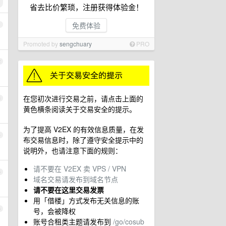
省去比价繁琐，注册获得体验金！
免费体验
1
Promoted by
sengchuary
PRO
2
在您初次进行交易之前，请点击上面的
3
黄色横条阅读关于交易安全的提示。
为了提高 V2EX 的有效信息质量，在发
4
布交易信息时，除了遵守安全提示中的
说明外，也请注意下面的规则：
请不要在 V2EX 卖 VPS / VPN
5
域名交易请发布到域名节点
请不要在这里交易发票
用「借楼」方式发布无关信息的账
6
号，会被降权
账号合租类主题请发布到
/go/cosub