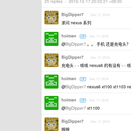
25 replies
•
2016-12-17 20:02:21 +08:00
BigDipper7
Dec 17, 2016
求问 nexus 系列
hoiman
Dec 17, 2016
OP
@
BigDipper7
。。 手机 还是充电头？ 
BigDipper7
Dec 17, 2016
充电头 - - 咳咳 nexus6 的有没有 -
hoiman
Dec 17, 2016
OP
@
BigDipper7
nexus6 xt100 xt1103
hoiman
Dec 17, 2016
OP
@
BigDipper7
xt1100
BigDipper7
Dec 17, 2016
哦哦