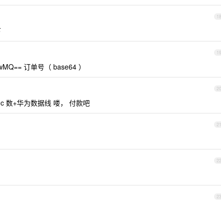
1
下
1
wMQ== 订单号（ base64 ）
2
e c 数+华为数据线 喽， 付款吧
2
2
2