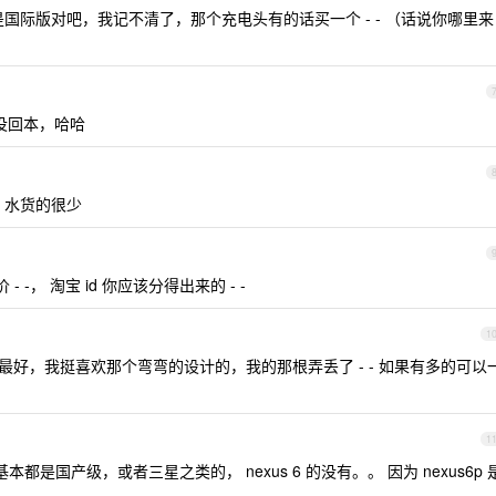
那个是国际版对吧，我记不清了，那个充电头有的话买一个 - - （话说你哪里来
没回本，哈哈
，水货的很少
-， 淘宝 id 你应该分得出来的 - -
1
电线最好，我挺喜欢那个弯弯的设计的，我的那根弄丢了 - - 如果有多的可以
1
都是国产级，或者三星之类的， nexus 6 的没有。。 因为 nexus6p 