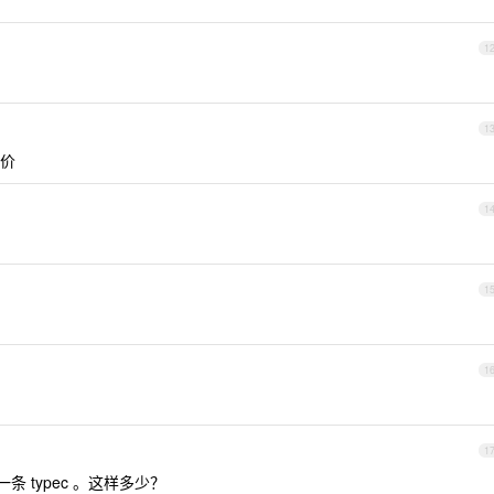
1
1
价
1
1
1
1
一条 typec 。这样多少？