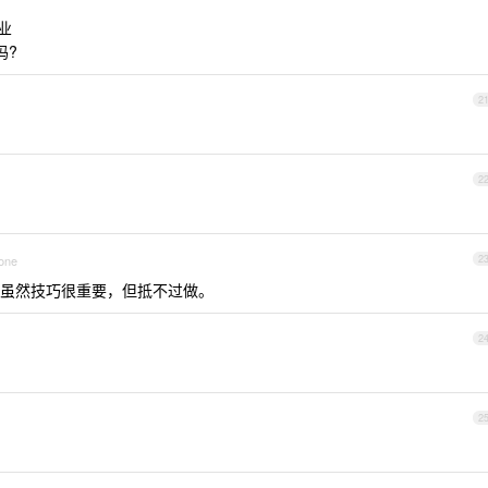
业
吗?
2
2
hone
2
虽然技巧很重要，但抵不过做。
2
2