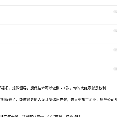
1
1
1
1
哉享福吧，想做领导，想做技术可以做到 70 岁，你的大红章就是权利
道更年期就来了，能做领导的人设计院你照样做，去大型施工企业，房产公司
证底气十足，领导都让着你。做程序员，没命加班。