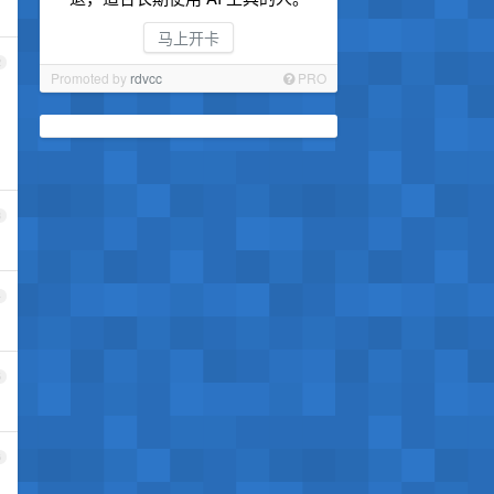
马上开卡
2
Promoted by
rdvcc
PRO
3
4
5
6