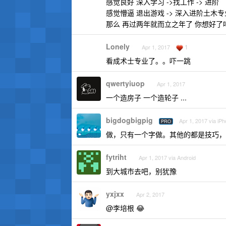
感觉良好 深入学习 ->找工作 -> 进阶
感觉懵逼 退出游戏 -> 深入进阶土木专
那么 再过两年就而立之年了 你想好了
Lonely
1
Apr 1, 2017
看成术士专业了。。吓一跳
qwertyiuop
Apr 1, 2017
一个造房子 一个造轮子 ...
bigdogbigpig
Apr 1, 2017 via iP
PRO
做，只有一个字做。其他的都是技巧，
fytriht
Apr 1, 2017 via Android
到大城市去吧，别犹豫
yxjxx
Apr 2, 2017
@李培根 😂️