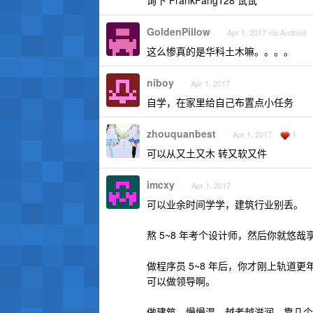
询下 FrankFang128 试试
GoldenPillow
Apr 1, 2017 via Android
这么惨真的是华科土木嘛。。。。
niboy
Apr 1, 2017
自学，在家里给自己布置点小任务
zhouquanbest
1
Apr 1, 2017
可以从又土又木 转又软又件
imcxy
Apr 1, 2017
可以业余时间学学，建筑行业别丢。
熬 5~8 年考个设计师，然后你就悠
做程序员 5~8 年后，你才刚上轨
可以做领导啊。
做建筑，慢慢混，越老越滋润，靠几个