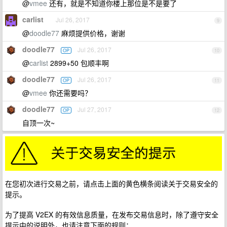
@
vmee
还有，就是不知道你楼上那位是不是要了
carlist
Jul 26, 2017
9
@
doodle77
麻烦提供价格，谢谢
doodle77
Jul 26, 2017
OP
10
@
carlist
2899+50 包顺丰啊
doodle77
Jul 26, 2017
OP
11
@
vmee
你还需要吗？
doodle77
Jul 27, 2017
OP
12
自顶一次~
在您初次进行交易之前，请点击上面的黄色横条阅读关于交易安全的
提示。
为了提高 V2EX 的有效信息质量，在发布交易信息时，除了遵守安全
提示中的说明外，也请注意下面的规则：