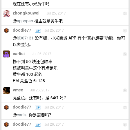
现在还有小米黄牛吗
zhongkouwei
Jul 25, 2017
3
@
appppap
楼主就是黄牛吧
doodle77
Jul 25, 2017
OP
4
@
ltl007131
没有呃，小米商城 APP 有个“真心想要”功能，你可
以去登记。
carlist
Jul 26, 2017
5
挣不到 50 块还包顺丰
还被叫黄牛这个有点冤吧
黄牛都 100 起的
PM 亮蓝色 6+128
vmee
Jul 26, 2017
6
亮蓝色，还有吗，是 64G 吗?
doodle77
Jul 26, 2017
OP
7
@
carlist
你是需要吗？
doodle77
Jul 26, 2017
OP
8