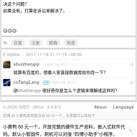
决这个问题？
如果没有，打算走诉讼来解决了。
😥😥😥
百度
注册
邮箱
网盘
2 replies
•
2017-11-18 21:11:15 +08:00
shuizhengqi
Nov 16, 2017
1
就算有百度的，想着人家直接数据库给你改一下？
cnTangLang
Nov 18, 2017
OP
2
@
shuizhengqi
很好奇你是怎么个逻辑来理解成这样的？
© 2026 V2EX · 25ms · 3.9.8.5
About
·
Language
四博 AI 小黄鸭周周做活动 50 元一个，大家都可以体验下
小黄鸭 50 元一个，开放完整的硬件生产资料，嵌入式软件代
›
码。默认小智固件，刷机可以对接 “四博小助手”小程序，