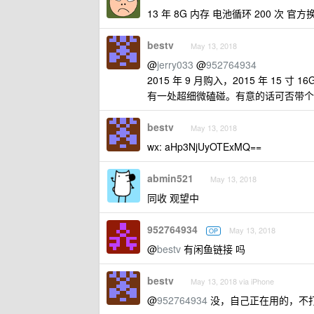
13 年 8G 内存 电池循环 200 次 
bestv
May 13, 2018
@
jerry033
@
952764934
2015 年 9 月购入，2015 年 15 
有一处超细微磕碰。有意的话可否带个
bestv
May 13, 2018
wx: aHp3NjUyOTExMQ==
abmin521
May 13, 2018
同收 观望中
952764934
May 13, 2018
OP
@
bestv
有闲鱼链接 吗
bestv
May 13, 2018 via iPhone
@
952764934
没，自己正在用的，不