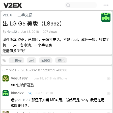
V2EX
二手交易
›
出 LG G5 美版（LS992）
By
kknd22
at Jun 18, 2018 · 1207 views
固件版本 ZVF，已锁区，无法打电话，不能 root，成色一般，只有主
机、一用一备电池、一个手机壳
还能值多少钱？
手机壳
zvf
ls992
成色
6 replies
•
2018-06-18 15:20:59 +08:00
yequ1987
Jun 18, 2018 via iPhone
1
50 包邮解君愁
kknd22
Jun 18, 2018
OP
2
@
yequ1987
那还不如当 MP4 用，最起码是 820，我还在用
625 的手机