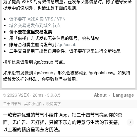
为了提高 V2EX 的有效信息质量，在发布交易信息时，除了遵守安全
提示中的说明外，也请注意下面的规则：
请不要在 V2EX 卖 VPS / VPN
域名交易请发布到域名节点
请不要在这里交易发票
用「借楼」方式发布无关信息的账号，会被降权
账号合租类主题请发布到
/go/cosub
二手交易是用于出售自用物件。请不要在这里进行全新物品。
拼车信息请发到 /go/cosub 节点。
如果没有发送到 /go/cosub，那么会被移动到 /go/pointless。如果持
续触发这样的移动，会导致账号被禁用。
© 2026 V2EX · 28ms · 3.9.8.5
About
·
Language
二十四节气 · 桌面小组件，极简美学
一款安静优雅的节气小组件 App，把二十四节气搬到你的桌
›
面。无广告、无打扰，只留下东方的诗意与生活的节奏感，
以工程的精度呈现东方历法。