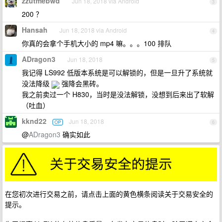
zzutmebwd
Jun 18, 2018 via Android
3
200 ？
Hansah
Jun 18, 2018 via Android
4
你真的会拿个手机大小的 mp4 嘛。。。100 排队
ADragon3
Jun 18, 2018
5
我记得 LS992 低版本系统是可以解锁的，但是一旦升了系统就
没法降级
强降会黑砖。
我之前卖过一个 H830，当时是没法解锁，没想到后来出了软解
（吐血）
kknd22
Jun 18, 2018
OP
6
@
ADragon3
确实如此
在您初次进行交易之前，请点击上面的黄色横条阅读关于交易安全的
提示。