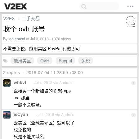
V2EX
二手交易
›
收个 ovh 账号
By
leoleoasd
at Jul 3, 2018 · 1070 views
不需要免税，能用美区 PayPal 付款即可
能用美区
OVH
Paypal
免税
2 replies
•
2018-07-04 11:23:50 +08:00
whkvf
Jul 4, 2018 via Android
1
直接买一个新加坡的 2.5$ vps
.ca 那里
一般不会验证。
isCyan
Jul 4, 2018 via Android
2
去美区（全球美元区）就可以了
也免税的
只是不能买域名