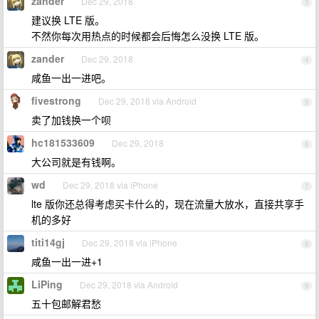
zander
Dec 29, 2018
3
建议换 LTE 版。
不然你每次用热点的时候都会后悔怎么没换 LTE 版。
zander
Dec 29, 2018
4
咸鱼一出一进吧。
fivestrong
Dec 29, 2018 via Android
5
卖了加钱换一个呗
hc181533609
Dec 29, 2018
6
大公司就是有钱啊。
wd
Dec 29, 2018 via iPhone
7
lte 版你还总得考虑买卡什么的，现在流量大放水，直接共享手
机的多好
titi14gj
Dec 29, 2018 via iPhone
8
咸鱼一出一进+1
LiPing
Dec 29, 2018 via Android
9
五十包邮解君愁