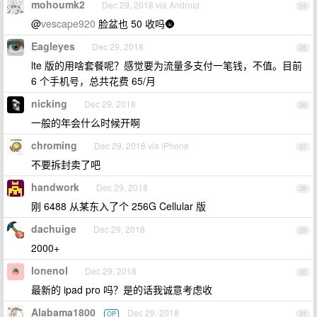
mohoumk2
Dec 29, 2018 via Android
24
@
vescape920
脸盆也 50 收吗🌚
Eagleyes
Dec 29, 2018
25
lte 版的用啥套餐呢？感觉要为流量多支付一笔钱，不值。目前
6 个手机号，总共花费 65/月
nicking
Dec 29, 2018
26
一般的年会什么时候开啊
chroming
Dec 29, 2018 via iPhone
27
不要拆封卖了吧
handwork
Dec 29, 2018
28
刚 6488 从某东入了个 256G Cellular 版
dachuige
Dec 29, 2018
29
2000+
lonenol
Dec 29, 2018
30
最新的 ipad pro 吗？是的话我诚意考虑收
Alabama1800
Dec 29, 2018
OP
31