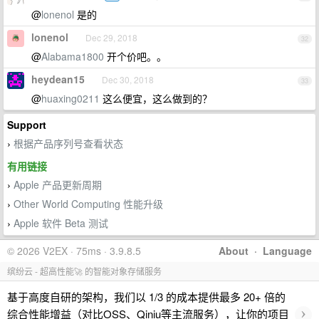
@
lonenol
是的
lonenol
Dec 29, 2018
32
@
Alabama1800
开个价吧。。
heydean15
Dec 30, 2018
33
@
huaxing0211
这么便宜，这么做到的？
Support
根据产品序列号查看状态
›
有用链接
Apple 产品更新周期
›
Other World Computing 性能升级
›
Apple 软件 Beta 测试
›
© 2026 V2EX · 75ms · 3.9.8.5
About
·
Language
缤纷云 - 超高性能🚀 的智能对象存储服务
基于高度自研的架构，我们以 1/3 的成本提供最多 20+ 倍的
›
综合性能增益（对比OSS、Qiniu等主流服务），让你的项目