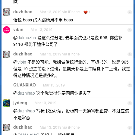
啊。
duzhihao
Mar 13, 2019 via iPhone
1
4
话说 boss 的人跳槽用不用 boss
vibin
Mar 13, 2019
5
@
daimazha
没这么过分吧, 去年面试也只是说 996, 你这都
9116 都能干脆住公司了
duzhihao
Mar 13, 2019 via iPhone
6
@
vibin
不是没可能，我姐做传统行业的，写标书的。说是 965
但是 10 点之前没下过班，星期天都是上午睡觉下午上班。我觉
得这种情况还是很多的。
QUANXIAO
Mar 13, 2019
7
@
duzhihao
这个我觉得你要问问你姐夫了
jydeng
Mar 13, 2019
8
@
duzhihao
写标书没办法，投标前一天通宵都正常，不过应该
不是常态
duzhihao
Mar 13, 2019 via iPhone
9