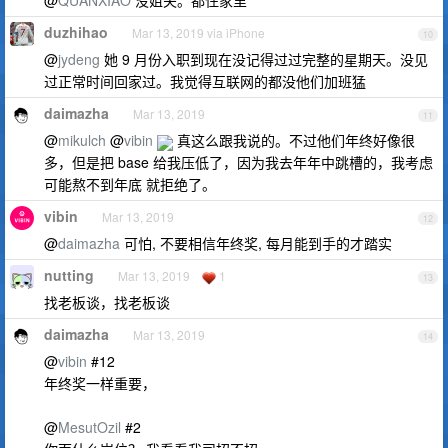
@
QUANXIAO
没姐夫。都住家里
duzhihao
Mar 13, 2019 via iPhone
10
@
jydeng
她 9 月份入职到现在没记得过过完整的星期天。没见
过正常时间回家过。我觉得互联网的都没他们加班猛
daimazha
Mar 13, 2019
11
@
mikulch
@
vibin
真这么跟我说的。不过他们年终好像很
多，但是把 base 给我压低了，因为我去年年中跳槽的，我考虑
可能熬不到年底 就拒绝了。
vibin
Mar 13, 2019
12
@
daimazha
可怕, 不要相信年终奖, 每月能到手的才踏实
nutting
Mar 13, 2019
1
13
找老板谈，找老板谈
daimazha
Mar 13, 2019
14
@
vibin
#12
年终奖一样重要，
@
MesutOzil
#2