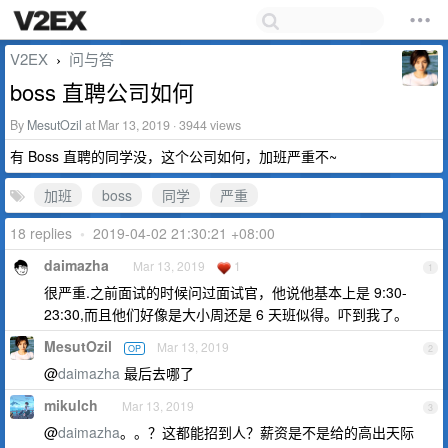
V2EX
问与答
›
boss 直聘公司如何
By
MesutOzil
at Mar 13, 2019 · 3944 views
有 Boss 直聘的同学没，这个公司如何，加班严重不~
加班
boss
同学
严重
18 replies
•
2019-04-02 21:30:21 +08:00
daimazha
Mar 13, 2019
1
1
很严重.之前面试的时候问过面试官，他说他基本上是 9:30-
23:30,而且他们好像是大小周还是 6 天班似得。吓到我了。
MesutOzil
Mar 13, 2019
OP
2
@
daimazha
最后去哪了
mikulch
Mar 13, 2019
3
@
daimazha
。。？这都能招到人？薪资是不是给的高出天际