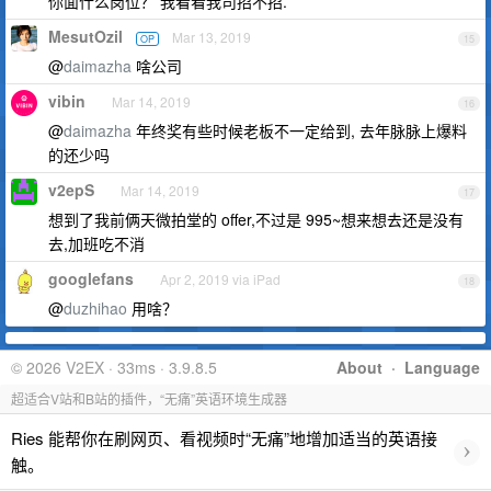
你面什么岗位？ 我看看我司招不招.
MesutOzil
Mar 13, 2019
OP
15
@
daimazha
啥公司
vibin
Mar 14, 2019
16
@
daimazha
年终奖有些时候老板不一定给到, 去年脉脉上爆料
的还少吗
v2epS
Mar 14, 2019
17
想到了我前俩天微拍堂的 offer,不过是 995~想来想去还是没有
去,加班吃不消
googlefans
Apr 2, 2019 via iPad
18
@
duzhihao
用啥？
© 2026 V2EX · 33ms · 3.9.8.5
About
·
Language
超适合V站和B站的插件，“无痛”英语环境生成器
Ries 能帮你在刷网页、看视频时“无痛”地增加适当的英语接
›
触。