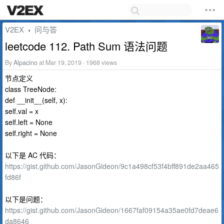
V2EX
问与答
›
leetcode 112. Path Sum 语法问题
By
Alpacino
at Mar 19, 2019 · 1968 views
节点定义
class TreeNode:
def __init__(self, x):
self.val = x
self.left = None
self.right = None
以下是 AC 代码：
https://gist.github.com/JasonGideon/9c1a498cf53f4bff891de2aa465
fd86f
以下是问题：
https://gist.github.com/JasonGideon/1667faf09154a35ae0fd7deae6
da8646