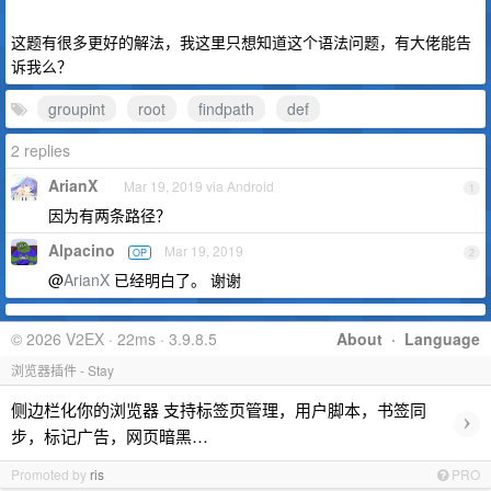
这题有很多更好的解法，我这里只想知道这个语法问题，有大佬能告
诉我么？
groupint
root
findpath
def
2 replies
ArianX
Mar 19, 2019 via Android
1
因为有两条路径？
Alpacino
Mar 19, 2019
OP
2
@
ArianX
已经明白了。 谢谢
© 2026 V2EX · 22ms · 3.9.8.5
About
·
Language
浏览器插件 - Stay
侧边栏化你的浏览器 支持标签页管理，用户脚本，书签同
›
步，标记广告，网页暗黑…
Promoted by
ris
PRO