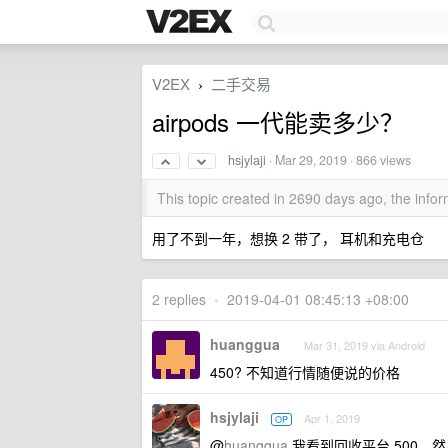
V2EX
二手交易
›
airpods 一代能卖多少？
hsjylaji
·
Mar 29, 2019
· 866 views
This topic created in 2690 days ago, the inf
用了不到一年，想换 2 带了， 耳机和充电仓
2 replies
•
2019-04-01 08:45:13 +08:00
huanggua
Mar 31, 2019 via Android
450? 不知道行情随便说的价格
hsjylaji
Apr 1, 2019
OP
@
huanggua
我看到回收平台 500，然后