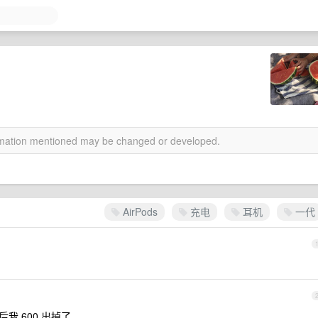
ormation mentioned may be changed or developed.
AirPods
充电
耳机
一代
我 600 出掉了