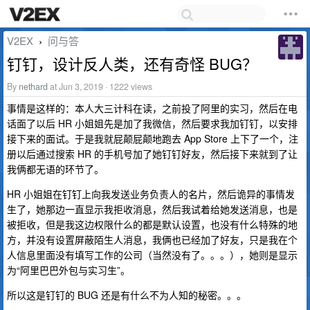
V2EX
问与答
›
钉钉，设计反人类，还有奇怪 BUG？
By
nethard
at Jun 3, 2019 · 1222 views
事情是这样的：本人大三计科在读，之前投了阿里的实习，然后在电
话面了以后 HR 小姐姐先是加了我微信，然后要求我加钉钉，以安排
接下来的面试。于是我就屁颠屁颠地跑去 App Store 上下了一个，注
册以后通过搜索 HR 的手机号加了她钉钉好友，然后接下来就到了让
我俩都无语的环节了。
HR 小姐姐在钉钉上向我发送业务负责人的名片，然后诡异的事情发
生了，她那边一直显示我拒收消息，然后我试着给她发送消息，也是
被拒收，但是我这边权限什么的都是默认设置，也没有什么特殊的地
方，并没有设置屏蔽陌生人消息，我俩也已经加了好友，只是我在个
人信息里面没有填写工作的公司（当然没有了。。。），她则是显示
为“阿里巴巴外包与实习生”。
所以这是钉钉的 BUG 还是有什么不为人知的秘密。。。