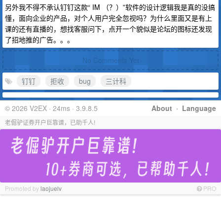
另外我不得不承认钉钉这款“ IM （？）”软件的设计逻辑我是真的没搞
懂，面向企业的产品，对个人用户完全忽视吗？为什么里面又是有上
课的还有直播的，想找客服问下，点开一个貌似是论坛的图标还发现
了招地推的广告。。。
No Comments Yet
钉钉
拒收
bug
三计科
© 2026 V2EX · 24ms · 3.9.8.5
About
·
Language
老倔驴证券开户巨靠谱，已助千人!
Promoted by
laojuelv
PRO