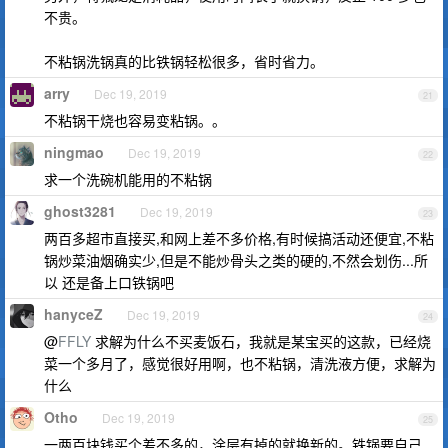
不贵。
不粘锅洗锅真的比铁锅轻松很多，省时省力。
arry
Dec 19, 2019
21
不粘锅干烧也容易变粘锅。。
ningmao
Dec 19, 2019
22
求一个洗碗机能用的不粘锅
ghost3281
Dec 19, 2019
23
两百多超市直接买,和网上差不多价格,有时候搞活动还便宜,不粘
锅炒菜油烟确实少,但是不能炒骨头之类的硬的,不然会划伤...所
以 还是备上口铁锅吧
hanyceZ
Dec 19, 2019
24
@
FFLY
求解为什么不买麦饭石，我就是某宝买的这款，已经烧
菜一个多月了，感觉很好用啊，也不粘锅，清洗液方便，求解为
什么
Otho
Dec 19, 2019
25
一两百块钱买个差不多的，涂层有掉的就换新的。铁锅要自己