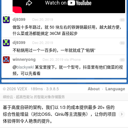
dj9399
Dec 20, 2019
93
做饭十多年路过，就 50 块左右的铁铸锅最好用，越大越方便，
什么菜或汤都能搞定 36CM 直径起步
dj9399
Dec 20, 2019
94
不粘锅用过一个一百多的，一年就就成了“粘锅”
winneryong
Dec 20, 2019 via iPhone
95
@
blackywkl
某宝里搜下，就一个型号，抖音里有他们做菜的视
频，可以先看看
© 2026 V2EX · 189ms · 3.9.8.5
About
·
Language
缤纷云 - 超高性能🚀 的智能对象存储服务
基于高度自研的架构，我们以 1/3 的成本提供最多 20+ 倍的
›
综合性能增益（对比OSS、Qiniu等主流服务），让你的项目
体验得到令人艳羡的提升。