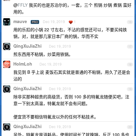
@
FFLY
我买的也是苏泊尔的，一套，三个 煎锅 炒锅 煮锅 蛮好
用的。
mauve
Dec 19, 2019
1
PRO
16
用的乐扣的小锅 22 寸左右，不沾的感觉还可以，不要买纯铁
锅，对，就是那几家日本厂商的锅，华而不实
QingXuJiaZhi
Dec 19, 2019
17
煎东西用不粘锅，炒菜用铁锅。
HolmLoh
Dec 19, 2019
18
我见到 B 乎上说 麦饭石其实就是普通的不粘锅，用久了还是会
沾的
QingXuJiaZhi
Dec 19, 2019
19
除非买那种超贵的高级货，否则 100 多的特氟龙随便买吧，注
意一下别太高温，特氟龙就不会有问题。
便宜货不要相信特氟龙以外的任何不粘技术。
QingXuJiaZhi
Dec 19, 2019
20
另外，特氟龙是消耗品，使用时间长了就换锅，反正 100 多也