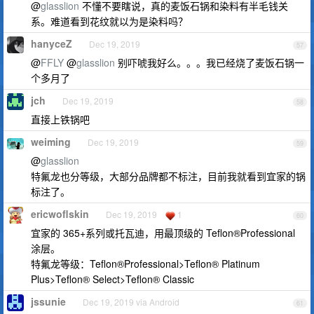
@
glasslion
不懂不要瞎说，真的麦饭石锅和染料有半毛钱关
系。难道看到花纹就以为是染料吗？
hanyceZ
Dec 19, 2019
57
@
FFLY
@
glasslion
别吓唬我好么。。。我已经烧了麦饭石锅一
个多月了
jch
Dec 19, 2019
58
直接上铁锅吧
weiming
Dec 19, 2019
59
@
glasslion
特氟龙也分等级，大部分品牌都不标注，目前我就看到宜家的锅
标注了。
ericwoflskin
Dec 19, 2019
1
60
宜家的 365+系列或托瓦迪，用最顶级的 Teflon®Professional
涂层。
特氟龙等级：Teflon®Professional>Teflon® Platinum
Plus>Teflon® Select>Teflon® Classic
jssunie
Dec 19, 2019 via Android
61