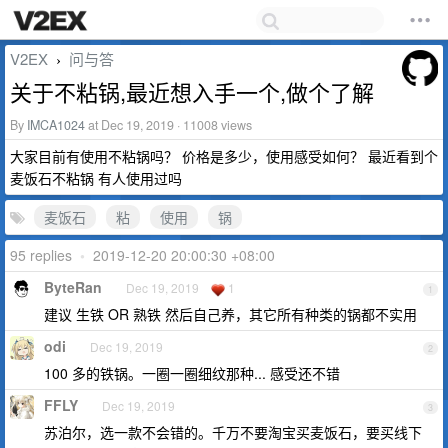
V2EX
问与答
›
关于不粘锅,最近想入手一个,做个了解
By
IMCA1024
at Dec 19, 2019 · 11008 views
大家目前有使用不粘锅吗？ 价格是多少，使用感受如何？ 最近看到个
麦饭石不粘锅 有人使用过吗
麦饭石
粘
使用
锅
95 replies
•
2019-12-20 20:00:30 +08:00
ByteRan
Dec 19, 2019
1
1
建议 生铁 OR 熟铁 然后自己养，其它所有种类的锅都不实用
odi
Dec 19, 2019
2
100 多的铁锅。一圈一圈细纹那种... 感受还不错
FFLY
Dec 19, 2019
3
苏泊尔，选一款不会错的。千万不要淘宝买麦饭石，要买线下