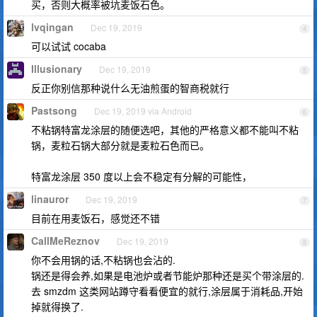
买，否则大概率被坑麦饭石色。
lvqingan
Dec 19, 2019
4
可以试试 cocaba
Illusionary
Dec 19, 2019
5
反正你别信那种说什么无油煎蛋的智商税就行
Pastsong
Dec 19, 2019 via Android
6
不粘锅特富龙涂层的随便选吧，其他的严格意义都不能叫不粘
锅，麦粒石锅大部分就是麦粒石色而已。
特富龙涂层 350 度以上会不稳定有分解的可能性，
linauror
Dec 19, 2019
7
目前在用麦饭石，感觉还不错
CallMeReznov
Dec 19, 2019
8
你不会用锅的话,不粘锅也会沾的.
锅还是得会养,如果是电池炉或者节能炉那种还是买个带涂层的.
去 smzdm 这类网站蹲守看看便宜的就行,涂层属于消耗品,开始
掉就得换了.