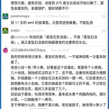
使用方面，避免空烧，涂层到 270 度左右就会开始分解了，避
免金属划伤，金属锅铲、钢丝球都不行
paranoiagu
Dec 19, 2019 via Android
72
双 11 买的 wmf 的很满意。注意用途很重要。不能乱用
stabc
Dec 19, 2019
73
@
yoshiyuki
你说的是『麦饭石色涂层』，不是『麦饭石涂
层』。真正麦饭石涂层的锅最便宜的也要两百左右。
JCZ2MkKb5S8ZX9pq
Dec 19, 2019
74
我兜兜转转用过很多，便宜的到贵的，一不留神烧焦一次基本就
废了。
淘宝小店一枚 /苹小果，好像是这个店铺名，里面有个小黑锅，
几十块钱，我陆续买过四五个了，还不错。自重轻有弧度方便颠
锅。外观跟我一个小朋友在日本买到的一摸一样。它店里贵的几
款倒都有点小毛病。它家的锅盖有个斜面可立的不错，不过现在
好像经常没货，我好几年前囤了几个。
目前由于健身，吃得非常简单，基本就水煮个鸡胸肉啥的，偶尔
炒菜。一口锅能用个一两年。
至于养锅什么的，我懒不高兴搞。老妈是厨子，她觉得小黑小了