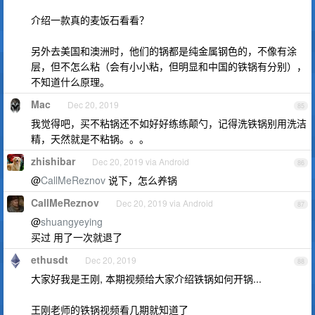
介绍一款真的麦饭石看看？
另外去美国和澳洲时，他们的锅都是纯金属钢色的，不像有涂
层，但不怎么粘（会有小小粘，但明显和中国的铁锅有分别），
不知道什么原理。
Mac
Dec 20, 2019
85
我觉得吧，买不粘锅还不如好好练练颠勺，记得洗铁锅别用洗洁
精，天然就是不粘锅。。。
zhishibar
Dec 20, 2019 via Android
86
@
CallMeReznov
说下，怎么养锅
CallMeReznov
Dec 20, 2019 via Android
87
@
shuangyeying
买过 用了一次就退了
ethusdt
Dec 20, 2019
88
大家好我是王刚, 本期视频给大家介绍铁锅如何开锅...
王刚老师的铁锅视频看几期就知道了