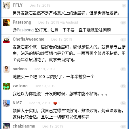
FFLY
Dec 19, 2019
9
另外麦饭石虽然不是严格意义上的涂层锅，但是也请硅胶铲。
Pastsong
Dec 19, 2019 via Android
10
@
Pastsong
没打完.. 注意一下不要一直干烧就没啥问题
ChefIsAwesome
Dec 19, 2019
11
麦饭石那个就一层好看的涂层吧，貌似是骗人的。就算是专业厨
房，沾汤的锅和炒菜锅也是分开的。一两百买个普通不粘锅，用
个两年涂层刮花了，就拿去当炖锅。
sarices
Dec 19, 2019
12
随便买一个吧 100 以内好了，一年半载换一个
zw1one
Dec 19, 2019
13
我还以为你是说：开发的时候，怎样才能不粘锅。。。
6167
Dec 19, 2019
1
14
颜值大于实用，我自己觉得生铁煎锅，熟铁炒锅，炖煮珐琅锅，
这样比较合适。且以上一切都可以使用铜锅
chaixiaomu
Dec 19, 2019
15