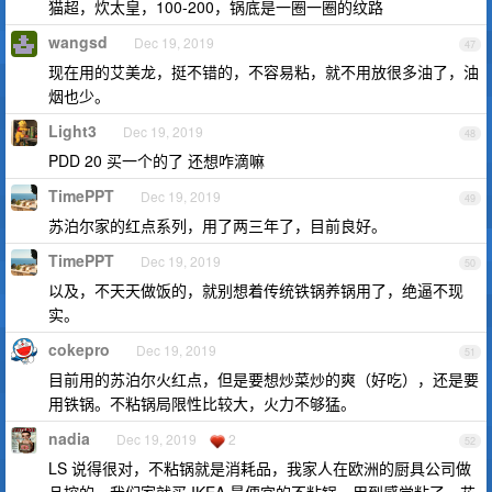
猫超，炊太皇，100-200，锅底是一圈一圈的纹路
wangsd
Dec 19, 2019
47
现在用的艾美龙，挺不错的，不容易粘，就不用放很多油了，油
烟也少。
Light3
Dec 19, 2019
48
PDD 20 买一个的了 还想咋滴嘛
TimePPT
Dec 19, 2019
49
苏泊尔家的红点系列，用了两三年了，目前良好。
TimePPT
Dec 19, 2019
50
以及，不天天做饭的，就别想着传统铁锅养锅用了，绝逼不现
实。
cokepro
Dec 19, 2019
51
目前用的苏泊尔火红点，但是要想炒菜炒的爽（好吃），还是要
用铁锅。不粘锅局限性比较大，火力不够猛。
nadia
Dec 19, 2019
2
52
LS 说得很对，不粘锅就是消耗品，我家人在欧洲的厨具公司做