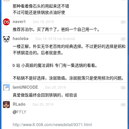
那种看着像石头的用起来还不错
不过可能还是铁锅放点油好使
naver1
Dec 19, 2019
81
推荐苏泊尔。买了两个了，爸妈一个自己用一个。
haoleba
Dec 19, 2019 via Android
82
一楼正解，朴实无华老百姓的经典选择。不过更好的选择是铜和
不锈钢混合的。后者就是贵。
b 站 小高姐的魔法调料 专门有一集选锅的看看。
不粘锅不是好选择，涂层致癌。涂层脱落只是使用频次的问题。
IamUNICODE
Dec 20, 2019
83
真爱做饭最终会回到铁锅的，经验谈
RLado
Dec 20, 2019
84
@
FFLY
http://www.8-008.com/newsdetail/9371.html