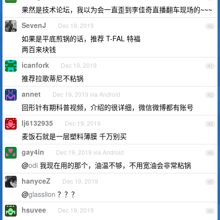
果然是技术论坛，我以为会一直歪到李佳奇直播翻车现场的~~~
SevenJ
Dec 19, 2019
40
如果是平底煎锅的话，推荐 T-FAL 特福
两百来块钱
icanfork
Dec 19, 2019
41
推荐拉歌蒂尼不粘锅
annet
Dec 19, 2019 via Android
42
回形针有期科普视频，介绍的很详细，微信微博都有账号
lj6132935
Dec 19, 2019
43
麦饭石就是一层塑料薄膜 千万别买
gay4in
Dec 19, 2019 via Android
44
@
odi
我现在用的那个，油温不够，不用宽油会非常粘锅
hanyceZ
Dec 19, 2019
45
@
glasslion
？？？
hsuvee
Dec 19, 2019
46