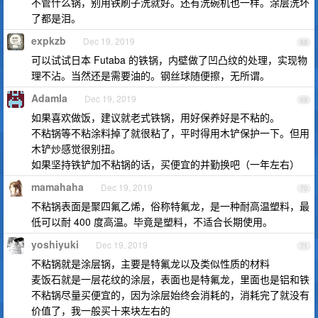
不管什么锅，别用铁刷子洗就好。还有洗碗机也一样。涂层洗坏
了都是泪。
expkzb
Dec 19, 2019
68
可以试试日本 Futaba 的铁锅，内壁做了凹凸纹的处理，实现物
理不沾。当然还是需要油的。钢丝球随便擦，无所谓。
Adamla
Dec 19, 2019
69
如果喜欢做饭，建议就老式铁锅，用好保养好是不粘的。
不粘锅等不粘涂料掉了就很粘了，平时得用木铲保护一下。但用
木铲炒感觉很别扭。
如果坚持铁铲加不粘锅的话，买便宜的并勤换吧（一年左右）
mamahaha
Dec 19, 2019
70
不粘锅表面是聚四氟乙烯，俗称特氟龙，是一种耐高温塑料，最
低可以耐 400 度高温。毕竟是塑料，不适合长期使用。
yoshiyuki
Dec 19, 2019
71
不粘锅就是涂层锅，主要是特氟龙以及类似性质的材料
麦饭石就是一层花纹的涂层，表面也是特氟龙，里面也是铝和铁
不粘锅尽量买便宜的，因为涂层始终会消耗的，消耗完了就没有
价值了，我一般买十来块左右的