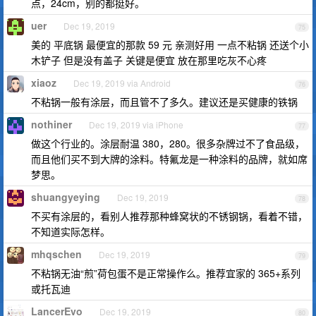
点，24cm，别的都挺好。
uer
Dec 19, 2019
75
美的 平底锅 最便宜的那款 59 元 亲测好用 一点不粘锅 还送个小
木铲子 但是没有盖子 关键是便宜 放在那里吃灰不心疼
xiaoz
Dec 19, 2019 via Android
76
不粘锅一般有涂层，而且管不了多久。建议还是买健康的铁锅
nothiner
Dec 19, 2019 via iPhone
77
做这个行业的。涂层耐温 380，280。很多杂牌过不了食品级，
而且他们买不到大牌的涂料。特氟龙是一种涂料的品牌，就如席
梦思。
shuangyeying
Dec 19, 2019
78
不买有涂层的，看别人推荐那种蜂窝状的不锈钢锅，看着不错，
不知道实际怎样。
mhqschen
Dec 19, 2019
79
不粘锅无油“煎”荷包蛋不是正常操作么。推荐宜家的 365+系列
或托瓦迪
LancerEvo
Dec 19, 2019
80