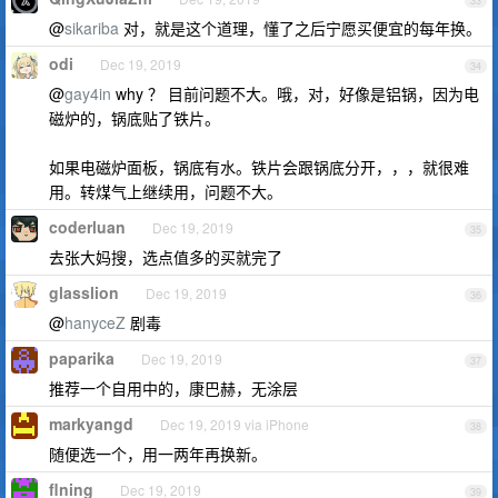
33
@
sikariba
对，就是这个道理，懂了之后宁愿买便宜的每年换。
odi
Dec 19, 2019
34
@
gay4in
why ？ 目前问题不大。哦，对，好像是铝锅，因为电
磁炉的，锅底贴了铁片。
如果电磁炉面板，锅底有水。铁片会跟锅底分开，，，就很难
用。转煤气上继续用，问题不大。
coderluan
Dec 19, 2019
35
去张大妈搜，选点值多的买就完了
glasslion
Dec 19, 2019
36
@
hanyceZ
剧毒
paparika
Dec 19, 2019
37
推荐一个自用中的，康巴赫，无涂层
markyangd
Dec 19, 2019 via iPhone
38
随便选一个，用一两年再换新。
flning
Dec 19, 2019
39