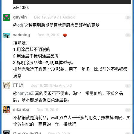
&t=438s
gay4in
Dec 19, 2019 via Android
29
@
odi
这种用到后期简直就是厨房爱好者的噩梦
weiming
Dec 19, 2019
1
30
排除法：
1.用涂层却不明说的
2.用涂层不标明涂层品牌
3.标明涂层品牌不标明具体型号。
排除完我选了宜家 199 那款，用了一年多，比以前的不粘锅都
满意
FFLY
Dec 19, 2019 via Android
31
@
hanyceZ
真的麦饭石不便宜，淘宝上常见价格，不知名品
牌，基本都是麦饭石色涂层锅。
sikariba
Dec 19, 2019
32
不粘锅就是消耗品，woll 双立人一千多的用久了照样掉图层，买
个苏泊尔的一两百的一年一换就行
QingXuJiaZhi
Dec 19, 2019