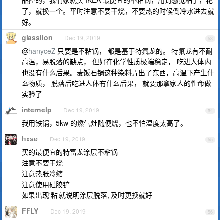
品控的，我们家就买 IKEA 最便宜的不粘锅，用到感觉粘了，花
了，就换一个。平时注意不要干烧，不要热的时候倒冷水进去就
好。
glasslion
Dec 19, 2019
53
@
hanyceZ
只要是不粘锅， 都是基于特氟龙的。 特氟龙有不耐
高温，易脱落的缺点， 但好在化学性质极端稳定， 吃进人体内
也没有什么后果。麦饭石锅这种染料弄出了东西，高温下产生什
么物质， 脱落后吃进人体有什么后果， 就要那拿家人的性命做
实验了
internelp
Dec 19, 2019
54
我用铁锅，5kw 的燃气灶随便烧，也不怕温度太高了。
hxse
Dec 19, 2019
55
买的最便宜的特富龙涂层不粘锅
注意不要干烧
注意热胀冷缩
注意使用硅胶铲
如果出现'粘'就说明涂层脱落, 及时更换就好
FFLY
Dec 19, 2019
56