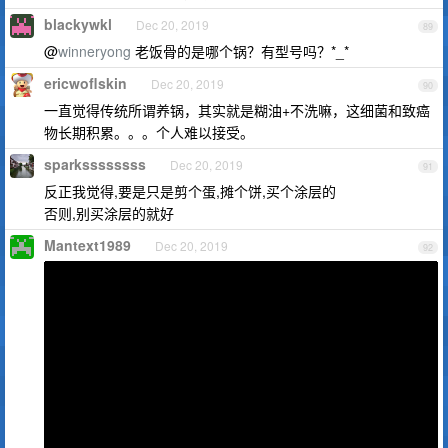
blackywkl
Dec 20, 2019
89
@
winneryong
老饭骨的是哪个锅？有型号吗？*_*
ericwoflskin
Dec 20, 2019
90
一直觉得传统所谓养锅，其实就是糊油+不洗嘛，这细菌和致癌
物长期积累。。。个人难以接受。
sparkssssssss
Dec 20, 2019
91
反正我觉得,要是只是剪个蛋,摊个饼,买个涂层的
否则,别买涂层的就好
Mantext1989
Dec 20, 2019
92