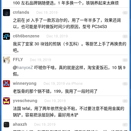
100 左右品牌锅随便选，1 年多换一个，铁锅养起来太麻烦
ctrlands
Dec 19, 2019
62
之前在 jd 入手了一款苏泊尔的，用了一年半多了，效果还阔
以，也可能是平时做饭时间少的原因，型号 PC34S3
c6h6benzene
Dec 19, 2019
63
我买了宜家 30 块钱的煎锅（卡瓦科）。等厨艺上手了再换贵的
吧。
FFLY
Dec 19, 2019
64
@
hanyceZ
吓唬你干啥，真的就是这样，淘宝麦饭石，10 锅 9
假。
winneryong
Dec 19, 2019 via iPhone
65
老饭骨的那个锅不错，199，我用了一段时间了
yvescheung
Dec 19, 2019
66
法国 tefal，用了两年依然完全不粘，不过要注意不能用金属的
锅铲，容易把涂层刮掉，最好用木铲
ahaxzh
Dec 19, 2019
67