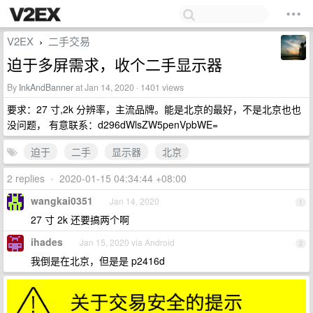
V2EX
二手交易
›
迫于多屏需求，收个二手显示器
By
InkAndBanner
at Jan 14, 2020 · 1401 views
要求：27 寸,2k 分辨率，主流品牌。能是北京的最好，不是北京也也
没问题， 有意联系：d296dWlsZW5penVpbWE=
迫于
二手
显示器
北京
2 replies
•
2020-01-15 04:34:44 +08:00
wangkai0351
Jan 14, 2020
1
27 寸 2k 还要搞两个啊
ihades
Jan 15, 2020 via Android
2
我倒是在北京，但是是 p2416d