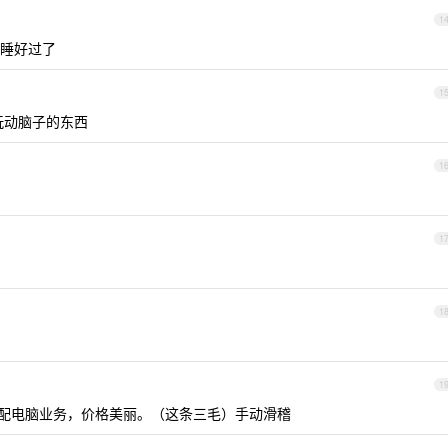
1
没睡好过了
1
玩动脑子的东西
1
1
1
1
像接配电脑业务，价格美丽。（这条三毛）手动滑稽