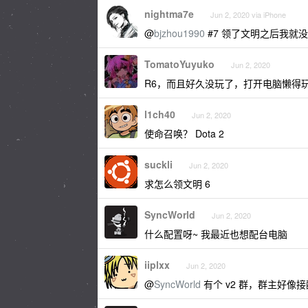
nightma7e
Jun 2, 2020 via iPhone
@
bjzhou1990
#7 领了文明之后我就
TomatoYuyuko
Jun 2, 2020
R6，而且好久没玩了，打开电脑懒得
l1ch40
Jun 2, 2020
使命召唤？ Dota 2
suckli
Jun 2, 2020
求怎么领文明 6
SyncWorld
Jun 2, 2020
什么配置呀~ 我最近也想配台电脑
iiplxx
Jun 2, 2020
@
SyncWorld
有个 v2 群，群主好