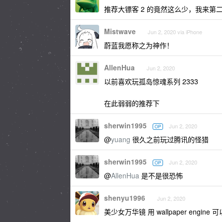
推荐大镖客 2 的竟然这么少，我来第
Mistwave
Jun 2, 2020 via iPhone
蔚蓝我愿称之为神作！
AllenHua
Jun 2, 2020
以前喜欢玩孤岛惊魂系列 2333
在此弱弱的推荐下
sherwin1995
Jun 2, 2020
OP
@
yuang
很久之前玩过腾讯的怪猎
sherwin1995
Jun 2, 2020
OP
@
AllenHua
是不是很恐怖
shenyu1996
Jun 2, 2020
美少女万华镜 用 wallpaper engine 可以