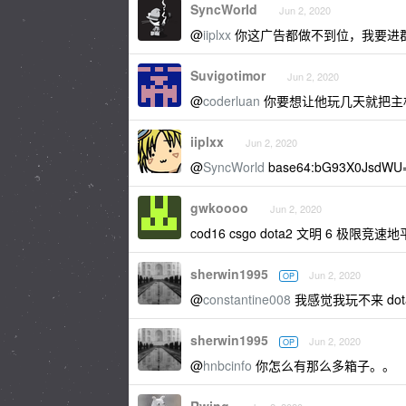
SyncWorld
Jun 2, 2020
@
iiplxx
你这广告都做不到位，我要进
Suvigotimor
Jun 2, 2020
@
coderluan
你要想让他玩几天就把主
iiplxx
Jun 2, 2020
@
SyncWorld
base64:bG93X0JsdWU
gwkoooo
Jun 2, 2020
cod16 csgo dota2 文明 6 极限竞速
sherwin1995
Jun 2, 2020
OP
@
constantine008
我感觉我玩不来 dot
sherwin1995
Jun 2, 2020
OP
@
hnbcinfo
你怎么有那么多箱子。。