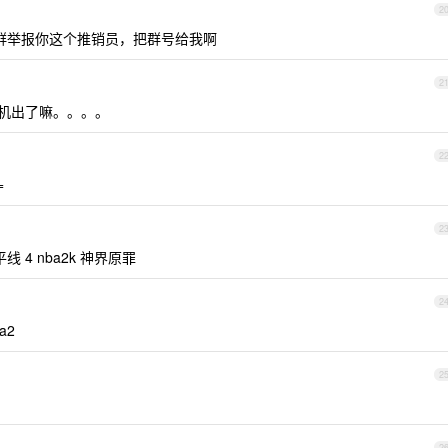
2
群举报你这个推销员，把群号给我啊
2
机出了嘛。。。。
2
=
2
地平线 4 nba2k 神界原罪
2
a2
2
2