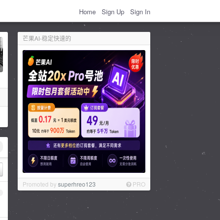
Home
Sign Up
Sign In
芒果AI-稳定快速的
Promoted by
superhreo123
PRO
1