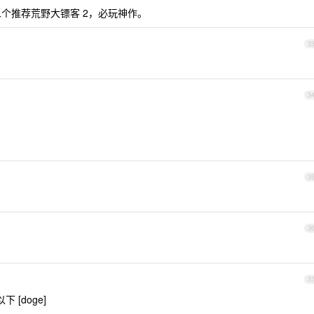
二个推荐荒野大镖客 2，必玩神作。
3
3
3
3
3
下 [doge]