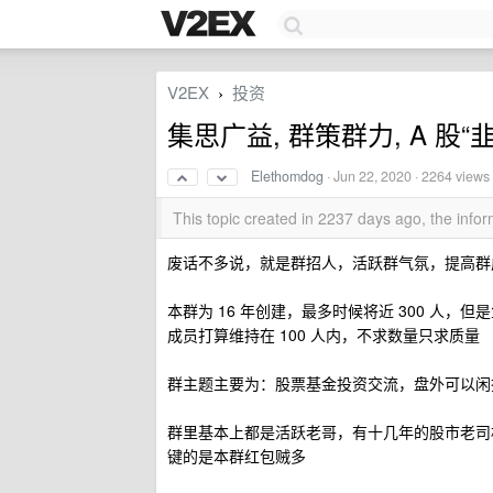
V2EX
投资
›
集思广益, 群策群力, A 股
Elethomdog
·
Jun 22, 2020
· 2264 views
This topic created in 2237 days ago, the inf
废话不多说，就是群招人，活跃群气氛，提高群
本群为 16 年创建，最多时候将近 300 人，但
成员打算维持在 100 人内，不求数量只求质量
群主题主要为：股票基金投资交流，盘外可以闲
群里基本上都是活跃老哥，有十几年的股市老司
键的是本群红包贼多