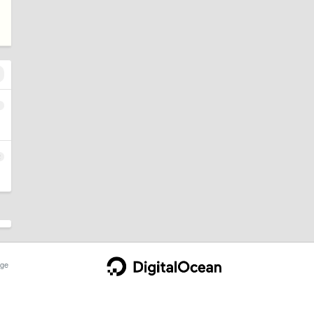
1
2
ge