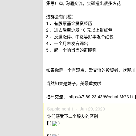
集思广益, 沟通交流，会碰撞出很多火花
进群会有门槛：
1 、有股票基金投资经历
2 、进去后至少发 10 元以上群红包
3 、反遇涨停、中签等好事发个红包
4 、一个月未发言踢出
5 、起一个响当当的群昵称
如果你是一个有观点，爱交流的投资者，欢迎加
当然如果是妹子，美最重要啦
扫码交流： http://47.89.23.43/WechatIMG61
Supplement 1 ·
Jun 29, 2020
你们感受下二个股友的区别
[](
)