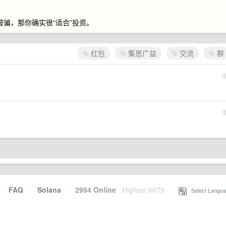
怕被骗，那你确实很“适合”投资。
红包
集思广益
交流
群
·
FAQ
·
Solana
·
2954 Online
Highest 6679
·
Select Langua