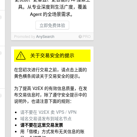
具。从专业深度到生活广度，覆盖
Agent 的全场景需求。
2
立即免费体验
Promoted by
AnySearch
PRO
3
在您初次进行交易之前，请点击上面的
黄色横条阅读关于交易安全的提示。
为了提高 V2EX 的有效信息质量，在发
布交易信息时，除了遵守安全提示中的
4
说明外，也请注意下面的规则：
请不要在 V2EX 卖 VPS / VPN
域名交易请发布到域名节点
请不要在这里交易发票
用「借楼」方式发布无关信息的账