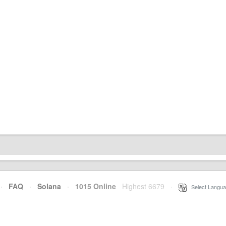
·
FAQ
·
Solana
·
1015 Online
Highest 6679
·
Select Langua