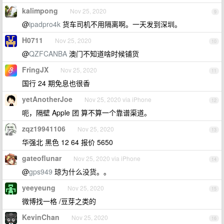
kalimpong
Nov 25, 2020
9
@
ipadpro4k
货车司机不用隔离啊。一天发到深圳。
H0711
Nov 25, 2020
10
@
QZFCANBA
澳门不知道啥时候铺货
FringJX
Nov 25, 2020
11
国行 24 期免息也很香
yetAnotherJoe
Nov 25, 2020 via iPhone
12
呃，隔壁 Apple 团 算不算一个靠谱渠道。
zqz19941106
Nov 25, 2020
13
华强北 黑色 12 64 报价 5650
gateoflunar
Nov 25, 2020 via iPhone
14
@
gps949
琼为什么没货。。
yeeyeung
Nov 25, 2020
15
微博找一格 /豆芽之类的
KevinChan
Nov 25, 2020
16