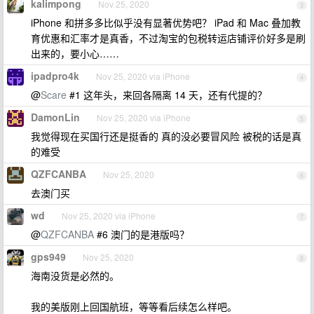
kalimpong
Nov 25, 2020
3
iPhone 和拼多多比似乎没有显著优势吧？ iPad 和 Mac 叠加教
育优惠和汇率才是真香，不过淘宝的包税转运店铺评价好多是刷
出来的，要小心……
ipadpro4k
Nov 25, 2020 via iPhone
4
@
Scare
#1 这年头，来回各隔离 14 天，还有代提的？
DamonLin
Nov 25, 2020 via iPhone
5
我觉得现在买国行还是挺香的 真的没必要冒风险 被税的话是真
的难受
QZFCANBA
Nov 25, 2020
6
去澳门买
wd
Nov 25, 2020 via iPhone
7
@
QZFCANBA
#6 澳门的是港版吗？
gps949
Nov 25, 2020
8
海南没货是必然的。
我的美版刚上回国航班，等等看后续怎么样吧。