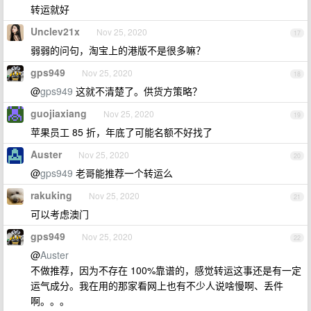
转运就好
Unclev21x
Nov 25, 2020
17
弱弱的问句，淘宝上的港版不是很多嘛？
gps949
Nov 25, 2020
18
@
gps949
这就不清楚了。供货方策略？
guojiaxiang
Nov 25, 2020
19
苹果员工 85 折，年底了可能名额不好找了
Auster
Nov 25, 2020
20
@
gps949
老哥能推荐一个转运么
rakuking
Nov 25, 2020
21
可以考虑澳门
gps949
Nov 25, 2020
22
@
Auster
不做推荐，因为不存在 100%靠谱的，感觉转运这事还是有一定
运气成分。我在用的那家看网上也有不少人说啥慢啊、丢件
啊。。。