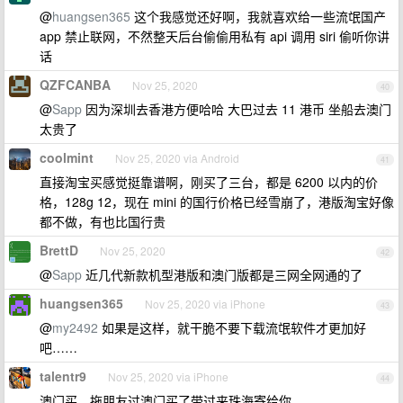
@
huangsen365
这个我感觉还好啊，我就喜欢给一些流氓国产
app 禁止联网，不然整天后台偷偷用私有 api 调用 siri 偷听你讲
话
QZFCANBA
Nov 25, 2020
40
@
Sapp
因为深圳去香港方便哈哈 大巴过去 11 港币 坐船去澳门
太贵了
coolmint
Nov 25, 2020 via Android
41
直接淘宝买感觉挺靠谱啊，刚买了三台，都是 6200 以内的价
格，128g 12，现在 mini 的国行价格已经雪崩了，港版淘宝好像
都不做，有也比国行贵
BrettD
Nov 25, 2020
42
@
Sapp
近几代新款机型港版和澳门版都是三网全网通的了
huangsen365
Nov 25, 2020 via iPhone
43
@
my2492
如果是这样，就干脆不要下载流氓软件才更加好
吧……
talentr9
Nov 25, 2020 via iPhone
44
澳门买，拖朋友过澳门买了带过来珠海寄给你