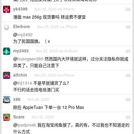
yk4399
Nov 25, 2020 via iPhone
45
港版 max 256g 现货要吗 转运费不便宜
Elethom
Nov 25, 2020 via iPhone
46
@
my2492
为了民国国旗。（ x
my2492
Nov 25, 2020 via Android
47
@
huangsen365
然而国内大环境就这样，过分关注隐私你就成
异类了，只能自己注意下
alfchin
Nov 25, 2020 via iPhone
48
@
lhjl1314
不是早就铺货了么？
不行的话去找电信澳门买
x86
Nov 25, 2020
49
刚在 AppleTuan 下单一台 12 Pro Max
Scare
Nov 25, 2020
50
@
ipadpro4k
我在淘宝闲鱼搜了，真的有，不过我也不知道走的
什么方式