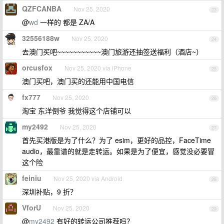
QZFCANBA
Nov 25, 2020
23
@
wd
一样的 都是 ZA/A
32556188w
Nov 25, 2020
24
去澳门买吧~~~~~~~~~~~澳门旅游还抽签送福利（酒店~）
orcusfox
Nov 25, 2020 via iPhone
25
澳门买吧，澳门买的还能用中国电信
fx777
Nov 25, 2020
26
淘宝 东洋倒爷 我觉得这个店铺可以
my2492
Nov 25, 2020
27
首先买港版是为了什么？为了 esim，更好的品控，FaceTime
audio，最靠谱的就是走转运。如果是为了便宜，感觉没必要冒
这个险
feiniu
Nov 25, 2020 via Android
28
深圳补贴，9 折？
VforU
Nov 25, 2020
29
@
my2492
有好的转运公司推荐吗？