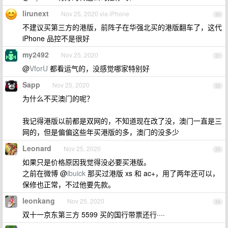
lirunext
Nov 25, 2020 via iPhone
30
不建议买第三方的港版，前阵子在华强北买的港版翻车了，这代
iPhone 品控不是很好
my2492
Nov 25, 2020
31
@
VforU
都看运气的，没感觉哪家特别好
Sapp
Nov 25, 2020
32
为什么不买澳门的呢？
我记得港版以前都是双网的，不知道现在改了没，澳门一直是三
网的，但是偏偏这些年买港版的多，澳门的没多少
Leonard
Nov 25, 2020
33
如果只是价格原因我觉得没必要买港版。
之前在微博 @
ibuick
那买过港版 xs 和 ac+，用了两年还可以，
保修也正常，不过他要先款。
leonkang
Nov 25, 2020
34
双十一京东第三方 5599 买的国行带票还行····