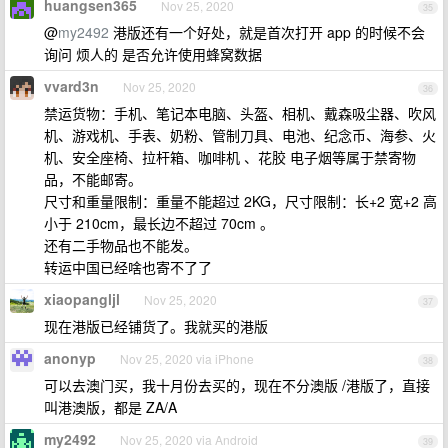
huangsen365
Nov 25, 2020
35
@
my2492
港版还有一个好处，就是首次打开 app 的时候不会
询问 烦人的 是否允许使用蜂窝数据
vvard3n
Nov 25, 2020
36
禁运货物：手机、笔记本电脑、头盔、相机、戴森吸尘器、吹风
机、游戏机、手表、奶粉、管制刀具、电池、纪念币、海参、火
机、安全座椅、拉杆箱、咖啡机 、花胶 电子烟等属于禁寄物
品，不能邮寄。
尺寸和重量限制：重量不能超过 2KG，尺寸限制：长+2 宽+2 高
小于 210cm，最长边不超过 70cm 。
还有二手物品也不能发。
转运中国已经啥也寄不了了
xiaopangljl
Nov 25, 2020
37
现在港版已经铺货了。我就买的港版
anonyp
Nov 25, 2020 via iPhone
38
可以去澳门买，我十月份去买的，现在不分澳版 /港版了，直接
叫港澳版，都是 ZA/A
my2492
Nov 25, 2020 via Android
39