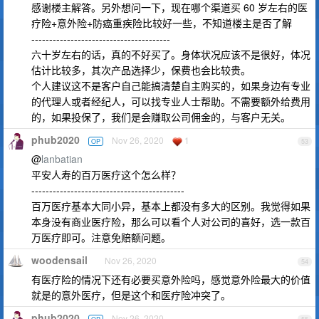
感谢楼主解答。另外想问一下，现在哪个渠道买 60 岁左右的医
疗险+意外险+防癌重疾险比较好一些，不知道楼主是否了解
---------------------------------------
六十岁左右的话，真的不好买了。身体状况应该不是很好，体况
估计比较多，其次产品选择少，保费也会比较贵。
个人建议这不是客户自己能搞清楚自主购买的，如果身边有专业
的代理人或者经纪人，可以找专业人士帮助。不需要额外给费用
的，如果投保了，我们是会赚取公司佣金的，与客户无关。
phub2020
Nov 26, 2020
1
OP
53
@
lanbatian
平安人寿的百万医疗这个怎么样？
-------------------------------------------
百万医疗基本大同小异，基本上都没有多大的区别。我觉得如果
本身没有商业医疗险，那么可以看个人对公司的喜好，选一款百
万医疗即可。注意免赔额问题。
woodensail
Nov 26, 2020
54
有医疗险的情况下还有必要买意外险吗，感觉意外险最大的价值
就是的意外医疗，但是这个和医疗险冲突了。
phub2020
Nov 26, 2020