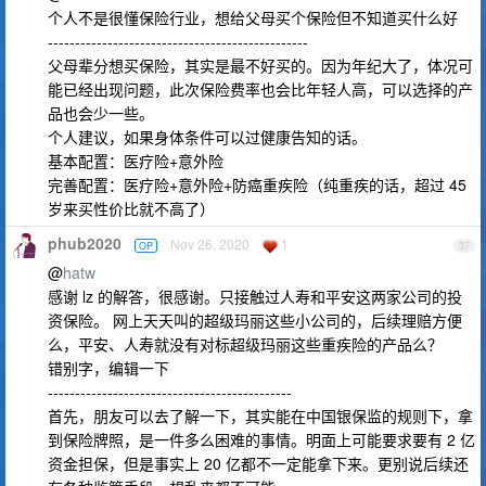
个人不是很懂保险行业，想给父母买个保险但不知道买什么好
------------------------------------------------
父母辈分想买保险，其实是最不好买的。因为年纪大了，体况可
能已经出现问题，此次保险费率也会比年轻人高，可以选择的产
品也会少一些。
个人建议，如果身体条件可以过健康告知的话。
基本配置：医疗险+意外险
完善配置：医疗险+意外险+防癌重疾险（纯重疾的话，超过 45
岁来买性价比就不高了）
phub2020
Nov 26, 2020
1
OP
37
@
hatw
感谢 lz 的解答，很感谢。只接触过人寿和平安这两家公司的投
资保险。 网上天天叫的超级玛丽这些小公司的，后续理赔方便
么，平安、人寿就没有对标超级玛丽这些重疾险的产品么？
错别字，编辑一下
---------------------------------------------
首先，朋友可以去了解一下，其实能在中国银保监的规则下，拿
到保险牌照，是一件多么困难的事情。明面上可能要求要有 2 亿
资金担保，但是事实上 20 亿都不一定能拿下来。更别说后续还