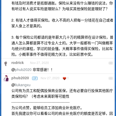
有钱及时消费才是抵御通胀。保险从来没有什么赚钱的说法，你
有听过有人说买车险是理财么？为啥买其他保险就是理财了？
2. 有钱人才值得买保险。收入不高的人把每一分钱花在自己或者
家人身上才是真的。
3. 每个保险公司都请的是年薪大几十万的精算师在设计保险，普
通人怎么算都是算不过专业人士的。大学一般都有一门叫做概率
与统计的课程，学过的就会懂。大概率事件值得买保险，比如车
险。小概率事件不值得花精力关注，比如彩票中奖。
rodrick
Nov 27, 2020
62
@
phub2020
非常感谢！！
phub2020
Nov 27, 2020
1
OP
63
@
liukangxu
公司有为员工和配偶投保商业医保，还有必要自行投保其他医疗
类保险吗？（考虑未来离职等可能性
---------------------------------------------
为公司点赞，能够给员工添加商业补充医疗。
首先我建议你可以看看公司的商业补充医疗的额度是否足够，因