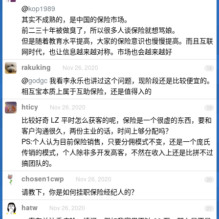
@
kop1989
其实不成熟的，是中国的保险市场。
前二三十年被做臭了，所以很多人谈保险就想骂娘。
但是随着教育水平提高，大家的保险意识也慢慢提高。而且互联
网时代，也让信息越来越对称。市场也会越来越好
rakuking
Nov 26, 2020
18
@
godgc
我看李永乐也讲过这个问题，现阶段还是比较便宜的。
相互宝本质上属于互助保险，还是值得入的
hticy
Nov 26, 2020
19
比较好奇 LZ 平时怎么获客的呢，保险是一个很虚的东西，要和
客户沟通很久，两份主业的话，时间上够分配吗？
PS:个人认为目前保险销售，只要分佣模式不变，还是一个庞氏
传销的模式，个人除非多开发高客，不然在收入上还是比拼不过
搞团队的。
chosen1cwp
Nov 26, 2020
20
请教下，你是如何挂职保险经纪人的？
hatw
Nov 26, 2020
21