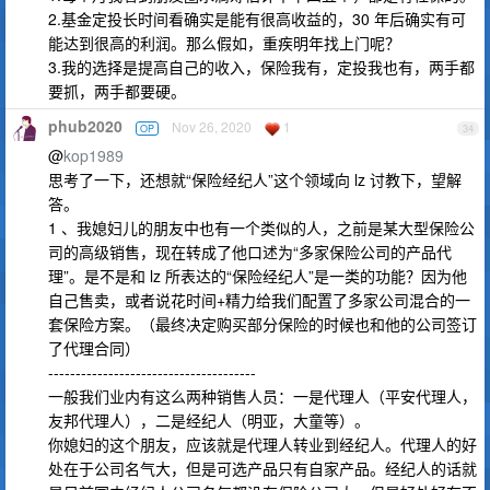
2.基金定投长时间看确实是能有很高收益的，30 年后确实有可
能达到很高的利润。那么假如，重疾明年找上门呢？
3.我的选择是提高自己的收入，保险我有，定投我也有，两手都
要抓，两手都要硬。
phub2020
Nov 26, 2020
1
OP
34
@
kop1989
思考了一下，还想就“保险经纪人”这个领域向 lz 讨教下，望解
答。
1 、我媳妇儿的朋友中也有一个类似的人，之前是某大型保险公
司的高级销售，现在转成了他口述为“多家保险公司的产品代
理”。是不是和 lz 所表达的“保险经纪人”是一类的功能？因为他
自己售卖，或者说花时间+精力给我们配置了多家公司混合的一
套保险方案。（最终决定购买部分保险的时候也和他的公司签订
了代理合同）
--------------------------------------
一般我们业内有这么两种销售人员：一是代理人（平安代理人，
友邦代理人），二是经纪人（明亚，大童等）。
你媳妇的这个朋友，应该就是代理人转业到经纪人。代理人的好
处在于公司名气大，但是可选产品只有自家产品。经纪人的话就