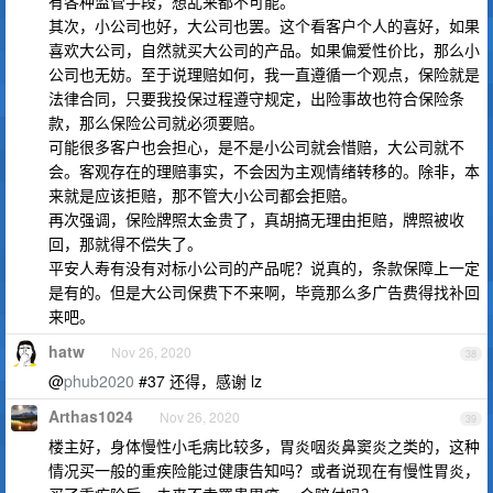
有各种监管手段，想乱来都不可能。
其次，小公司也好，大公司也罢。这个看客户个人的喜好，如果
喜欢大公司，自然就买大公司的产品。如果偏爱性价比，那么小
公司也无妨。至于说理赔如何，我一直遵循一个观点，保险就是
法律合同，只要我投保过程遵守规定，出险事故也符合保险条
款，那么保险公司就必须要赔。
可能很多客户也会担心，是不是小公司就会惜赔，大公司就不
会。客观存在的理赔事实，不会因为主观情绪转移的。除非，本
来就是应该拒赔，那不管大小公司都会拒赔。
再次强调，保险牌照太金贵了，真胡搞无理由拒赔，牌照被收
回，那就得不偿失了。
平安人寿有没有对标小公司的产品呢？说真的，条款保障上一定
是有的。但是大公司保费下不来啊，毕竟那么多广告费得找补回
来吧。
hatw
Nov 26, 2020
38
@
phub2020
#37 还得，感谢 lz
Arthas1024
Nov 26, 2020
39
楼主好，身体慢性小毛病比较多，胃炎咽炎鼻窦炎之类的，这种
情况买一般的重疾险能过健康告知吗？或者说现在有慢性胃炎，