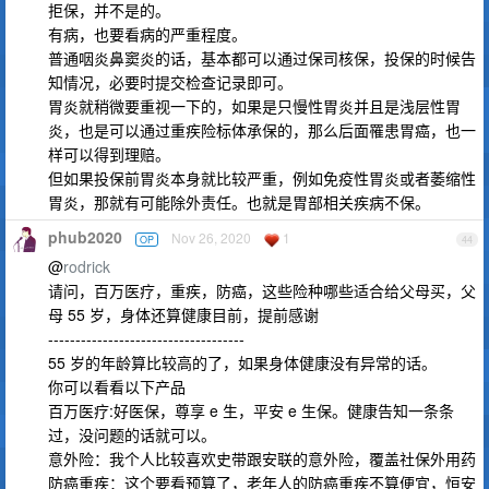
拒保，并不是的。
有病，也要看病的严重程度。
普通咽炎鼻窦炎的话，基本都可以通过保司核保，投保的时候告
知情况，必要时提交检查记录即可。
胃炎就稍微要重视一下的，如果是只慢性胃炎并且是浅层性胃
炎，也是可以通过重疾险标体承保的，那么后面罹患胃癌，也一
样可以得到理赔。
但如果投保前胃炎本身就比较严重，例如免疫性胃炎或者萎缩性
胃炎，那就有可能除外责任。也就是胃部相关疾病不保。
phub2020
Nov 26, 2020
1
OP
44
@
rodrick
请问，百万医疗，重疾，防癌，这些险种哪些适合给父母买，父
母 55 岁，身体还算健康目前，提前感谢
------------------------------------
55 岁的年龄算比较高的了，如果身体健康没有异常的话。
你可以看看以下产品
百万医疗:好医保，尊享 e 生，平安 e 生保。健康告知一条条
过，没问题的话就可以。
意外险：我个人比较喜欢史带跟安联的意外险，覆盖社保外用药
防癌重疾：这个要看预算了，老年人的防癌重疾不算便宜，恒安