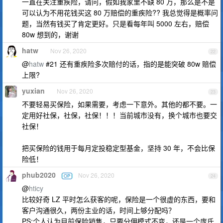
一直在关注重疾险，请问，假如我家里不缺 80 万，那么是不是
可以认为不用花钱买这 80 万赔偿的重疾险?? 我总觉得是概率问
题，当然有钱买了肯定更好。只是看每年叫 5000 左右，赔偿
80w 想到的，谢谢
hatw
Nov 26, 2020
22
@
hatw
#21 还有重疾险多次赔付的话，指的是能突破 80w 赔偿
上限?
yuxian
Nov 26, 2020
23
不要轻易买保险，如果需要，考虑一下意外。其他的都不要。一
定用好社保，社保，社保！！！当前城市没有，换个城市也要交
社保！
把买保险的钱用于每月定投稳定型基金，坚持 30 年，不会比保
险低！
phub2020
Nov 26, 2020
OP
24
@
hticy
比较好奇 LZ 平时怎么获客的呢，保险是一个很虚的东西，要和
客户沟通很久，两份主业的话，时间上够分配吗？
PS:个人认为目前保险销售，只要分佣模式不变，还是一个庞氏