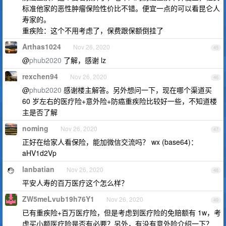
标准他家的恶性肿瘤保险性价比不错。便宜一点的可以看昆仑人
寿家的。
重疾险：这个不用考虑了，保费跟保额倒挂了
Arthas1024
Nov 26, 2020
45
@
phub2020
了解，感谢 lz
rexchen94
Nov 26, 2020
46
@
phub2020
感谢楼主解答。另外想问一下，现在哪个渠道买
60 岁左右的医疗险+意外险+防癌重疾险比较好一些，不知道楼
主是否了解
noming
Nov 26, 2020
47
正好在给家人看保险，能加微信交流吗？ wx (base64)：
aHV1d2Vp
lanbatian
Nov 26, 2020
48
平安人寿的百万医疗这个怎么样？
ZW5meLvub19h76Y1
Nov 26, 2020
49
已有重疾险+百万医疗险，但是考虑到医疗险的免赔额有 1w，考
虑买小额医疗险是否有必要？另外，有没有意外险介绍一下？