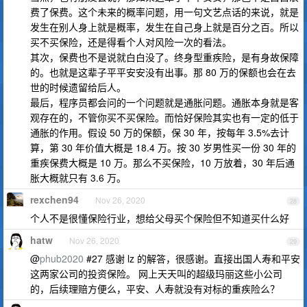
费了保费。这个未来的概率问题，用一句文艺点话的来说，就是
发生在别人身上就是概率，发生在自己身上就是百分之百。所以
买不买保险，还是得看个人对风险一次的看法。
其次，保费也不是说就白白没了。终身型重疾险，是有身故保障
的。也就是这辈子平平安安没有出事。那 80 万的保额也会在去
世的时候遗留给后人。
最后，程序员都会问的一个问题就是通胀问题。通胀本身就是客
观存在的，不管你买不买保险。而恰好保险其实也有一定的低于
通胀的作用。假设 50 万的保额，保 30 年，按每年 3.5%去计
算，第 30 年价值大概是 18.4 万。按 30 岁男性买一份 30 年的
重疾保费大概是 10 万。那么不买保险，10 万放着，30 年后通
胀大概就只有 3.6 万。
rexchen94
Nov 26, 2020
28
个人不是很懂保险行业，想给父母买个保险但不知道买什么好
hatw
Nov 26, 2020
29
@
phub2020
#27 感谢 lz 的解答，很感谢。直接出国人寿和平安
这两家公司的投资保险。 网上天天叫的超级玛丽这些小公司
的，后续理赔方便么，平安、人寿就没有对标的重疾险么？