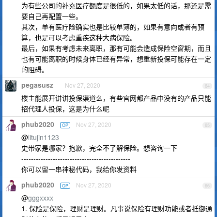
为有些公司的补充医疗额度是很低的，如果太低的话，那还是需
要自己再配置一些。
其次，单有医疗险确实也是比较单薄的，如果有意向或者有预
算，也是可以考虑重疾这种大病保险。
最后，如果有考虑未来离职，那有可能会造成保险空窗期，而且
也有可能离职的时候身体已经有异常，想重新投保可能存在一定
的阻碍。
pegasusz
Nov 27, 2020
64
楼主能展开讲讲投保渠道么，有些官网都产品中没有的产品只能
招代理人投保，这是为什么呢
phub2020
Nov 27, 2020
OP
65
@
litujin1123
史带家是哪家？抱歉，完全不了解保险。想咨询一下
---------------------------------------------
你可以留一串神秘代码，我给你发资料
phub2020
Nov 27, 2020
OP
66
@
gggxxxx
1. 保险是保险，理财是理财。凡事说保险有理财功能或者抵御通