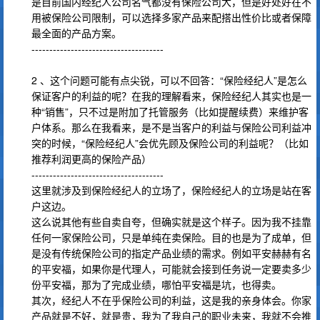
是目前国内经纪人公司名气都没有保险公司大，但是好处好在不
用被保险公司限制，可以选择多家产品来配搭出性价比或者保障
最全面的产品方案。
-------------------------------------
2 、这个问题可能有点尖锐，可以不回答：“保险经纪人”是怎么
保证客户的利益的呢？在我的理解看来，保险经纪人其实也是一
种“销售”，只不过是附加了托管服务（比如提醒续费）来维护客
户体系。那么在我看来，是不是当客户的利益与保险公司利益冲
突的时候，“保险经纪人”会优先顾及保险公司的利益呢？（比如
推荐利润更高的保险产品）
-------------------------------------
这里就涉及到保险经纪人的立场了，保险经纪人的立场是站在客
户这边。
这么说其他有些自卖自夸，但确实就是这个样子。因为我不挂靠
任何一家保险公司，只是单纯在卖保险。目的也是为了成单，但
是没有传统保险公司的指定产品业绩的需求。例如平安赫赫有名
的平安福，如果你是代理人，可能就会接到任务说一定要卖多少
份平安福，那为了完成业绩，哪怕平安福是坑，也得卖。
其次，经纪人不在乎保险公司的利益，这是我的亲身体会。你家
产品就是不好，就是贵，我为了我自己的职业未来，我就不会推