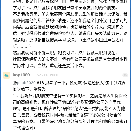
起初，我是自己想买保险。由于程序员的习惯，先找了很多资料
学习了下。然后就找了朋友圈里做平安跟友邦的两个朋友。
不是我故意黑，确实我那两个朋友是典型的销售话术卖保险，我
很多问题他们都回答的不清楚，还不如我这个门外汉自己学到的
内容。后面就接触到我的师傅，也就是我的引荐人。沟通完之
后，她觉得我很适合做保险经纪人，她说我口头表达能力好，逻
辑清晰，还能够自我搜索学习提炼。（重点是小姐姐声音太好
听。。。）
然后我就问能不能兼职，她说可以，然后我就兼职到现在。
挂职保险经纪人确实不难，但有些公司要求最低是大专或者本科
学历才可以。当然，重点还是要活下去。
kop1989
Nov 26, 2020
26
@
phub2020
#16 思考了一下，还想就“保险经纪人”这个领域向
lz 讨教下，望解答。
1 、我媳妇儿的朋友中也有一个类似的人，之前是某大型保险公
司的高级销售，现在转成了他口述为“多家保险公司的产品代
理”。是不是和 lz 所表达的“保险经纪人”是一类的功能？因为他
自己售卖，或者说花时间+精力给我们配置了多家公司混合的一
套保险方案。（最终决定购买部分保险的时候也和他的公司签订
了代理合同）