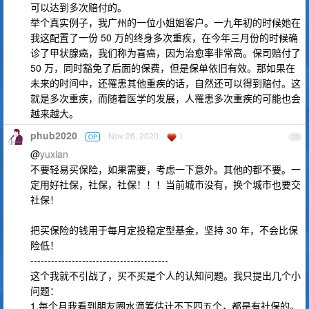
可以达到多次赔付的。
举个真实例子，我广州的一位小姐姐客户。一九年初的时候她在
我这配置了一份 50 万的终身多次重疾，在今年三月份的时候确
诊了甲状腺癌，我们称为喜癌，因为治愈率非常高。保司赔付了
50 万，同时豁免了后面的保费，但是保单依旧有效。那如果在
未来的时间中，还罹患其他重疾的话，自然还可以得到赔付。这
就是多次重疾，而随着医学的发展，人罹患多次重疾的可能也会
越来越大。
phub2020
Nov 26, 2020
1
OP
33
@
yuxian
不要轻易买保险，如果需要，考虑一下意外。其他的都不要。一
定用好社保，社保，社保！！！当前城市没有，换个城市也要交
社保！
把买保险的钱用于每月定投稳定型基金，坚持 30 年，不会比保
险低！
----------------------------------------
这个我就不引战了，买不买是个人的认知问题。我只提出几个小
问题：
1.每个月我看到朋友圈水滴筹估计不下四五个，都是有社保的。