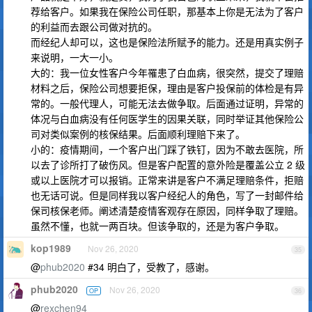
荐给客户。如果我在保险公司任职，那基本上你是无法为了客户
的利益而去跟公司做对抗的。
而经纪人却可以，这也是保险法所赋予的能力。还是用真实例子
来说明，一大一小。
大的：我一位女性客户今年罹患了白血病，很突然，提交了理赔
材料之后，保险公司想要拒保，理由是客户投保前的体检是有异
常的。一般代理人，可能无法去做争取。后面通过证明，异常的
体况与白血病没有任何医学生的因果关联，同时举证其他保险公
司对类似案例的核保结果。后面顺利理赔下来了。
小的：疫情期间，一个客户出门踩了铁钉，因为不敢去医院，所
以去了诊所打了破伤风。但是客户配置的意外险是覆盖公立 2 级
或以上医院才可以报销。正常来讲是客户不满足理赔条件，拒赔
也无话可说。但是同样我以客户经纪人的角色，写了一封邮件给
保司核保老师。阐述清楚疫情客观存在原因，同样争取了理赔。
虽然不懂，也就一两百块。但该争取的，还是为客户争取。
kop1989
Nov 26, 2020
35
@
phub2020
#34 明白了，受教了，感谢。
phub2020
Nov 26, 2020
OP
36
@
rexchen94