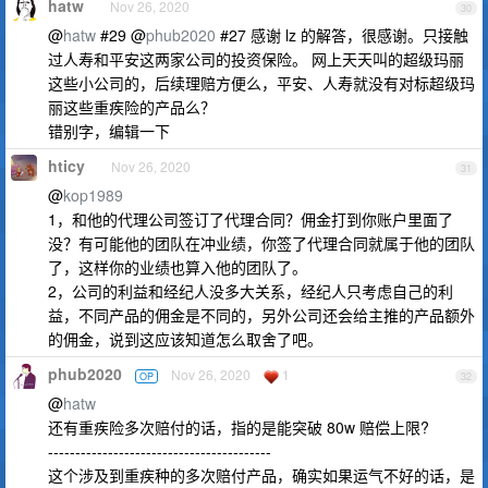
hatw
Nov 26, 2020
30
@
hatw
#29 @
phub2020
#27 感谢 lz 的解答，很感谢。只接触
过人寿和平安这两家公司的投资保险。 网上天天叫的超级玛丽
这些小公司的，后续理赔方便么，平安、人寿就没有对标超级玛
丽这些重疾险的产品么？
错别字，编辑一下
hticy
Nov 26, 2020
31
@
kop1989
1，和他的代理公司签订了代理合同？佣金打到你账户里面了
没？有可能他的团队在冲业绩，你签了代理合同就属于他的团队
了，这样你的业绩也算入他的团队了。
2，公司的利益和经纪人没多大关系，经纪人只考虑自己的利
益，不同产品的佣金是不同的，另外公司还会给主推的产品额外
的佣金，说到这应该知道怎么取舍了吧。
phub2020
Nov 26, 2020
1
OP
32
@
hatw
还有重疾险多次赔付的话，指的是能突破 80w 赔偿上限?
-----------------------------------------
这个涉及到重疾种的多次赔付产品，确实如果运气不好的话，是