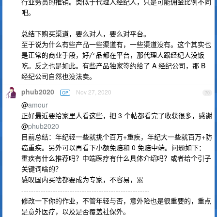
行业务员的推销。类似于代理人经纪人，只是可能佣金比例不同
吧。
总结下购买渠道，要么对人，要么对平台。
至于说为什么有些产品一些渠道有，一些渠道没有。这个其实也
是正常的商业手段，好产品都在平台，那代理人跟经纪人没饭
吃。反之也是如此。有些产品独家签约给了 A 经纪公司，那 B
经纪公司自然也没法卖。
phub2020
Nov 27, 2020
OP
70
@
amour
正好最近要给家里人看这些，把 3 个帖都看完了收获很多，感谢
@
phub2020
目前总结：年纪轻一些就挑个百万+重疾，年纪大一些就百万+防
癌重疾。另外可以再看下小额免赔和 0 免赔中端。问题如下：
重疾有什么推荐吗？中端医疗有什么具体介绍吗？或者给个引子
关键词啥的？
感叹国内买啥都要成为专家，不容易，累
-----------------------------------------------------
修改一下你的作业，不管年轻与否，意外险也是很重要的，重点
是意外医疗，以及是否覆盖社保外。