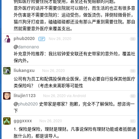
例如医疗险要住院才能使用，甚至还有免赔额的问题。
意外医疗的话并不需要住院就可以赔付，而生活的也正有很多意
外伤害是不需要住院的：运动受伤，做饭烫伤，摔倒轻微骨折，
猫爪狗牙打疫苗，磕磕碰碰都还没有那么严重到需要住院。那自
然就需要意外医疗来覆盖支出。
phub2020
Nov 26, 2020
OP
58
@
damonano
补充意外险推荐：我比较钟爱安联还有史带家的意外险，覆盖社
保内外。
liukangxu
Nov 26, 2020
59
公司有为员工和配偶投保商业医保，还有必要自行投保其他医疗
类保险吗？（考虑未来离职等可能性
litujin1123
Nov 26, 2020 via Android
60
@
phub2020
史带家是哪家？抱歉，完全不了解保险。想咨询一
下
gggxxxx
Nov 26, 2020
61
1. 保险是保险，理财是理财。凡事说保险有理财功能或者抵御通
胀什么的，都是误导人。