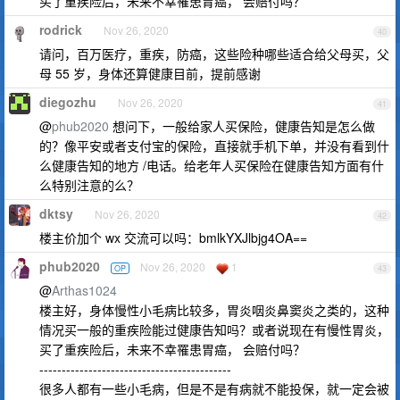
买了重疾险后，未来不幸罹患胃癌， 会赔付吗？
rodrick
Nov 26, 2020
40
请问，百万医疗，重疾，防癌，这些险种哪些适合给父母买，父
母 55 岁，身体还算健康目前，提前感谢
diegozhu
Nov 26, 2020
41
@
phub2020
想问下，一般给家人买保险，健康告知是怎么做
的？像平安或者支付宝的保险，直接就手机下单，并没有看到什
么健康告知的地方 /电话。给老年人买保险在健康告知方面有什
么特别注意的么？
dktsy
Nov 26, 2020
42
楼主价加个 wx 交流可以吗：bmlkYXJlbjg4OA==
phub2020
Nov 26, 2020
1
OP
43
@
Arthas1024
楼主好，身体慢性小毛病比较多，胃炎咽炎鼻窦炎之类的，这种
情况买一般的重疾险能过健康告知吗？或者说现在有慢性胃炎，
买了重疾险后，未来不幸罹患胃癌， 会赔付吗？
-------------------------------------------
很多人都有一些小毛病，但是不是有病就不能投保，就一定会被