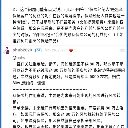
2 、这个问题可能有点尖锐，可以不回答：“保险经纪人”是怎么
保证客户的利益的呢？在我的理解看来，保险经纪人其实也是一
种“销售”，只不过是附加了托管服务（比如提醒续费）来维护客
户体系。那么在我看来，是不是当客户的利益与保险公司利益冲
突的时候，“保险经纪人”会优先顾及保险公司的利益呢？（比如
推荐利润更高的保险产品）
phub2020
Nov 26, 2020
1
OP
27
@
hatw
一直在关注重疾险，请问，假如我家里不缺 80 万，那么是不是
可以认为不用花钱买这 80 万赔偿的重疾险?? 我总觉得是概率问
题，当然有钱买了肯定更好。只是看每年叫 5000 左右，赔偿
80w 想到的，谢谢
----------------------------------------------------
从保险的作用来讲，主要是为未来可能出现的风险进行风险转
移。
简单来讲，未来我们有可能因为罹患重疾，而要花费 80 万去治
疗。如果我们有保险，那么这 80 万的风险就转移给了保险公
司。如果没有保险，那么自然就自己承担全部风险。
当然，也有朋友会说，那如果这辈子平平安安，那岂不是白白浪