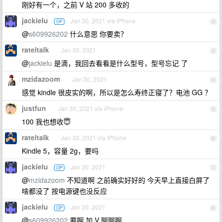
刚好有一个，之前 V 站 200 多收的
jackielu
Jan 30, 2021 via iPhone
OP
2
@
s609926202
什么意思 你要卖？
rateltalk
Jan 30, 2021
3
@
jackielu
是滴，我回去看看是什么型号，型号忘记 了
mzidazoom
Jan 30, 2021
4
感觉 kindle 很皮实的啊，所以是怎么寿终正寝了？电池 GG ？
justfun
Jan 30, 2021 via iPhone
5
100 我也想收😇
rateltalk
Jan 30, 2021 via iPhone
6
Kindle 5，容量 2g，要吗
jackielu
Jan 30, 2021
OP
7
@
mzidazoom
不知道啊 之前确实好好的 今天早上直接白屏了
啥都没了 按电源键也没反应
jackielu
Jan 30, 2021
OP
8
@
s609926202
要啊 加 V 聊聊啊