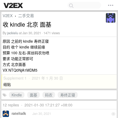
V2EX
二手交易
›
收 kindle 北京 面基
By
jackielu
at Jan 30, 2021 · 1471 views
原因 之前的 kindle 寿终正寝
目的 收个 kindle 继续前缘
预算 100 左右-屌丝码农勿喷
要求 功能正常即可
方式 北京面基
VX NTQ0NjA1MDM5
Supplement 1 · 2021 年 1 月 30 日
结贴
Kindle
面基
码农
寿终正寝
12 replies
•
2021-01-30 17:21:27 +08:00
rateltalk
Jan 30, 2021
1