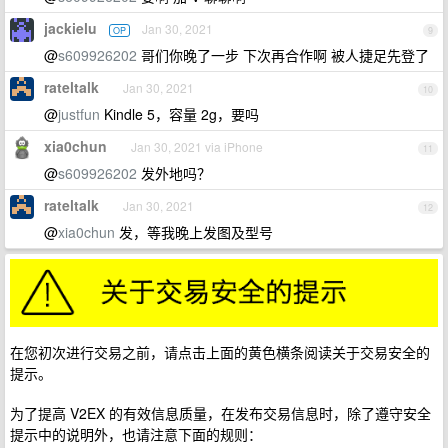
jackielu
Jan 30, 2021
OP
9
@
s609926202
哥们你晚了一步 下次再合作啊 被人捷足先登了
rateltalk
Jan 30, 2021
10
@
justfun
Kindle 5，容量 2g，要吗
xia0chun
Jan 30, 2021 via iPhone
11
@
s609926202
发外地吗？
rateltalk
Jan 30, 2021
12
@
xia0chun
发，等我晚上发图及型号
在您初次进行交易之前，请点击上面的黄色横条阅读关于交易安全的
提示。
为了提高 V2EX 的有效信息质量，在发布交易信息时，除了遵守安全
提示中的说明外，也请注意下面的规则：