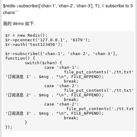
$redis->subscribe(['chan-1', 'chan-2', 'chan-3'], 'f'); // subscribe to 3
chans```
我的 demo 如下:
$r = new Redis();

$r->pconnect('127.0.0.1', '6379');

$r->auth('test123456');

$r->subscribe(['chan-1', 'chan-2', 'chan-3'], 
function() {

	switch($chan) {

		case 'chan-1':

			file_put_contents('./tt.txt', 
'订阅消息 1' . $msg . "\n", FILE_APPEND);

			break;

		case 'chan-2':

			file_put_contents('./tt.txt', 
'订阅消息 2' . $msg . "\n", FILE_APPEND);

			break;

		case 'chan-2':

			 file_put_contents('./tt.txt', 
'订阅消息 3' . $msg . "\n", FILE_APPEND);

			break;

	}
