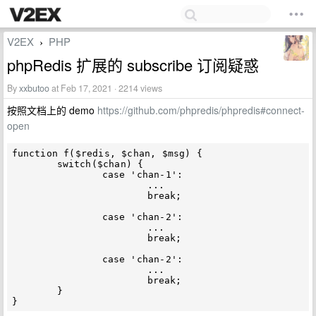
V2EX
PHP
›
phpRedis 扩展的 subscribe 订阅疑惑
By
xxbutoo
at Feb 17, 2021 · 2214 views
按照文档上的 demo
https://github.com/phpredis/phpredis#connect-
open
function f($redis, $chan, $msg) {

	switch($chan) {

		case 'chan-1':

			...

			break;

		case 'chan-2':

			...

			break;

		case 'chan-2':

			...

			break;

	}
