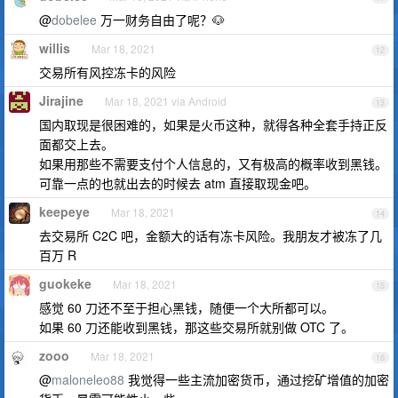
@
dobelee
万一财务自由了呢？🐶
willis
Mar 18, 2021
12
交易所有风控冻卡的风险
Jirajine
Mar 18, 2021 via Android
13
国内取现是很困难的，如果是火币这种，就得各种全套手持正反
面都交上去。
如果用那些不需要支付个人信息的，又有极高的概率收到黑钱。
可靠一点的也就出去的时候去 atm 直接取现金吧。
keepeye
Mar 18, 2021
14
去交易所 C2C 吧，金额大的话有冻卡风险。我朋友才被冻了几
百万 R
guokeke
Mar 18, 2021
15
感觉 60 刀还不至于担心黑钱，随便一个大所都可以。
如果 60 刀还能收到黑钱，那这些交易所就别做 OTC 了。
zooo
Mar 18, 2021
16
@
maloneleo88
我觉得一些主流加密货币，通过挖矿增值的加密