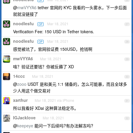
OP
26
@
mwVYYA6
tether 官网的 KYC 我看的一头雾水，下一步后面
就就没链接了
noodlesfu
Mar 18, 2021
OP
27
Verification Fee: 150 USD in Tether tokens.
noodlesfu
Mar 18, 2021
OP
28
感觉被坑了，官网验证费 150USD，抢钱啊
mwVYYA6
Mar 18, 2021
29
啥？验证还要钱？你被反薅了 XD
14ccc
Mar 18, 2021
30
@
zooo
USDT 是和美元 1:1 储备的，怎么可能暴，而且全球多
少人用这个做交易对
xarthur
Mar 18, 2021 via iPhone
31
所以我看好 XDai 这种算法稳定币。
IGJacklove
Mar 18, 2021
32
@
keepeye
能问一下后续吗?有办法解冻吗?