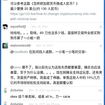
可以参考这篇《怎样把加密货币换成人民币？》
最少要换 20 美元(约 130 人民币)
https://go123.live/how-to-change-cryptocurrency-into-rmb-
with-minimal-loss/
squallsdjl
Mar 18, 2021
8
哈哈哈。。。取啥，60 刀也没多少钱，直接转交易所全部买狗
狗币算了～小梭一把
maloneleo88
Mar 18, 2021
9
@
noodlesfu
在民间找人或群，一小笔一小笔的交易~
@
zooo
爆不了，我以前也认为这些东西都要暴雷，确实也应该
暴雷，至于为什么没爆。。。。现在网赌全支持这玩意，还有黑
市，贪腐资产转移。简直成了神器。单靠这些人中的 10%几万
亿的市场轻轻松松支持起来。真是颠覆认知
dobelee
Mar 18, 2021 via iPhone
10
okex 挂个单卖掉，或者 all in，万一 cai w
dobelee
Mar 18, 2021 via iPhone
11