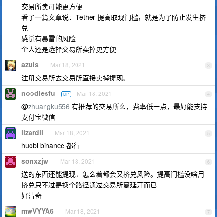
交易所卖可能更方便
看了一篇文章说：Tether 提高取现门槛，就是为了防止发生挤
兑
感觉有暴雷的风险
个人还是选择交易所卖掉更方便
azuis
Mar 18, 2021
3
注册交易所去交易所直接卖掉提现。
noodlesfu
Mar 18, 2021
OP
4
@
zhuangku556
有推荐的交易所么，费率低一点，最好能支持
支付宝微信
lizardll
Mar 18, 2021
5
huobi binance 都行
sonxzjw
Mar 18, 2021
6
送的东西还能提现，怎么着都会又挤兑风险。提高门槛没啥用
挤兑只不过是换个路径通过交易所蔓延开而已
好清奇
mwVYYA6
Mar 18, 2021
7