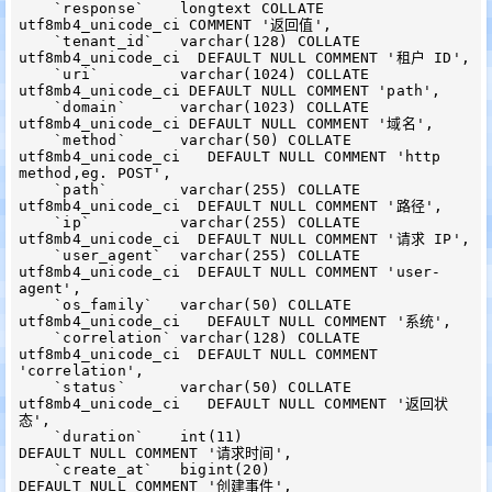
    `response`    longtext COLLATE 
utf8mb4_unicode_ci COMMENT '返回值',

    `tenant_id`   varchar(128) COLLATE 
utf8mb4_unicode_ci  DEFAULT NULL COMMENT '租户 ID',

    `uri`         varchar(1024) COLLATE 
utf8mb4_unicode_ci DEFAULT NULL COMMENT 'path',

    `domain`      varchar(1023) COLLATE 
utf8mb4_unicode_ci DEFAULT NULL COMMENT '域名',

    `method`      varchar(50) COLLATE 
utf8mb4_unicode_ci   DEFAULT NULL COMMENT 'http 
method,eg. POST',

    `path`        varchar(255) COLLATE 
utf8mb4_unicode_ci  DEFAULT NULL COMMENT '路径',

    `ip`          varchar(255) COLLATE 
utf8mb4_unicode_ci  DEFAULT NULL COMMENT '请求 IP',

    `user_agent`  varchar(255) COLLATE 
utf8mb4_unicode_ci  DEFAULT NULL COMMENT 'user-
agent',

    `os_family`   varchar(50) COLLATE 
utf8mb4_unicode_ci   DEFAULT NULL COMMENT '系统',

    `correlation` varchar(128) COLLATE 
utf8mb4_unicode_ci  DEFAULT NULL COMMENT 
'correlation',

    `status`      varchar(50) COLLATE 
utf8mb4_unicode_ci   DEFAULT NULL COMMENT '返回状
态',

    `duration`    int(11)                                  
DEFAULT NULL COMMENT '请求时间',

    `create_at`   bigint(20)                               
DEFAULT NULL COMMENT '创建事件',
