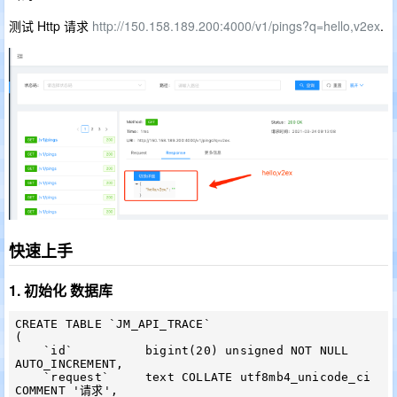
测试 Http 请求
http://150.158.189.200:4000/v1/pings?q=hello,v2ex
.
快速上手
1. 初始化 数据库
CREATE TABLE `JM_API_TRACE`

(

    `id`          bigint(20) unsigned NOT NULL 
AUTO_INCREMENT,

    `request`     text COLLATE utf8mb4_unicode_ci 
COMMENT '请求',
