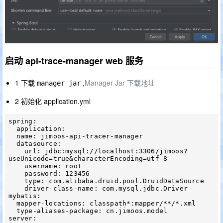
启动 api-trace-manager web 服务
1 下载
,
Manager-Jar 下载地址
manager jar
2 初始化 application.yml
spring:

  application:

  name: jimoos-api-tracer-manager

  datasource:

    url: jdbc:mysql://localhost:3306/jimoos?
useUnicode=true&characterEncoding=utf-8

    username: root

    password: 123456

    type: com.alibaba.druid.pool.DruidDataSource

    driver-class-name: com.mysql.jdbc.Driver

mybatis:

  mapper-locations: classpath*:mapper/**/*.xml

  type-aliases-package: cn.jimoos.model

server:
