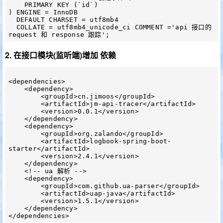
    PRIMARY KEY (`id`)

) ENGINE = InnoDB

  DEFAULT CHARSET = utf8mb4

  COLLATE = utf8mb4_unicode_ci COMMENT ='api 接口的 
2. 在接口模块(监听端)增加 依赖
<dependencies>

    <dependency>

        <groupId>cn.jimoos</groupId>

        <artifactId>jm-api-tracer</artifactId>

        <version>0.0.1</version>

    </dependency>

    <dependency>

        <groupId>org.zalando</groupId>

        <artifactId>logbook-spring-boot-
starter</artifactId>

        <version>2.4.1</version>

    </dependency>

    <!-- ua 解析 -->

    <dependency>

        <groupId>com.github.ua-parser</groupId>

        <artifactId>uap-java</artifactId>

        <version>1.5.1</version>

    </dependency>
