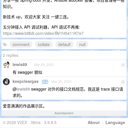
知识。
新技术 up，欢迎大家 关注 一键三连。
五分钟接入 API 调试利器，API 调试不再难:
https://www.bilibili.com/video/BV1H5411K7e7
comment
collate
default
null
2 replies
lewis89
Mar 24, 2021
1
有 swagger 貌似
keepcleargas
Mar 25, 2021
OP
2
@
lewis89
swagger 对外的接口文档规范，我这是 trace 接口请
求的。
爱意满满的作品展示区。
Advertisement
© 2026 V2EX · 38ms · 3.9.8.5
About
·
Language