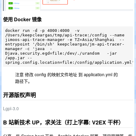
使用 Docker 镜像
docker run -d -p 4000:4000  -v 
/Users/keepcleargas/tmp/api-trace:/config --name 
jimoos-api-trace-manager -e TZ=Asia/Shanghai  --
entrypoint '/bin/sh' keepcleargas/jm-api-tracer-
manager -c 'java  -
Djava.security.egd=file:/dev/./urandom   -jar 
/app.jar --
注意 修改 config 的映射文件地址 到 application.yml 的
路径下。
开源版权声明
Lgpl-3.0
B 站新技术 UP，求关注（打上字幕: V2EX 干杯）
分享一些 Spring-boot 开发，Ansible &docker 部署，项目管理等一些