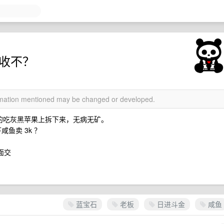
 收不？
ormation mentioned may be changed or developed.
从老婆的吃灰黑苹果上拆下来，无病无矿。
鱼卖 3k ？
面交
蓝宝石
老板
日进斗金
咸鱼