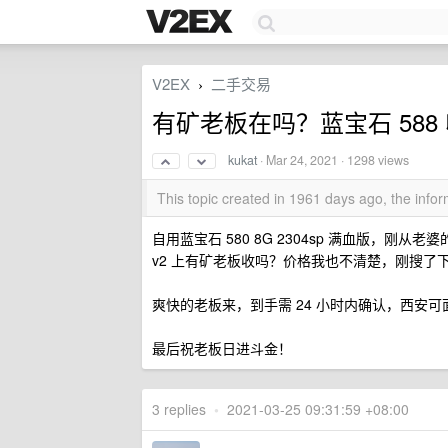
V2EX
二手交易
›
有矿老板在吗？蓝宝石 588
kukat
·
Mar 24, 2021
· 1298 views
This topic created in 1961 days ago, the inf
自用蓝宝石 580 8G 2304sp 满血版，刚
v2 上有矿老板收吗？价格我也不清楚，刚搜了下咸
爽快的老板来，到手需 24 小时内确认，西安可
最后祝老板日进斗金！
3 replies
•
2021-03-25 09:31:59 +08:00