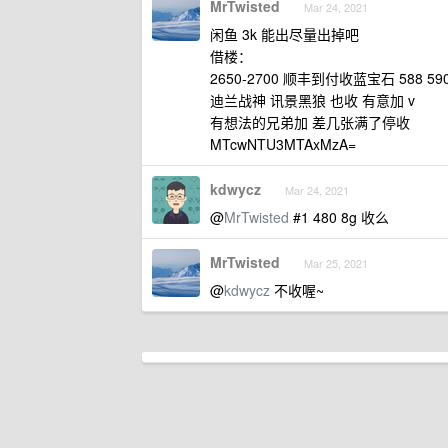
MrTwisted
Mar 24, 2021
闲鱼 3k 能出尽量出掉吧
借楼：
2650-2700 顺丰到付收蓝宝石 588 5
迪兰战神 讯景黑狼 也收 有意加 v
有想法的兄弟加 差几张满了停收
MTcwNTU3MTAxMzA=
kdwycz
Mar 24, 2021
@
MrTwisted
#1 480 8g 收么
MrTwisted
Mar 25, 2021
@
kdwycz
不收喔~