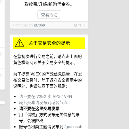
1
取续费/升级/新购代金券。
查看活动
Promoted by
id7368
PRO
2
在您初次进行交易之前，请点击上面的
黄色横条阅读关于交易安全的提示。
为了提高 V2EX 的有效信息质量，在发
3
布交易信息时，除了遵守安全提示中的
说明外，也请注意下面的规则：
请不要在 V2EX 卖 VPS / VPN
域名交易请发布到域名节点
请不要在这里交易发票
用「借楼」方式发布无关信息的账
号，会被降权
账号合租类主题请发布到
/go/cosub