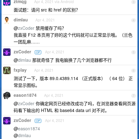
ztmqg
Apr 4, 2021 via Android
3
面试题：请问 src 和 href 的区别？
dimlau
Apr 4, 2021
4
@
zxCoder
禁用缓存了吗？
我直接 F12 本页用了妳的这个代码就可以正常显示哦。（兰色
一团乱麻……
zxCoder
Apr 4, 2021
OP
5
@
dimlau
那就奇怪了 我电脑换了几个浏览器都不行
fxplay
Apr 4, 2021
6
测试了一下，版本 89.0.4389.114 （正式版本） （ 64 位） 正
常显示图标。
eason1874
Apr 4, 2021
7
@
zxCoder
你确定网页已经修改成功了吗，在浏览器查看网页源
码看下输出的 HTML 和 base64 data url 对不对。
zxCoder
Apr 4, 2021
OP
8
@
eason1874
@
dimlau