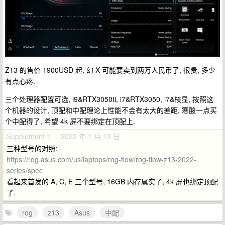
Z13 的售价 1900USD 起, 幻 X 可能要卖到两万人民币了, 很贵, 多少
有点心疼.
三个处理器配置可选, i9&RTX3050ti, i7&RTX3050, i7&核显, 按照这
个机器的设计, 顶配和中配理论上性能不会有太大的差距, 寒酸一点买
个中配得了, 希望 4k 屏不要绑定在顶配上.
Supplement 1 · 2022 年 1 月 13 日
三种型号的对照:
https://rog.asus.com/us/laptops/rog-flow/rog-flow-z13-2022-
series/spec
看起来首发的 A, C, E 三个型号, 16GB 内存属实了, 4k 屏也绑定顶配
了.
rog
z13
Asus
中配