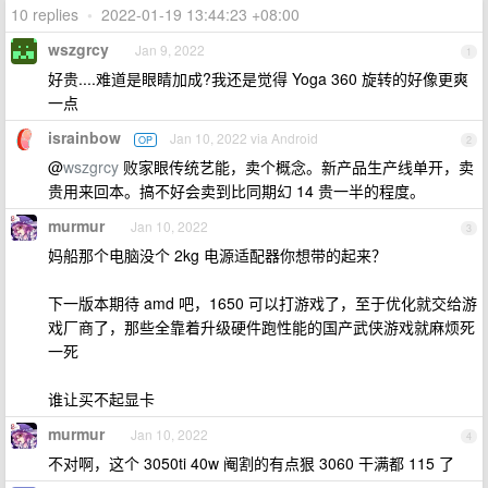
10 replies
•
2022-01-19 13:44:23 +08:00
wszgrcy
Jan 9, 2022
1
好贵....难道是眼睛加成?我还是觉得 Yoga 360 旋转的好像更爽
一点
israinbow
Jan 10, 2022 via Android
OP
2
@
wszgrcy
败家眼传统艺能，卖个概念。新产品生产线单开，卖
贵用来回本。搞不好会卖到比同期幻 14 贵一半的程度。
murmur
Jan 10, 2022
3
妈船那个电脑没个 2kg 电源适配器你想带的起来？
下一版本期待 amd 吧，1650 可以打游戏了，至于优化就交给游
戏厂商了，那些全靠着升级硬件跑性能的国产武侠游戏就麻烦死
一死
谁让买不起显卡
murmur
Jan 10, 2022
4
不对啊，这个 3050ti 40w 阉割的有点狠 3060 干满都 115 了