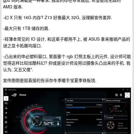
gpu 同时满载是一种奢求, 独显的存在非常尴尬, 希望能出无敌的
AMD 版本.
-幻 X 只有 16G 内存? Z13 好像最大 32G, 没理解宣传差异.
-最大只有 1TB 储存的屑.
-轻薄本常见的 IO 设计, 和这辈子都用不上, 被 ASUS 拿来推销产品的
谜之显卡拓展坞接口.
-凸出来的申必塑料窗口, 里面塞个 rgb 灯照主板上的元件, 设计师可能
觉得这样比较炫酷科幻? 抑或是设计师没用过摄像头凸出来的手机. 我
认为, 又丑又傻*.
宣传图倒是挺直接的告诉你冬季暖手宝夏季铁板烧.