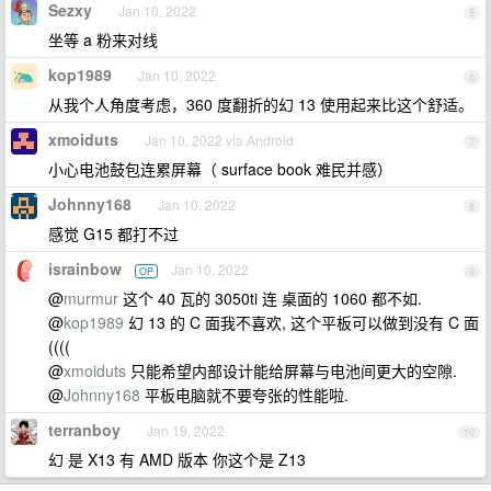
Sezxy
Jan 10, 2022
5
坐等 a 粉来对线
kop1989
Jan 10, 2022
6
从我个人角度考虑，360 度翻折的幻 13 使用起来比这个舒适。
xmoiduts
Jan 10, 2022 via Android
7
小心电池鼓包连累屏幕（ surface book 难民并感）
Johnny168
Jan 10, 2022
8
感觉 G15 都打不过
israinbow
Jan 10, 2022
OP
9
@
murmur
这个 40 瓦的 3050ti 连 桌面的 1060 都不如.
@
kop1989
幻 13 的 C 面我不喜欢, 这个平板可以做到没有 C 面
((((
@
xmoiduts
只能希望内部设计能给屏幕与电池间更大的空隙.
@
Johnny168
平板电脑就不要夸张的性能啦.
terranboy
Jan 19, 2022
10
幻 是 X13 有 AMD 版本 你这个是 Z13