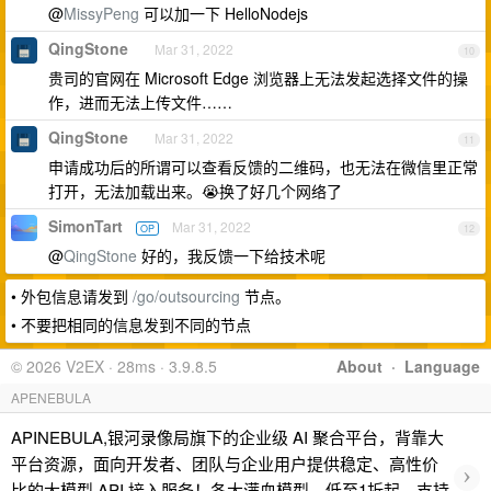
@
MissyPeng
可以加一下 HelloNodejs
QingStone
Mar 31, 2022
10
贵司的官网在 Microsoft Edge 浏览器上无法发起选择文件的操
作，进而无法上传文件……
QingStone
Mar 31, 2022
11
申请成功后的所谓可以查看反馈的二维码，也无法在微信里正常
打开，无法加载出来。😭换了好几个网络了
SimonTart
Mar 31, 2022
OP
12
@
QingStone
好的，我反馈一下给技术呢
• 外包信息请发到
/go/outsourcing
节点。
• 不要把相同的信息发到不同的节点
© 2026 V2EX · 28ms · 3.9.8.5
About
·
Language
APENEBULA
APINEBULA,银河录像局旗下的企业级 AI 聚合平台，背靠大
平台资源，面向开发者、团队与企业用户提供稳定、高性价
›
比的大模型 API 接入服务！各大满血模型，低至1折起，支持