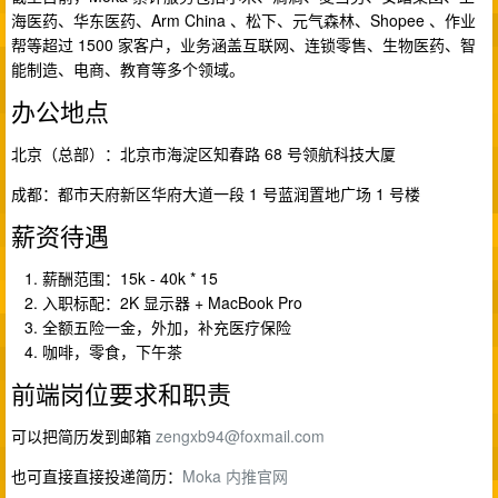
海医药、华东医药、Arm China 、松下、元气森林、Shopee 、作业
帮等超过 1500 家客户，业务涵盖互联网、连锁零售、生物医药、智
能制造、电商、教育等多个领域。
办公地点
北京（总部）：北京市海淀区知春路 68 号领航科技大厦
成都：都市天府新区华府大道一段 1 号蓝润置地广场 1 号楼
薪资待遇
薪酬范围：15k - 40k * 15
入职标配：2K 显示器 + MacBook Pro
全额五险一金，外加，补充医疗保险
咖啡，零食，下午茶
前端岗位要求和职责
可以把简历发到邮箱
zengxb94@foxmail.com
也可直接直接投递简历：
Moka 内推官网