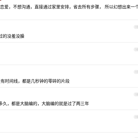
恋爱，不想沟通，直接通过家里安排，省去所有步骤， 所以幻想出来一
1
活过的没羞没臊
1
1
没有时间线，都是几秒钟的零碎的片段
1
了多久，都是大脑编的，大脑编的就是过了两三年
1