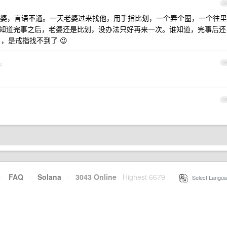
3
婆，言语不通。一天老婆过来找他，用手指比划，一个弄个圈，一个往里
。哪知道完事之后，老婆还是比划，没办法只好再来一次。谁知道，完事后还
白，是戒指找不到了 😉
e
3
3
·
FAQ
·
Solana
·
3043 Online
Highest 6679
·
Select Langua