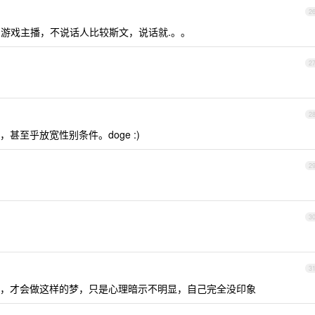
2
的游戏主播，不说话人比较斯文，说话就.。。
2
2
至乎放宽性别条件。doge :)
2
3
3
，才会做这样的梦，只是心理暗示不明显，自己完全没印象