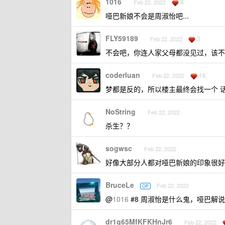
1016
8
Feb 22, 2022
哑巴新娘不会是周淑怡吧...
FLY59189
2
Feb 22, 2022
不会吧，你连人家父母都没见过，该不
coderluan
16
Feb 22, 2022
梦都是反的，所以楼主最终会找一个 话痨....
NoString
Feb 22, 2022
杀生？？
sogwsc
Feb 22, 2022
好像大部分人都对哑巴新娘的印象很好
BruceLe
Feb 22, 2022
OP
@
1016
#8 周淑怡是什么鬼，哑巴解
dr1q65MfKFKHnJr6
Feb 22, 2022