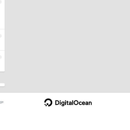
2
3
4
ge