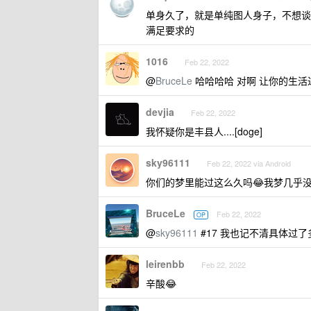
单身久了，就是单纯图人身子，不想谈
满足要求的
1016
Feb 22, 2022
@
BruceLe
哈哈哈哈 对啊 让你的生
devjia
Feb 22, 2022
我怀疑你是丰县人....[doge]
sky96111
Feb 22, 2022 via Android
你们的梦里能过这么久吗😂我梦几乎
BruceLe
Feb 22, 2022
OP
@
sky96111
#17 我也记不清具体过
leirenbb
Feb 22, 2022
辛酸😂