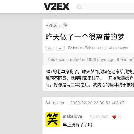
V2EX
梦
›
昨天做了一个很离谱的梦
BruceLe
·
Feb 22, 2022
· 4839 views
This topic created in 1626 days ago, the inf
30+的老单身狗了，昨天梦到我妈在老家给我
我同不同意，就接到家里住了。一开始我很嫌弃
间，好像是两三年)之后，我内心的坚冰终于被
34 replies
•
2022-02-22 23:39:51 +08:00
makelove
10
Feb 22, 2022
早上洗裤子了吗