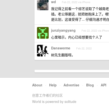
wd
Feb 22, 2022 via iPhone
我记得之前看一个综艺说取了个越南老
插。老公琢磨这.. 就把她抱床上了
是比划，这谁受得了... 仔细沟通才明
junziyangyang
Feb 22, 2022 via iPhon
心里暗示，内心已经想要找个人了
Danswerme
Feb 22, 2022
树先生翻版呀。
About
·
Help
·
Advertise
·
Blog
·
API
创意工作者们的社区
World is powered by solitude