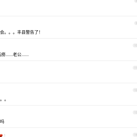
会。。。丰县警告了！
1
..老公......
1
1
。。
1
说吗
1
1