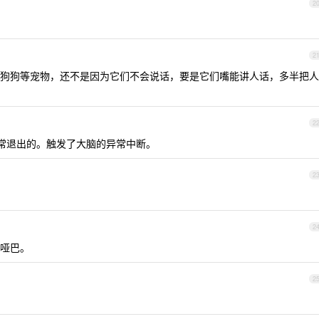
2
2
狗狗等宠物，还不是因为它们不会说话，要是它们嘴能讲人话，多半把人
2
常退出的。触发了大脑的异常中断。
2
2
哑巴。
2