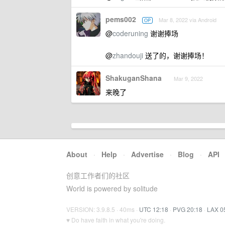
pems002
Mar 8, 2022 via Android
OP
@
coderuning
谢谢捧场
@
zhandouji
送了的，谢谢捧场！
ShakuganShana
Mar 9, 2022
来晚了
About
·
Help
·
Advertise
·
Blog
·
API
创意工作者们的社区
World is powered by solitude
VERSION: 3.9.8.5 · 40ms ·
UTC 12:18
·
PVG 20:18
·
LAX 0
♥ Do have faith in what you're doing.