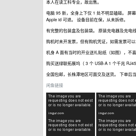
本人在读工科专业，故出售。
电脑 95 新，全身上下仅 1 处不明显磕碰。 屏幕、
Apple id 可退。 设备目前在保，从未拆修。
有完整的包装盒及包装袋。 原装充电器及充电
购机时未开发票，但有购机凭证，如需发票可以
机身 A 面有当时的开业送礼贴纸（如图），不
购买送绿联拓展坞（ 3 个 USB-A 1 个千兆 RJ
全国包邮，长株潭地区可面交及送货。 下单后
闲鱼链接