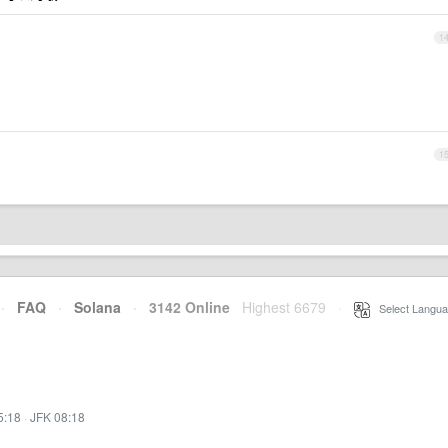
1
1
·
FAQ
·
Solana
·
3142 Online
Highest 6679
·
Select Langua
5:18
·
JFK 08:18