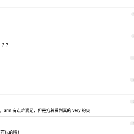
？？？
1
1
1
rm 有点难满足，但是抱着看剧真的 very 的爽
1
频都可以的哦！