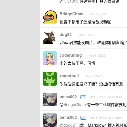
@
july1995
感谢捧场！真的很感谢
BridgeCham
Mar 8, 2022
配置不够用了还是准备换新呢
dog82
Mar 8, 2022
v2ex 居然能发图片，难道你们都知道
coderuning
Mar 8, 2022
出的太快了啊，可惜
zhandouji
Mar 8, 2022
砍价后送拓展坞了嘛？没出的话有意
pems002
Mar 8, 2022 via Android
OP
@
BridgeCham
有一些工科软件需要用，a
pems002
Mar 8, 2022 via Android
OP
@
dog82
当然，Markdown 插入视