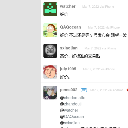
watcher
Mar 7, 2022 via iPhone
好价
QAQocean
Mar 7, 2022 via iPhone
好价 不过还是等 9 号发布会 观望一波
sxiaojian
Mar 7, 2022 via iPhone
高价，好标准的交易贴
july1995
Mar 7, 2022 via iPhone
好价。
pems002
Mar 7, 2022 via Android
OP
@
chodomatte
@
zhandouji
@
watcher
@
QAQocean
@
sxiaojian