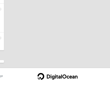
4
5
ge