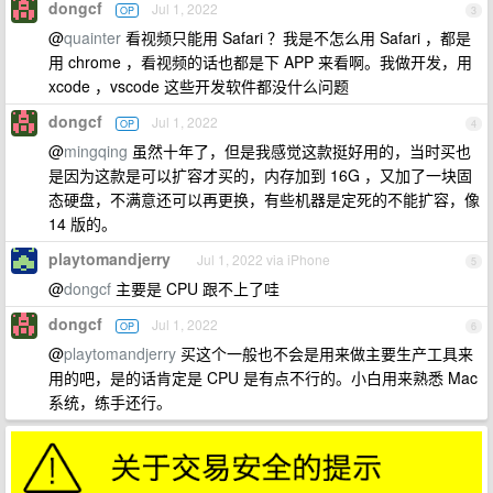
dongcf
Jul 1, 2022
OP
3
@
quainter
看视频只能用 Safari ？我是不怎么用 Safari ，都是
用 chrome ，看视频的话也都是下 APP 来看啊。我做开发，用
xcode ，vscode 这些开发软件都没什么问题
dongcf
Jul 1, 2022
OP
4
@
mingqing
虽然十年了，但是我感觉这款挺好用的，当时买也
是因为这款是可以扩容才买的，内存加到 16G ，又加了一块固
态硬盘，不满意还可以再更换，有些机器是定死的不能扩容，像
14 版的。
playtomandjerry
Jul 1, 2022 via iPhone
5
@
dongcf
主要是 CPU 跟不上了哇
dongcf
Jul 1, 2022
OP
6
@
playtomandjerry
买这个一般也不会是用来做主要生产工具来
用的吧，是的话肯定是 CPU 是有点不行的。小白用来熟悉 Mac
系统，练手还行。