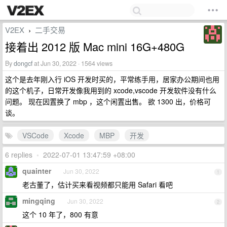
V2EX
二手交易
›
接着出 2012 版 Mac mini 16G+480G
By
dongcf
at Jun 30, 2022 · 1564 views
这个是去年刚入行 iOS 开发时买的，平常练手用，居家办公期间也用
的这个机子，日常开发像我用到的 xcode,vscode 开发软件没有什么
问题。 现在因置换了 mbp ，这个闲置出售。 欲 1300 出，价格可
谈。
VSCode
Xcode
MBP
开发
6 replies
•
2022-07-01 13:47:59 +08:00
quainter
Jun 30, 2022
1
老古董了，估计买来看视频都只能用 Safari 看吧
mingqing
Jun 30, 2022
2
这个 10 年了，800 有意