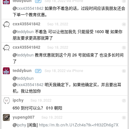
teddybun
Sep 18, 2022 via iPhone
OP
3
@
cxx435541842
如果你不着急的话，过段时间应该我朋友还会
下单一个教育优惠。
cxx435541842
Sep 18, 2022
4
@
teddybun
不着急 可以让他加我先 只能接受 1600 喔 如果你
朋友要求更高那就算了
cxx435541842
Sep 18, 2022
5
@
teddybun
教育优惠就到这个月 26 号就结束了 也没多长时间
了
teddybun
Sep 18, 2022 via iPhone
OP
6
@
teddybun
@
cxx435541842
明天我确定下，如果他确定买，并且要出耳
机，我让他加你
ipchy
Sep 19, 2022
7
650 到付可以么？ 010 朝阳
yupeng007
Sep 19, 2022
8
@
ipchy
[闲鱼]
https://m.tb.cn/h.U1Zch4s?tk=rHt32Dh6g7X