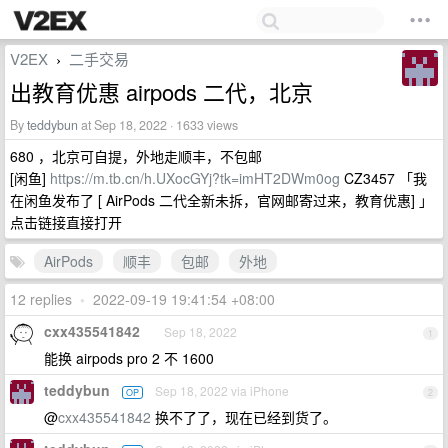
V2EX
二手交易
›
出教育优惠 airpods 二代，北京
By
teddybun
at Sep 18, 2022 · 1633 views
680 ，北京可自提，外地走顺丰，不包邮
[闲鱼]
https://m.tb.cn/h.UXocGYj?tk=imHT2DWm0og
CZ3457 「我
在闲鱼发布了 [ AirPods 二代全新未拆，官网邮寄过来，教育优惠] 」
点击链接直接打开
AirPods
顺丰
包邮
外地
12 replies
•
2022-09-19 19:41:54 +08:00
cxx435541842
Sep 18, 2022
1
能换 airpods pro 2 不 1600
teddybun
Sep 18, 2022 via iPhone
OP
2
@
cxx435541842
换不了了，现在已经到货了。