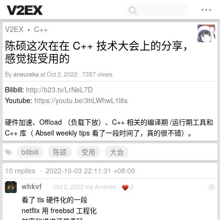
V2EX
C++
›
陈硕这次在在 C++ 技术大会上的分享，
感觉挺受用的
By
aneureka
at Oct 2, 2022 · 7357 views
Bilibili:
http://b23.tv/LrNeL7D
Youtube:
https://youtu.be/3hLWhwL1l8s
硬件加速、Offload （负载下放）、C++ 相关的编译期 /运行期工具和
C++ 库（ Abseil weekly tips 看了一段时间了，真的很不错）。
bilibili
陈硕
受用
大会
10 replies
•
2022-10-03 22:11:31 +08:00
whkvf
Oct 2, 2022 via Android
2
1
看了 tls 硬件化的一段
netflix 用 freebsd 工程化