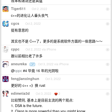
效率和递进还是真猛
Tiger511
Oct 2, 2022
2
c++的进化让人垂头丧气
cgcs
Oct 2, 2022
3
挺有意思的
其实也不是 C++了，更多的是系统软件方面的一些思路～～
cppc
Oct 2, 2022 via iPhone
4
跟以前相比老了许多
aneureka
Oct 3, 2022 via iPhone
OP
5
@
cppc
#4 毕竟 16 年的光阴啦
fengjianxinghun
Oct 3, 2022
6
更好的 c++ =》换 rust
edimetia3d
Oct 3, 2022
2
7
比较赞同, 基本上是目前主流的两个观点:
1. DSA is the future.
2. Clang is more powerful than you might know.