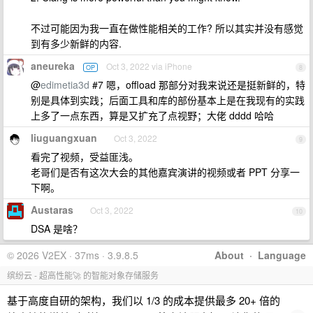
不过可能因为我一直在做性能相关的工作? 所以其实并没有感觉
到有多少新鲜的内容.
aneureka
Oct 3, 2022 via iPhone
OP
8
@
edimetia3d
#7 嗯，offload 那部分对我来说还是挺新鲜的，特
别是具体到实践；后面工具和库的部份基本上是在我现有的实践
上多了一点东西，算是又扩充了点视野；大佬 dddd 哈哈
liuguangxuan
Oct 3, 2022
9
看完了视频，受益匪浅。
老哥们是否有这次大会的其他嘉宾演讲的视频或者 PPT 分享一
下啊。
Austaras
Oct 3, 2022
10
DSA 是啥？
© 2026 V2EX · 37ms · 3.9.8.5
About
·
Language
缤纷云 - 超高性能🚀 的智能对象存储服务
基于高度自研的架构，我们以 1/3 的成本提供最多 20+ 倍的