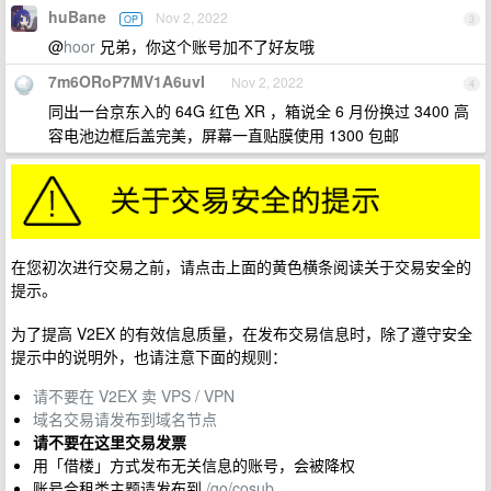
huBane
Nov 2, 2022
OP
3
@
hoor
兄弟，你这个账号加不了好友哦
7m6ORoP7MV1A6uvI
Nov 2, 2022
4
同出一台京东入的 64G 红色 XR ，箱说全 6 月份换过 3400 高
容电池边框后盖完美，屏幕一直贴膜使用 1300 包邮
在您初次进行交易之前，请点击上面的黄色横条阅读关于交易安全的
提示。
为了提高 V2EX 的有效信息质量，在发布交易信息时，除了遵守安全
提示中的说明外，也请注意下面的规则：
请不要在 V2EX 卖 VPS / VPN
域名交易请发布到域名节点
请不要在这里交易发票
用「借楼」方式发布无关信息的账号，会被降权
账号合租类主题请发布到
/go/cosub