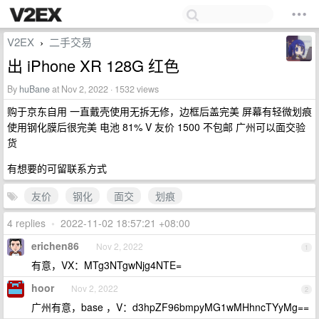
V2EX
二手交易
›
出 iPhone XR 128G 红色
By
huBane
at Nov 2, 2022 · 1532 views
购于京东自用 一直戴壳使用无拆无修，边框后盖完美 屏幕有轻微划痕
使用钢化膜后很完美 电池 81% V 友价 1500 不包邮 广州可以面交验
货
有想要的可留联系方式
友价
钢化
面交
划痕
4 replies
•
2022-11-02 18:57:21 +08:00
erichen86
Nov 2, 2022
1
有意，VX：MTg3NTgwNjg4NTE=
hoor
Nov 2, 2022
2
广州有意，base ，V：d3hpZF96bmpyMG1wMHhncTYyMg==