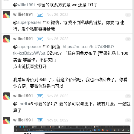
@
willie1991
你留的联系方式是 wx 还是 TG ？
willie1991
Nov 26, 2022
OP
11
@
superpeaser
#10 微信，tg 找不到私聊的链接，你要 tg 也
行，发个私聊链接给我
willie1991
Nov 26, 2022
OP
12
@
superpeaser
#10 [闲鱼]
https://m.tb.cn/h.U7dSNfU?
tk=kctBd25WV5a
CZ3457 「我在闲鱼发布了 [苹果礼品卡 100
美金 非黑卡，不讲究] 」
点击链接直接打开
我咸鱼降价到 645 了，就这个价格吧，我也不改回去了，你看
你方便，要微信联系也可以
willie1991
Nov 26, 2022
OP
13
@
Lordi
#5 你要的多吗？要的多可以考虑下，我有几张，一张就
算了
willie1991
Nov 26, 2022
OP
14