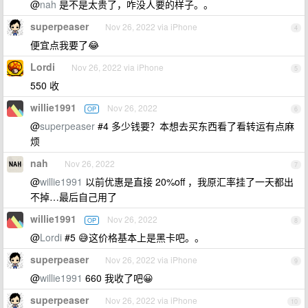
@
nah
是不是太贵了，咋没人要的样子。。
superpeaser
Nov 26, 2022 via iPhone
4
便宜点我要了😂
Lordi
Nov 26, 2022 via iPhone
5
550 收
willie1991
Nov 26, 2022
OP
6
@
superpeaser
#4 多少钱要？本想去买东西看了看转运有点麻
烦
nah
Nov 26, 2022
7
@
willie1991
以前优惠是直接 20%off ，我原汇率挂了一天都出
不掉…最后自己用了
willie1991
Nov 26, 2022
OP
8
@
Lordi
#5 😅这价格基本上是黑卡吧。。
superpeaser
Nov 26, 2022 via iPhone
9
@
willie1991
660 我收了吧😀
superpeaser
Nov 26, 2022 via iPhone
10