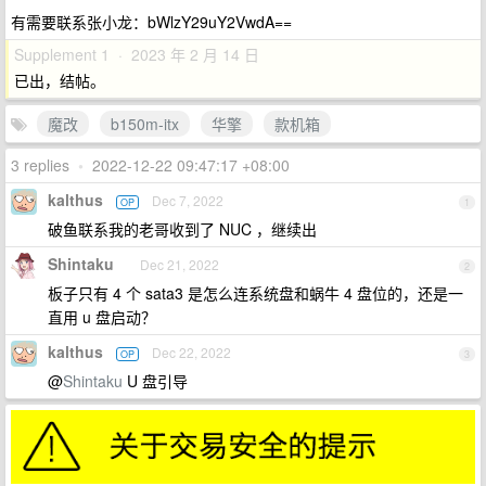
有需要联系张小龙：bWlzY29uY2VwdA==
Supplement 1 · 2023 年 2 月 14 日
已出，结帖。
魔改
b150m-itx
华擎
款机箱
3 replies
•
2022-12-22 09:47:17 +08:00
kalthus
Dec 7, 2022
OP
1
破鱼联系我的老哥收到了 NUC ，继续出
Shintaku
Dec 21, 2022
2
板子只有 4 个 sata3 是怎么连系统盘和蜗牛 4 盘位的，还是一
直用 u 盘启动？
kalthus
Dec 22, 2022
OP
3
@
Shintaku
U 盘引导