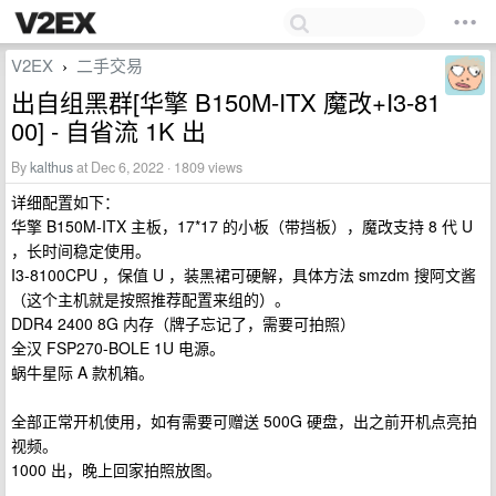
V2EX
二手交易
›
出自组黑群[华擎 B150M-ITX 魔改+I3-81
00] - 自省流 1K 出
By
kalthus
at Dec 6, 2022 · 1809 views
详细配置如下：
华擎 B150M-ITX 主板，17*17 的小板（带挡板），魔改支持 8 代 U
，长时间稳定使用。
I3-8100CPU ，保值 U ，装黑裙可硬解，具体方法 smzdm 搜阿文酱
（这个主机就是按照推荐配置来组的）。
DDR4 2400 8G 内存（牌子忘记了，需要可拍照）
全汉 FSP270-BOLE 1U 电源。
蜗牛星际 A 款机箱。
全部正常开机使用，如有需要可赠送 500G 硬盘，出之前开机点亮拍
视频。
1000 出，晚上回家拍照放图。