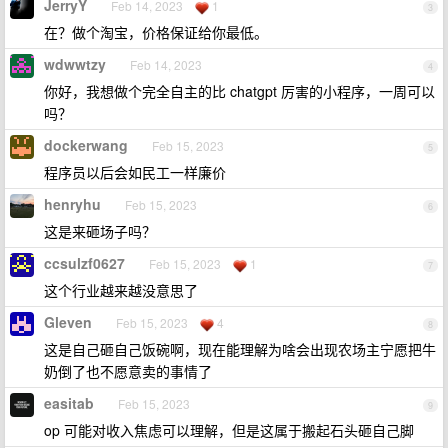
JerryY
Feb 14, 2023
1
3
在？做个淘宝，价格保证给你最低。
wdwwtzy
Feb 14, 2023
4
你好，我想做个完全自主的比 chatgpt 厉害的小程序，一周可以
吗？
dockerwang
Feb 15, 2023
5
程序员以后会如民工一样廉价
henryhu
Feb 15, 2023
6
这是来砸场子吗？
ccsulzf0627
Feb 15, 2023
1
7
这个行业越来越没意思了
Gleven
Feb 15, 2023
4
8
这是自己砸自己饭碗啊，现在能理解为啥会出现农场主宁愿把牛
奶倒了也不愿意卖的事情了
easitab
Feb 15, 2023
9
op 可能对收入焦虑可以理解，但是这属于搬起石头砸自己脚