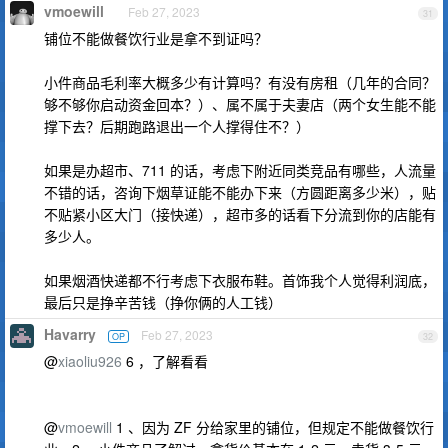
vmoewill
Feb 27, 2023
31
铺位不能做餐饮行业是拿不到证吗？
小件商品毛利率大概多少有计算吗？有没有房租（几年的合同？
够不够你启动资金回本？）、属不属于夫妻店（两个女生能不能
撑下去？后期跑路退出一个人撑得住不？）
如果是办超市、711 的话，考虑下附近同类竞品有哪些，人流量
不错的话，咨询下烟草证能不能办下来（方圆距离多少米），贴
不贴紧小区大门（接快递），超市多的话看下分流到你的店能有
多少人。
如果烟酒快递都不行考虑下衣服布鞋。首饰我个人觉得利润底，
最后只是挣辛苦钱（挣你俩的人工钱）
Havarry
Feb 27, 2023
OP
32
@
xiaoliu926
6 ，了解看看
@
vmoewill
1 、因为 ZF 分给家里的铺位，但规定不能做餐饮行