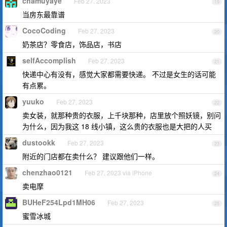
chamuyaye
Feb 27, 2023
19
当房东最靠谱
CocoCoding
Feb 27, 2023
20
奶茶店？零食店，饰品店，书店
selfAccomplish
Feb 27, 2023
21
快递中心有没有，感觉大家都需要快递。 不过是女生的话可能
有点累。
yuuko
Feb 27, 2023
22
卖女装，就那种贵的衣服，上千块那种，店里放个照妖镜，别问
为什么，因为我这 18 线小镇，这么贵的衣服也是大把的人买
dustookk
Feb 27, 2023
23
附近的门店都在卖什么？ 建议跟他们一样。
chenzhao0121
Feb 27, 2023 via iPhone
24
卖电摩
BUHeF254Lpd1MH06
Feb 27, 2023
25
蜜雪冰城