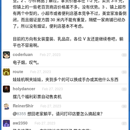
业。2 、小件商品了解过，拿货价基本在 1-2 元，卖货 3-5 元，
但镇上的一些老百货商店价格差不多，没有优势。3 、镇上超市
有两个中型的，小超市或者便利店基本竞争不过，美宜家准备倒
闭，而且烟证是方圆 30 米内不能有重复，隔壁一家商铺已经办
了，所以没有烟证，便利店基本不考虑。
目前的方向有女装童装、乳品店，各位 V 友还是继续卷吧，躺
平也不容易啊。
coderluan
Feb 27, 2023
33
电子烟，叹气。
route
Feb 27, 2023
34
娃娃机啊夹娃娃，夹到多个的可以换成手办或其他什么东西
holydancer
Feb 27, 2023
35
摆几个福利彩票自动售卖机
ReinerShir
Feb 27, 2023
36
@
8355
想回老家躺平，请问打印店要怎么搞起来？
aw2350
Feb 27, 2023
37