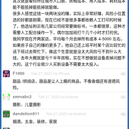
其次就是看你所在城市人口数、房租成本、用人成本、耗材成本
能不能抵掉能抵掉就能做。
很多人感觉这钱一块两块没的赚，实际上非常好赚，风险小位置
选的好都是刚需，现在已经不是很多事都依赖人工打印的时候
了，他选址附近有几家公司经常要做标书，一本都很厚，这种才
需要人工配合操作一下，偶尔加加班打个几个小时才打的完。
我同学现在开两家店，平均每个月去掉所有成本 4-5000 左右，
如果房子自己的赚的更多了，他自己还上班平时某个店比较忙的
话下班过去帮忙下，做这个生意就是没太大风险亏不到什么大
钱，去年大概就是亏个半年房租，实在不想做就设备卖掉问题不
大的，这个行业很少人买新设备不需要太大投入。
F1900
Feb 27, 2023 via iPhone
40
甜品 /烘焙店，甜品是让人上瘾的商品，不像香烟还有道德风
险。
xmrvabc2
Feb 27, 2023 via Android
41
摄影、儿童摄影
dandelion911
Feb 27, 2023 via Android
42
烟酒，五金，装修，家居