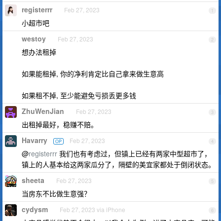
registerrr
Feb 27, 2023
1
小超市吧
westoy
Feb 27, 2023
2
想办法租掉
如果能租掉, 你的净利肯定比自己拿来做生意高
如果租不掉, 至少能避免亏损丢更多钱
ZhuWenJian
Feb 27, 2023
3
出租掉最好，稳赚不赔。
Havarry
Feb 27, 2023
OP
4
@
registerrr
我们也有考虑过，但镇上已经有两家中型超市了，
镇上的人基本给这两家瓜分了，隔壁的美宜家都处于倒闭状态。
sheeta
Feb 27, 2023
5
当房东不比做生意强？
cydysm
Feb 27, 2023 via iPhone
6