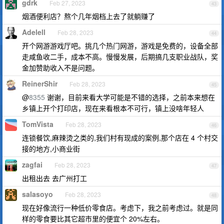
gdrk
Feb 27, 2023
43
烟酒便利店？熬个几年烟档上去了就躺赚了
Adelell
Feb 28, 2023
44
开个网游游戏厅吧。挑几个热门网游，游戏是免费的，设备全部
走咸鱼收二手，成本不高。慢慢发展，后期搞几支职业战队，奖
金加赞助收入不是问题。
ReinerShir
Feb 28, 2023
45
@
8355
谢谢，目前来看大学可能是不错的选择，之前本来想在
乡镇上开个打印店，现在来看根本不可行，镇上没啥年轻人
TomVista
Feb 28, 2023
46
连锁餐饮,麻辣烫之类的,我们村有现成的案例,那个店在 4 个村交
接的地方,小商业街
zagfai
Feb 28, 2023
47
出租出去 去广州打工
salasoyo
Feb 28, 2023
48
现在好像流行一种低价零食店。考虑下，我之前考虑过。就是同
样的零食要比其它超市里的便宜个 20%左右。