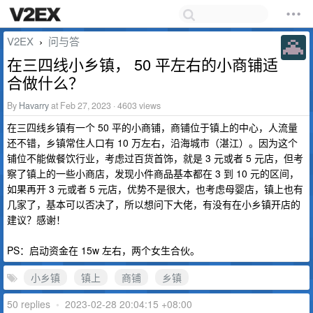
V2EX
问与答
›
在三四线小乡镇， 50 平左右的小商铺适
合做什么？
By
Havarry
at Feb 27, 2023 · 4603 views
在三四线乡镇有一个 50 平的小商铺，商铺位于镇上的中心，人流量
还不错，乡镇常住人口有 10 万左右，沿海城市（湛江）。因为这个
铺位不能做餐饮行业，考虑过百货首饰，就是 3 元或者 5 元店，但考
察了镇上的一些小商店，发现小件商品基本都在 3 到 10 元的区间，
如果再开 3 元或者 5 元店，优势不是很大，也考虑母婴店，镇上也有
几家了，基本可以否决了，所以想问下大佬，有没有在小乡镇开店的
建议？感谢！
PS：启动资金在 15w 左右，两个女生合伙。
小乡镇
镇上
商铺
乡镇
50 replies
•
2023-02-28 20:04:15 +08:00