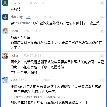
implion
Feb 27, 2023
26
麻将馆
Havarry
Feb 27, 2023
OP
27
@
ccsulzf0627
现在做体彩店能做吗，世界杯刚割了一波韭菜
8355
Feb 27, 2023
28
奶茶和打印店
奶茶店设备直接去咸鱼买二手 之后去淘宝买点配方都现成的有
人配货
la2la
Feb 27, 2023
29
两个女生的话又是想躺平就做些美容美甲护理相关的店面，自己
的房子不担心房租，所以可以慢慢做
主打一个旱涝保收
xiaoliu926
Feb 27, 2023
30
建议 op 开店之前看看 B 站这个人的视频,主要是教怎么开店的,
主要是开便利店,可以参考一下.
https://space.bilibili.com/336876180/
视频博主好像是在抖音有直播,可以免费连线咨询一下.