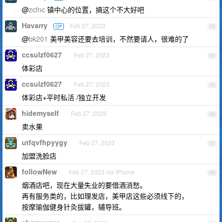
@
zcfnc
镇中心的位置，搞这个不大好吧
Havarry
Feb 27, 2023
OP
13
@
bk201
美甲美容还要去培训，不然要请人，很难的了
ccsulzf0627
Feb 27, 2023
14
体彩店
ccsulzf0627
Feb 27, 2023
15
体彩店+平时私活 /独立开发
hidemyself
Feb 27, 2023
16
卖水果
utfqvfhpyygy
Feb 27, 2023
17
加盟洗脸店
followNew
Feb 27, 2023 via iPhone
18
烟酒店吧，现在大量失业的要借酒消愁。
再有服务类的，比如理发店，美甲店这些必须线下的，
按摩瑜伽健身针灸拔罐，辅导班。