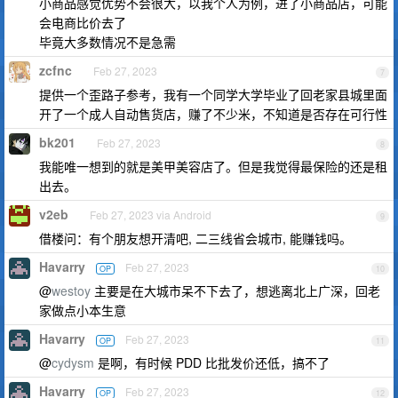
小商品感觉优势不会很大，以我个人为例，进了小商品店，可能
会电商比价去了
毕竟大多数情况不是急需
zcfnc
Feb 27, 2023
7
提供一个歪路子参考，我有一个同学大学毕业了回老家县城里面
开了一个成人自动售货店，赚了不少米，不知道是否存在可行性
bk201
Feb 27, 2023
8
我能唯一想到的就是美甲美容店了。但是我觉得最保险的还是租
出去。
v2eb
Feb 27, 2023 via Android
9
借楼问：有个朋友想开清吧, 二三线省会城市, 能赚钱吗。
Havarry
Feb 27, 2023
OP
10
@
westoy
主要是在大城市呆不下去了，想逃离北上广深，回老
家做点小本生意
Havarry
Feb 27, 2023
OP
11
@
cydysm
是啊，有时候 PDD 比批发价还低，搞不了
Havarry
Feb 27, 2023
OP
12