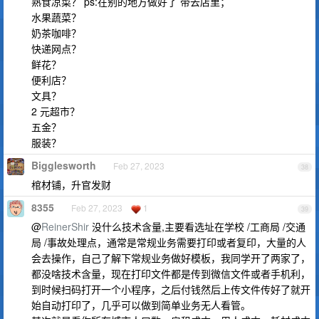
熟食凉菜？ ps:在别的地方做好了 带去店里；
水果蔬菜？
奶茶咖啡？
快递网点？
鲜花？
便利店？
文具？
2 元超市？
五金？
服装？
Bigglesworth
Feb 27, 2023
38
棺材铺，升官发财
8355
Feb 27, 2023
1
39
@
ReinerShir
没什么技术含量,主要看选址在学校 /工商局 /交通
局 /事故处理点，通常是常规业务需要打印或者复印，大量的人
会去操作，自己了解下常规业务做好模板，我同学开了两家了，
都没啥技术含量，现在打印文件都是传到微信文件或者手机利，
到时候扫码打开一个小程序，之后付钱然后上传文件传好了就开
始自动打印了，几乎可以做到简单业务无人看管。