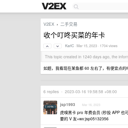
V2EX
二手交易
›
收个叮咚买菜的年卡
KarlC
·
Mar 15, 2023
· 1704 views
This topic created in 1240 days ago, the inf
如题，我看现在某鱼都 60 左右了，有便宜点的
6 replies
•
2023-03-16 19:58:58 +08:00
jsp1993
Mar 16, 2023
虎嗅黑卡 pro 年费会员 (秒投 APP 也
要的 V 友+wx:jsp05132356