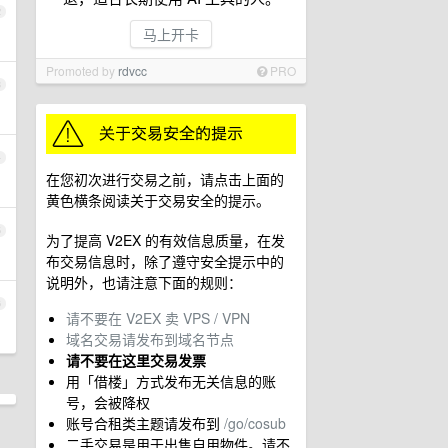
2
马上开卡
Promoted by
rdvcc
PRO
3
4
在您初次进行交易之前，请点击上面的
黄色横条阅读关于交易安全的提示。
5
为了提高 V2EX 的有效信息质量，在发
布交易信息时，除了遵守安全提示中的
说明外，也请注意下面的规则：
6
请不要在 V2EX 卖 VPS / VPN
域名交易请发布到域名节点
请不要在这里交易发票
用「借楼」方式发布无关信息的账
号，会被降权
账号合租类主题请发布到
/go/cosub
二手交易是用于出售自用物件。请不