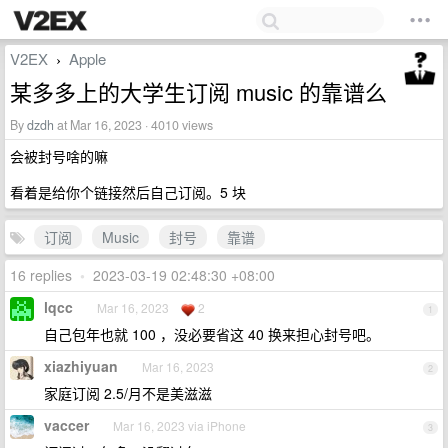
V2EX
Apple
›
某多多上的大学生订阅 music 的靠谱么
By
dzdh
at Mar 16, 2023 · 4010 views
会被封号啥的嘛
看着是给你个链接然后自己订阅。5 块
订阅
Music
封号
靠谱
16 replies
•
2023-03-19 02:48:30 +08:00
lqcc
Mar 16, 2023
2
1
自己包年也就 100 ，没必要省这 40 换来担心封号吧。
xiazhiyuan
Mar 16, 2023
2
家庭订阅 2.5/月不是美滋滋
vaccer
Mar 16, 2023 via iPhone
3