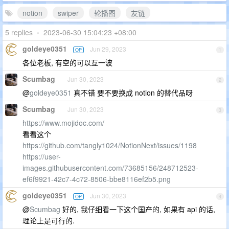
notion
swiper
轮播图
友链
5 replies
•
2023-06-30 15:04:23 +08:00
goldeye0351
Jun 29, 2023
OP
1
各位老板, 有空的可以互一波
Scumbag
Jun 30, 2023
2
@
goldeye0351
真不错 要不要换成 notion 的替代品呀
Scumbag
Jun 30, 2023
3
https://www.mojidoc.com/
看看这个
https://github.com/tangly1024/NotionNext/issues/1198
https://user-
images.githubusercontent.com/73685156/248712523-
ef6f9921-42c7-4c72-8506-bbe8116ef2b5.png
goldeye0351
Jun 30, 2023
OP
4
@
Scumbag
好的, 我仔细看一下这个国产的, 如果有 api 的话,
理论上是可行的.